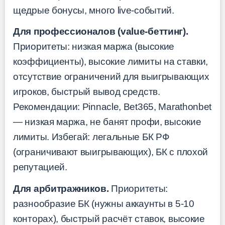
щедрые бонусы, много live-событий.
Для профессионалов (value-беттинг).
Приоритеты: низкая маржа (высокие
коэффициенты), высокие лимиты на ставки,
отсутствие ограничений для выигрывающих
игроков, быстрый вывод средств.
Рекомендации: Pinnacle, Bet365, Marathonbet
— низкая маржа, не банят профи, высокие
лимиты. Избегай: легальные БК РФ
(ограничивают выигрывающих), БК с плохой
репутацией.
Для арбитражников.
Приоритеты:
разнообразие БК (нужны аккаунты в 5-10
конторах), быстрый расчёт ставок, высокие