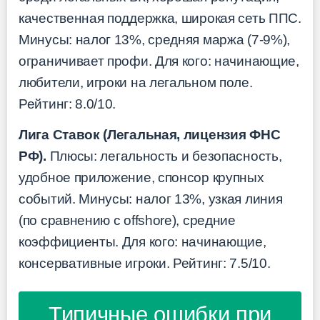
качественная поддержка, широкая сеть ППС.
Минусы: налог 13%, средняя маржа (7-9%),
ограничивает профи. Для кого: начинающие,
любители, игроки на легальном поле.
Рейтинг: 8.0/10.
Лига Ставок (Легальная, лицензия ФНС
РФ).
Плюсы: легальность и безопасность,
удобное приложение, спонсор крупных
событий. Минусы: налог 13%, узкая линия
(по сравнению с offshore), средние
коэффициенты. Для кого: начинающие,
консервативные игроки. Рейтинг: 7.5/10.
Типичные ошибки при