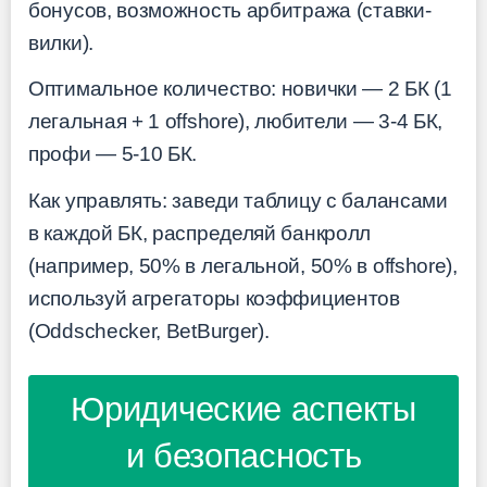
бонусов, возможность арбитража (ставки-
вилки).
Оптимальное количество: новички — 2 БК (1
легальная + 1 offshore), любители — 3-4 БК,
профи — 5-10 БК.
Как управлять: заведи таблицу с балансами
в каждой БК, распределяй банкролл
(например, 50% в легальной, 50% в offshore),
используй агрегаторы коэффициентов
(Oddschecker, BetBurger).
Юридические аспекты
и безопасность