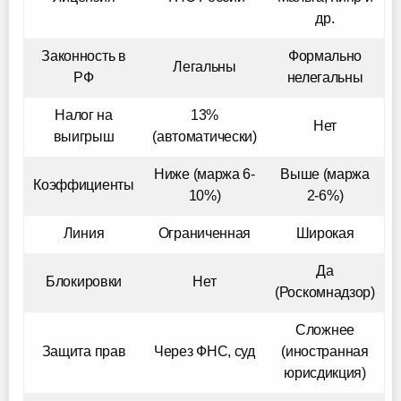
др.
Законность в
Формально
Легальны
РФ
нелегальны
Налог на
13%
Нет
выигрыш
(автоматически)
Ниже (маржа 6-
Выше (маржа
Коэффициенты
10%)
2-6%)
Линия
Ограниченная
Широкая
Да
Блокировки
Нет
(Роскомнадзор)
Сложнее
Защита прав
Через ФНС, суд
(иностранная
юрисдикция)