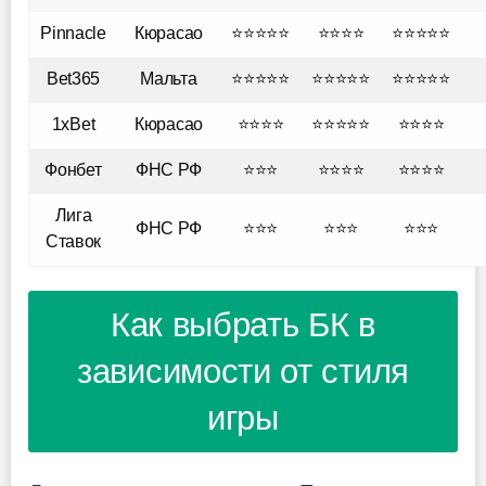
Pinnacle
Кюрасао
⭐⭐⭐⭐⭐
⭐⭐⭐⭐
⭐⭐⭐⭐⭐
Bet365
Мальта
⭐⭐⭐⭐⭐
⭐⭐⭐⭐⭐
⭐⭐⭐⭐⭐
1xBet
Кюрасао
⭐⭐⭐⭐
⭐⭐⭐⭐⭐
⭐⭐⭐⭐
Фонбет
ФНС РФ
⭐⭐⭐
⭐⭐⭐⭐
⭐⭐⭐⭐
Лига
ФНС РФ
⭐⭐⭐
⭐⭐⭐
⭐⭐⭐
Ставок
Как выбрать БК в
зависимости от стиля
игры