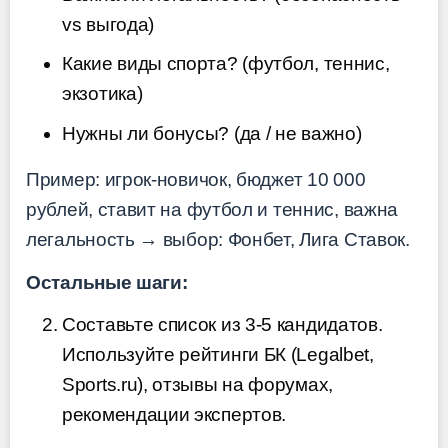
vs выгода)
Какие виды спорта? (футбол, теннис,
экзотика)
Нужны ли бонусы? (да / не важно)
Пример: игрок-новичок, бюджет 10 000
рублей, ставит на футбол и теннис, важна
легальность → выбор: Фонбет, Лига Ставок.
Остальные шаги:
Составьте список из 3-5 кандидатов.
Используйте рейтинги БК (Legalbet,
Sports.ru), отзывы на форумах,
рекомендации экспертов.