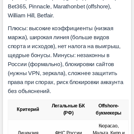
Bet365, Pinnacle, Marathonbet (offshore),
William Hill, Betfair.
Плюсы: высокие коэффициенты (низкая
маржа), широкая линия (больше видов
спорта и исходов), нет налога на выигрыш,
щедрые бонусы. Минусы: незаконны в
России (формально), блокировки сайтов
(нужны VPN, зеркала), сложнее защитить
права при спорах, риск блокировки аккаунта
без объяснений.
Легальные БК
Offshore-
Критерий
(РФ)
букмекеры
Кюрасао,
Лицензия
ФНС России
Мальта, Кипр и