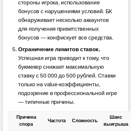
стороны игрока, использование
бонусов с нарушениями условий. БК
обнаруживает несколько аккаунтов
для получения приветственных
бонусов — конфискует все средства.
Ограничение лимитов ставок.
Успешная игра приводит к тому, что
букмекер снижает максимальную
ставку с 50 000 до 500 рублей. Ставки
только на value-коэффициенты,
подозрение в профессиональной игре
— типичные причины.
Причина
Шанс
Частота
Сложность
спора
выигрыша