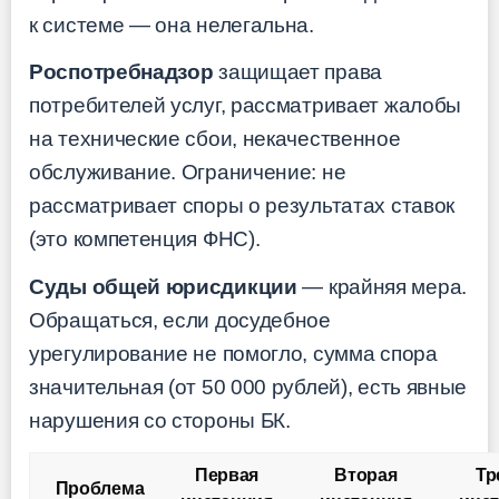
к системе — она нелегальна.
Роспотребнадзор
защищает права
потребителей услуг, рассматривает жалобы
на технические сбои, некачественное
обслуживание. Ограничение: не
рассматривает споры о результатах ставок
(это компетенция ФНС).
Суды общей юрисдикции
— крайняя мера.
Обращаться, если досудебное
урегулирование не помогло, сумма спора
значительная (от 50 000 рублей), есть явные
нарушения со стороны БК.
Первая
Вторая
Тр
Проблема