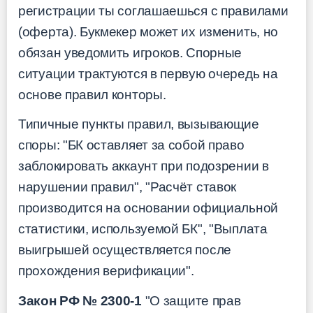
регистрации ты соглашаешься с правилами
(оферта). Букмекер может их изменить, но
обязан уведомить игроков. Спорные
ситуации трактуются в первую очередь на
основе правил конторы.
Типичные пункты правил, вызывающие
споры: "БК оставляет за собой право
заблокировать аккаунт при подозрении в
нарушении правил", "Расчёт ставок
производится на основании официальной
статистики, используемой БК", "Выплата
выигрышей осуществляется после
прохождения верификации".
Закон РФ № 2300-1
"О защите прав