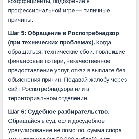
коэффициенты, подозрение в
профессиональной игре — типичные
причины.
Шаг 5: Обращение в Роспотребнадзор
(при технических проблемах).
Когда
обращаться: технические сбои, повлёкшие
финансовые потери, некачественное
предоставление услуг, отказ в выплате без
объяснения причин. Подавай жалобу через
сайт Роспотребнадзора или в
территориальном отделении.
Шаг 6: Судебное разбирательство.
Обращайся в суд, если досудебное
урегулирование не помогло, сумма спора