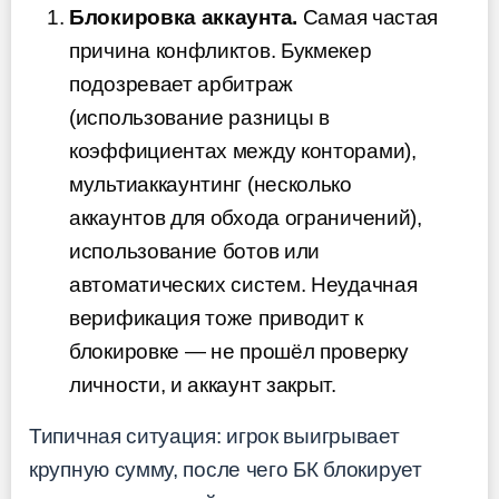
Блокировка аккаунта.
Самая частая
причина конфликтов. Букмекер
подозревает арбитраж
(использование разницы в
коэффициентах между конторами),
мультиаккаунтинг (несколько
аккаунтов для обхода ограничений),
использование ботов или
автоматических систем. Неудачная
верификация тоже приводит к
блокировке — не прошёл проверку
личности, и аккаунт закрыт.
Типичная ситуация: игрок выигрывает
крупную сумму, после чего БК блокирует