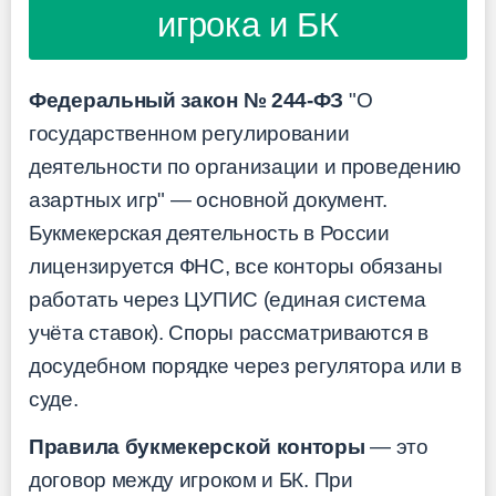
игрока и БК
Федеральный закон № 244-ФЗ
"О
государственном регулировании
деятельности по организации и проведению
азартных игр" — основной документ.
Букмекерская деятельность в России
лицензируется ФНС, все конторы обязаны
работать через ЦУПИС (единая система
учёта ставок). Споры рассматриваются в
досудебном порядке через регулятора или в
суде.
Правила букмекерской конторы
— это
договор между игроком и БК. При