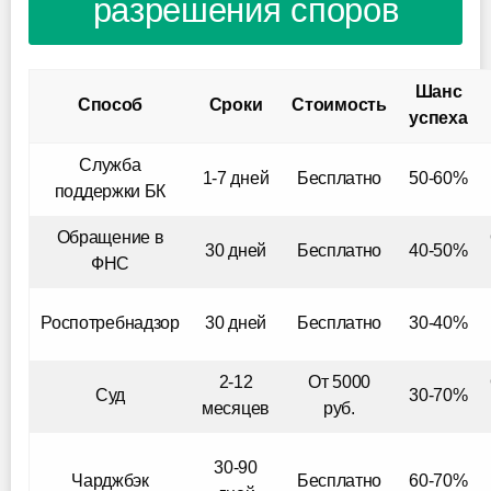
разрешения споров
Шанс
Способ
Сроки
Стоимость
успеха
Служба
1-7 дней
Бесплатно
50-60%
поддержки БК
Обращение в
30 дней
Бесплатно
40-50%
ФНС
Роспотребнадзор
30 дней
Бесплатно
30-40%
2-12
От 5000
Суд
30-70%
месяцев
руб.
30-90
Чарджбэк
Бесплатно
60-70%