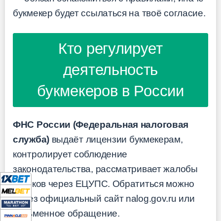
букмекер будет ссылаться на твоё согласие.
Кто регулирует
деятельность
букмекеров в России
ФНС России (Федеральная налоговая
служба)
выдаёт лицензии букмекерам,
контролирует соблюдение
законодательства, рассматривает жалобы
игроков через ЕЦУПС. Обратиться можно
через официальный сайт nalog.gov.ru или
письменное обращение.