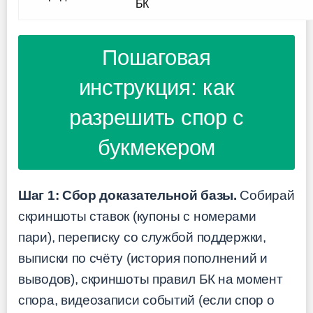
БК
Пошаговая
инструкция: как
разрешить спор с
букмекером
Шаг 1: Сбор доказательной базы.
Собирай
скриншоты ставок (купоны с номерами
пари), переписку со службой поддержки,
выписки по счёту (история пополнений и
выводов), скриншоты правил БК на момент
спора, видеозаписи событий (если спор о