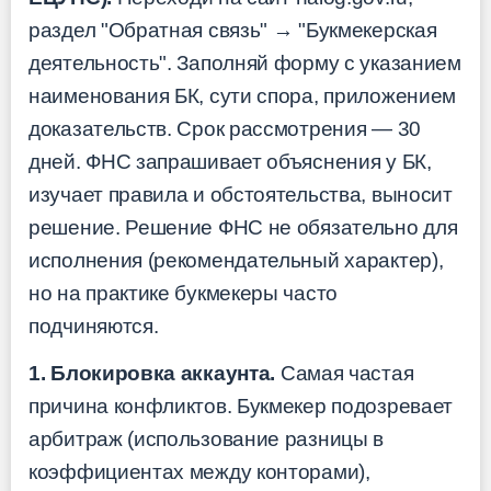
раздел "Обратная связь" → "Букмекерская
деятельность". Заполняй форму с указанием
наименования БК, сути спора, приложением
доказательств. Срок рассмотрения — 30
дней. ФНС запрашивает объяснения у БК,
изучает правила и обстоятельства, выносит
решение. Решение ФНС не обязательно для
исполнения (рекомендательный характер),
но на практике букмекеры часто
подчиняются.
1. Блокировка аккаунта.
Самая частая
причина конфликтов. Букмекер подозревает
арбитраж (использование разницы в
коэффициентах между конторами),