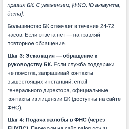
правил БК. С уважением, [ФИО, ID аккаунта,
дата].
Большинство БК отвечает в течение 24-72
часов. Если ответа нет — направляй
повторное обращение.
Шаг 3: Эскалация — обращение к
руководству БК.
Если служба поддержки
не помогла, запрашивай контакты
вышестоящих инстанций: email
генерального директора, официальные
контакты из лицензии БК (доступны на сайте
ФНС).
Шаг 4: Подача жалобы в ФНС (через
ЕЦУПС).
Переходи на сайт nalog.gov.ru,