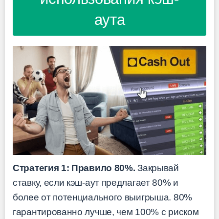
аута
Стратегия 1: Правило 80%.
Закрывай
ставку, если кэш-аут предлагает 80% и
более от потенциального выигрыша. 80%
гарантированно лучше, чем 100% с риском