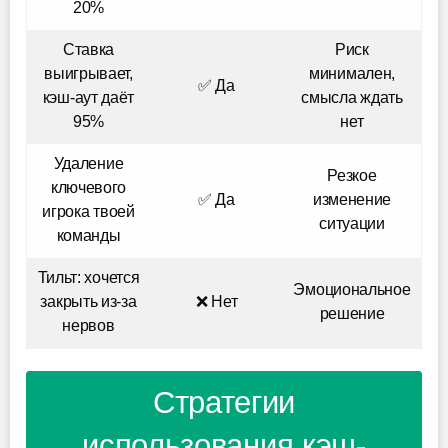
20%
Ставка
Риск
выигрывает,
минимален,
✅ Да
кэш-аут даёт
смысла ждать
95%
нет
Удаление
Резкое
ключевого
✅ Да
изменение
игрока твоей
ситуации
команды
Тильт: хочется
Эмоциональное
закрыть из-за
❌ Нет
решение
нервов
Стратегии
использования кэш-