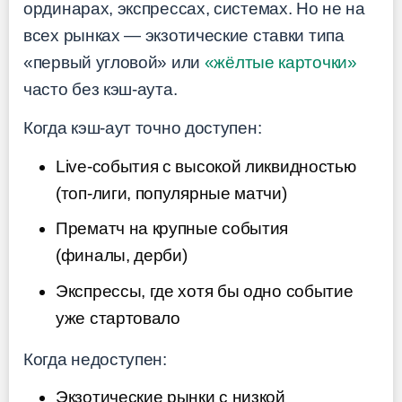
ординарах, экспрессах, системах. Но не на
всех рынках — экзотические ставки типа
«первый угловой» или
«жёлтые карточки»
часто без кэш-аута.
Когда кэш-аут точно доступен:
Live-события с высокой ликвидностью
(топ-лиги, популярные матчи)
Прематч на крупные события
(финалы, дерби)
Экспрессы, где хотя бы одно событие
уже стартовало
Когда недоступен:
Экзотические рынки с низкой