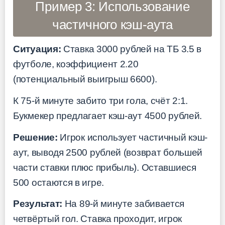
Пример 3: Использование
частичного кэш-аута
Ситуация:
Ставка 3000 рублей на ТБ 3.5 в
футболе, коэффициент 2.20
(потенциальный выигрыш 6600).
К 75-й минуте забито три гола, счёт 2:1.
Букмекер предлагает кэш-аут 4500 рублей.
Решение:
Игрок использует частичный кэш-
аут, выводя 2500 рублей (возврат большей
части ставки плюс прибыль). Оставшиеся
500 остаются в игре.
Результат:
На 89-й минуте забивается
четвёртый гол. Ставка проходит, игрок