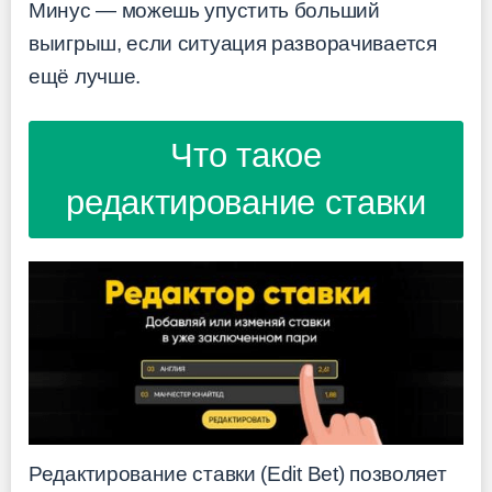
Минус — можешь упустить больший
выигрыш, если ситуация разворачивается
ещё лучше.
Что такое
редактирование ставки
Редактирование ставки (Edit Bet) позволяет