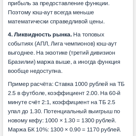
прибыль за предоставление функции.
Поэтому кэш-аут всегда меньше
математически справедливой цены.
4. Ликвидность рынка.
На топовых
событиях (АПЛ, Лига чемпионов) кэш-аут
выгоднее. На экзотике (третий дивизион
Бразилии) маржа выше, а иногда функция
вообще недоступна.
Пример расчёта: Ставка 1000 рублей на ТБ
2.5 в футболе, коэффициент 2.00. На 60-й
минуте счёт 2:1, коэффициент на ТБ 2.5
упал до 1.30. Потенциальный выигрыш по
новому кефу: 1000 × 1.30 = 1300 рублей.
Маржа БК 10%: 1300 × 0.90 = 1170 рублей.