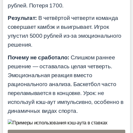
рублей. Потеря 1700.
Результат:
В четвёртой четверти команда
совершает камбэк и выигрывает. Игрок
упустил 5000 рублей из-за эмоционального
решения.
Почему не сработало:
Слишком раннее
решение — оставалась целая четверть.
Эмоциональная реакция вместо
рационального анализа. Баскетбол часто
переламывается в концовке. Урок: не
используй кэш-аут импульсивно, особенно в
динамичных видах спорта.