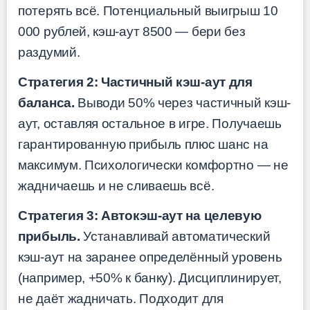
потерять всё. Потенциальный выигрыш 10
000 рублей, кэш-аут 8500 — бери без
раздумий.
Стратегия 2: Частичный кэш-аут для
баланса.
Выводи 50% через частичный кэш-
аут, оставляя остальное в игре. Получаешь
гарантированную прибыль плюс шанс на
максимум. Психологически комфортно — не
жадничаешь и не сливаешь всё.
Стратегия 3: Автокэш-аут на целевую
прибыль.
Устанавливай автоматический
кэш-аут на заранее определённый уровень
(например, +50% к банку). Дисциплинирует,
не даёт жадничать. Подходит для