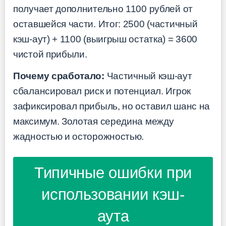
получает дополнительно 1100 рублей от
оставшейся части. Итог: 2500 (частичный
кэш-аут) + 1100 (выигрыш остатка) = 3600
чистой прибыли.
Почему сработало:
Частичный кэш-аут
сбалансировал риск и потенциал. Игрок
зафиксировал прибыль, но оставил шанс на
максимум. Золотая середина между
жадностью и осторожностью.
Типичные ошибки при
использовании кэш-
аута