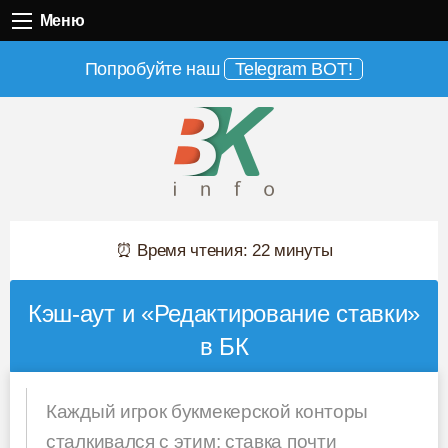
Меню
Меню
Попробуйте наш
Telegram BOT!
⏰ Время чтения: 22 минуты
Кэш-аут и «Редактирование ставки»
в БК
Каждый игрок букмекерской конторы
сталкивался с этим: ставка почти