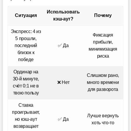
Использовать
Ситуация
Почему
кэш-аут?
Экспресс: 4 из
Фиксация
5 прошли,
прибыли,
последний
✅ Да
минимизация
близок к
риска
победе
Ординар на
Слишком рано,
30-й минуте,
❌ Нет
много времени
счёт 0:1 не в
для разворота
твою пользу
Ставка
проигрывает,
Лучше вернуть
но кэш-аут
✅ Да
хоть что-то
возвращает