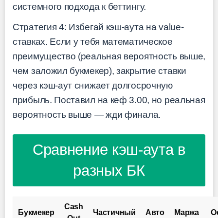
системного подхода к беттингу.
Стратегия 4: Избегай кэш-аута на value-
ставках. Если у тебя математическое
преимущество (реальная вероятность выше,
чем заложил букмекер), закрытие ставки
через кэш-аут снижает долгосрочную
прибыль. Поставил на кеф 3.00, но реальная
вероятность выше — жди финала.
Сравнение кэш-аута в
разных БК
Cash
Букмекер
Частичный
Авто
Маржа
О