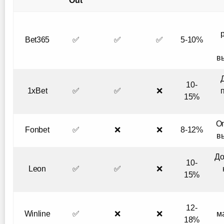
Out
Bet365
✅
✅
✅
5-10%
в
10-
1xBet
✅
✅
❌
15%
О
Fonbet
✅
❌
❌
8-12%
в
До
10-
Leon
✅
✅
❌
15%
12-
Winline
✅
❌
❌
м
18%