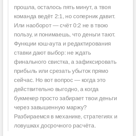
прошла, осталось пять минут, а твоя
команда ведёт 2:1, но соперник давит.
Или наоборот — счёт 0:2 не в твою
пользу, и понимаешь, что деньги тают.
Функции кэш-аута и редактирования
ставки дают выбор: не ждать
финального свистка, а зафиксировать
прибыль или срезать убыток прямо
сейчас. Но вот вопрос — когда это
действительно выгодно, а когда
букмекер просто забирает твои деньги
через завышенную маржу?
Разбираемся в механике, стратегиях и
ловушках досрочного расчёта.