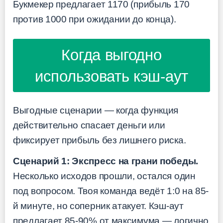
Букмекер предлагает 1170 (прибыль 170
против 1000 при ожидании до конца).
Когда выгодно
использовать кэш-аут
Выгодные сценарии — когда функция
действительно спасает деньги или
фиксирует прибыль без лишнего риска.
Сценарий 1: Экспресс на грани победы.
Несколько исходов прошли, остался один
под вопросом. Твоя команда ведёт 1:0 на 85-
й минуте, но соперник атакует. Кэш-аут
предлагает 85-90% от максимума — логично