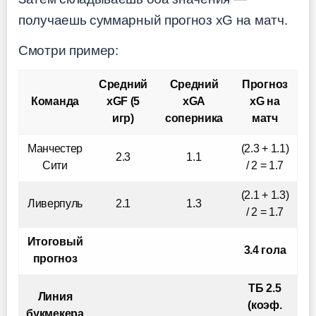
получаешь суммарный прогноз xG на матч.
Смотри пример:
Средний
Средний
Прогноз
Команда
xGF (5
xGA
xG на
игр)
соперника
матч
Манчестер
(2.3 + 1.1)
2.3
1.1
Сити
/ 2 = 1.7
(2.1 + 1.3)
Ливерпуль
2.1
1.3
/ 2 = 1.7
Итоговый
3.4 гола
прогноз
ТБ 2.5
Линия
(коэф.
букмекера