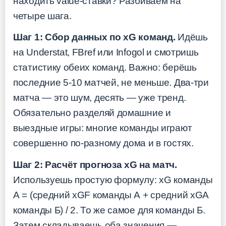
находить value-ставки? Разбиваем на
четыре шага.
Шаг 1: Сбор данных по xG команд.
Идёшь
на Understat, FBref или Infogol и смотришь
статистику обеих команд. Важно: берёшь
последние 5-10 матчей, не меньше. Два-три
матча — это шум, десять — уже тренд.
Обязательно разделяй домашние и
выездные игры: многие команды играют
совершенно по-разному дома и в гостях.
Шаг 2: Расчёт прогноза xG на матч.
Используешь простую формулу: xG команды
А = (средний xGF команды А + средний xGA
команды Б) / 2. То же самое для команды Б.
Затем складываешь оба значения —