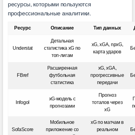
ресурсы, которыми пользуются
профессиональные аналитики.
Ресурс
Описание
Тип данных
Детальная
xG, xGA, npxG,
Understat
статистика xG по
Б
карта ударов
топ-лигам
Расширенная
xG, xGA,
FBref
футбольная
прогрессивные
Б
статистика
передачи
Прогноз
xG-модель с
Infogol
тоталов через
прогнозами
п
xG
Мобильное
xG по матчам в
SofaScore
приложение со
реальном
Б