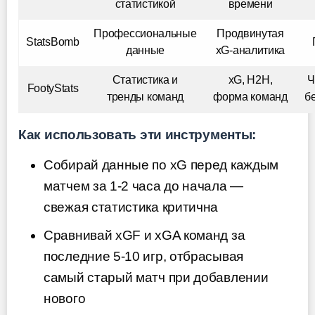
статистикой
времени
Профессиональные
Продвинутая
StatsBomb
данные
xG-аналитика
Статистика и
xG, H2H,
Ч
FootyStats
тренды команд
форма команд
б
Как использовать эти инструменты:
Собирай данные по xG перед каждым
матчем за 1-2 часа до начала —
свежая статистика критична
Сравнивай xGF и xGA команд за
последние 5-10 игр, отбрасывая
самый старый матч при добавлении
нового