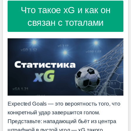
Что такое xG и как он
связан с тоталами
Expected Goals — это вероятность того, что
конкретный удар завершится голом.
Представьте: нападающий бьёт из центра
штрафной в пустой угол — xG такого