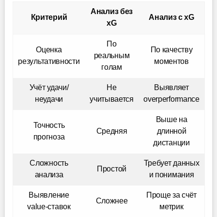
Анализ без
Критерий
Анализ с xG
xG
По
Оценка
По качеству
реальным
результативности
моментов
голам
Учёт удачи/
Не
Выявляет
неудачи
учитывается
overperformance
Выше на
Точность
Средняя
длинной
прогноза
дистанции
Сложность
Требует данных
Простой
анализа
и понимания
Выявление
Проще за счёт
Сложнее
value-ставок
метрик