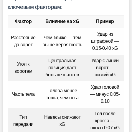
ключевым факторам:
Фактор
Влияние на xG
Пример
Удар из
Расстояние
Чем ближе — тем
штрафной —
до ворот
выше вероятность
0.15-0.40 xG
Центральная
Удар с линии
Угол к
позиция даёт
ворот —
воротам
больше шансов
низкий xG
Удар головой
Голова менее
Часть тела
— минус 0.05-
точна, чем нога
0.10
Гол после
Тип
Навесы снижают
кросса —
передачи
xG
около 0.07 xG