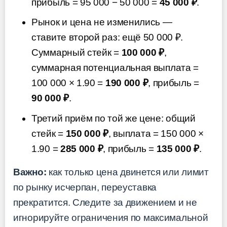
прибыль = 95 000 − 50 000 =
45 000 ₽
.
Рынок и цена не изменились —
ставите второй раз: ещё 50 000 ₽.
Суммарный стейк =
100 000 ₽
,
суммарная потенциальная выплата =
100 000 × 1.90 =
190 000 ₽
, прибыль =
90 000 ₽
.
Третий приём по той же цене: общий
стейк =
150 000 ₽
, выплата = 150 000 ×
1.90 =
285 000 ₽
, прибыль =
135 000 ₽
.
Важно:
как только цена двинется или лимит
по рынку исчерпан, переуставка
прекратится. Следите за движением и не
игнорируйте ограничения по максимальной