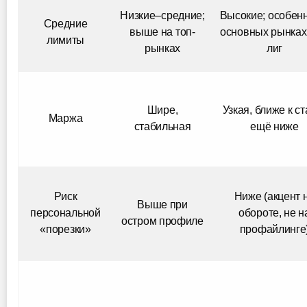
Низкие–средние;
Высокие; особен
Средние
выше на топ-
основных рынках
лимиты
рынках
лиг
Шире,
Узкая, ближе к ст
Маржа
стабильная
ещё ниже
Риск
Ниже (акцент 
Выше при
персональной
обороте, не н
остром профиле
«порезки»
профайлинге