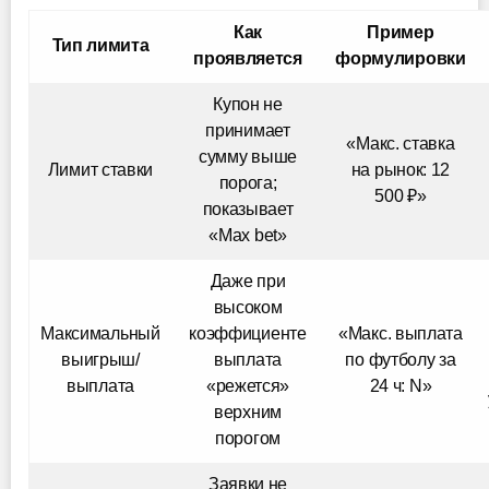
Как
Пример
Тип лимита
проявляется
формулировки
Купон не
принимает
«Макс. ставка
сумму выше
Лимит ставки
на рынок: 12
порога;
500 ₽»
показывает
«Max bet»
Даже при
высоком
Максимальный
коэффициенте
«Макс. выплата
выигрыш/
выплата
по футболу за
выплата
«режется»
24 ч: N»
верхним
порогом
Заявки не