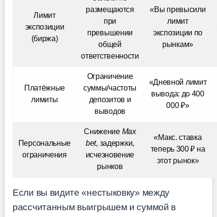
размещаются
«Вы превысили
Лимит
при
лимит
экспозиции
превышении
экспозиции по
(биржа)
общей
рынкам»
ответственности
Ограничение
«Дневной лимит
Платёжные
суммы/частоты
вывода: до 400
лимиты
депозитов и
000 ₽»
выводов
Снижение
Max
«Макс. ставка
Персональные
bet
, задержки,
теперь 300 ₽ на
ограничения
исчезновение
этот рынок»
рынков
Если вы видите «нестыковку» между
рассчитанным выигрышем и суммой в