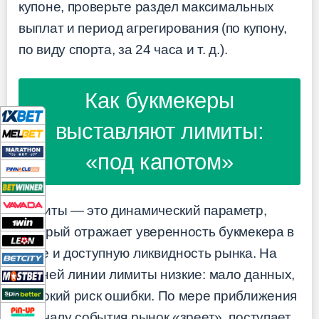
купоне, проверьте раздел максимальных
выплат и период агрегирования (по купону,
по виду спорта, за 24 часа и т. д.).
Как букмекеры
выставляют лимиты:
«под капотом»
Лимиты — это динамический параметр,
который отражает уверенность букмекера в
цене и доступную ликвидность рынка. На
ранней линии лимиты низкие: мало данных,
высокий риск ошибки. По мере приближения
к началу события рынок «зреет», поступает