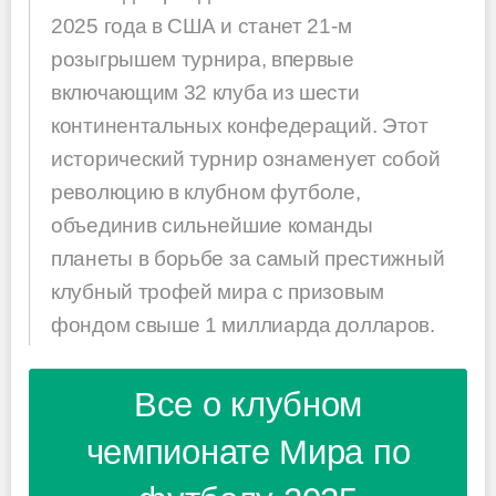
2025 года в США и станет 21-м
розыгрышем турнира, впервые
включающим 32 клуба из шести
континентальных конфедераций. Этот
исторический турнир ознаменует собой
революцию в клубном футболе,
объединив сильнейшие команды
планеты в борьбе за самый престижный
клубный трофей мира с призовым
фондом свыше 1 миллиарда долларов.
Все о клубном
чемпионате Мира по