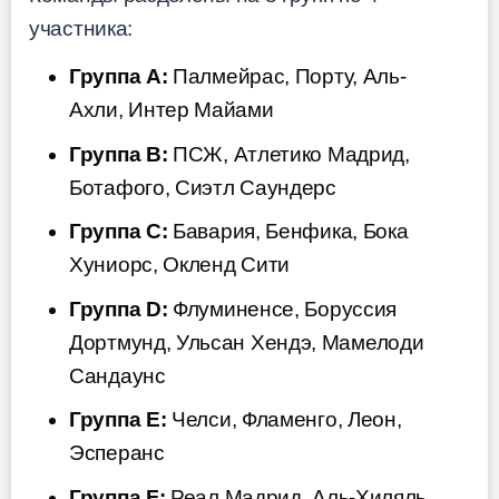
участника:
Группа A:
Палмейрас, Порту, Аль-
Ахли, Интер Майами
Группа B:
ПСЖ, Атлетико Мадрид,
Ботафого, Сиэтл Саундерс
Группа C:
Бавария, Бенфика, Бока
Хуниорс, Окленд Сити
Группа D:
Флуминенсе, Боруссия
Дортмунд, Ульсан Хендэ, Мамелоди
Сандаунс
Группа E:
Челси, Фламенго, Леон,
Эсперанс
Группа F:
Реал Мадрид, Аль-Хиляль,