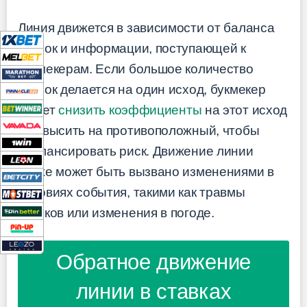
Линия движется в зависимости от баланса
ставок и информации, поступающей к
букмекерам. Если большое количество
ставок делается на один исход, букмекер
может
снизить коэффициенты
на этот исход
и повысить на противоположный, чтобы
сбалансировать риск. Движение линии
также может быть вызвано изменениями в
условиях события, такими как травмы
игроков или изменения в погоде.
Обратное движение
линии в ставках