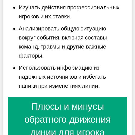
Изучать действия профессиональных
игроков и их ставки.
Анализировать общую ситуацию
вокруг события, включая составы
команд, травмы и другие важные
факторы.
Использовать информацию из
надежных источников и избегать
паники при изменениях линии.
Плюсы и минусы
обратного движения
линии для игрока