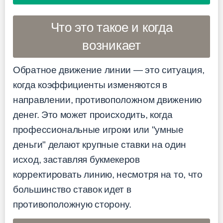
Что это такое и когда
возникает
Обратное движение линии — это ситуация,
когда коэффициенты изменяются в
направлении, противоположном движению
денег. Это может происходить, когда
профессиональные игроки или "умные
деньги" делают крупные ставки на один
исход, заставляя букмекеров
корректировать линию, несмотря на то, что
большинство ставок идет в
противоположную сторону.