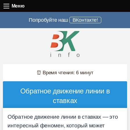
Меню
Меню
Попробуйте наш
ВКонтакте!
⏰ Время чтения: 6 минут
Обратное движение линии в
ставках
Обратное движение линии в ставках — это
интересный феномен, который может