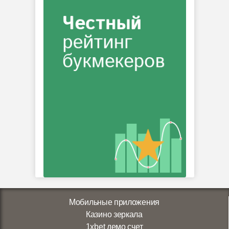
Мобильные приложения
Казино зеркала
1xbet демо счет