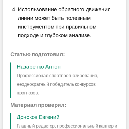
Использование обратного движения
линии может быть полезным
инструментом при правильном
подходе и глубоком анализе.
Статью подготовил:
Назаренко Антон
Профессионал спортпрогнозирования,
неоднократный победитель конкурсов
прогнозов.
Материал проверил:
Донсков Евгений
Главный редактор, профессиональный каппер и