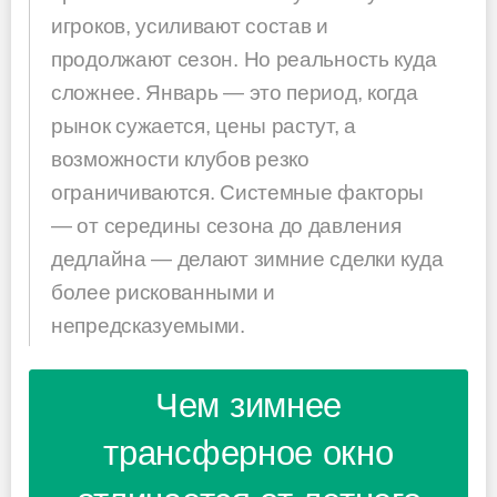
игроков, усиливают состав и
продолжают сезон. Но реальность куда
сложнее. Январь — это период, когда
рынок сужается, цены растут, а
возможности клубов резко
ограничиваются. Системные факторы
— от середины сезона до давления
дедлайна — делают зимние сделки куда
более рискованными и
непредсказуемыми.
Чем зимнее
трансферное окно