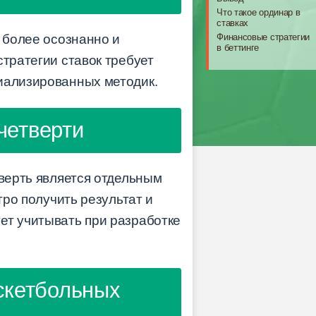
Что такое ординар в
ставках
Финансовые стратегии
м более осознанно и
в беттинге
стратегии ставок требует
циализированных методик.
четверти
тверть является отдельным
тро получить результат и
ет учитывать при разработке
аскетбольных