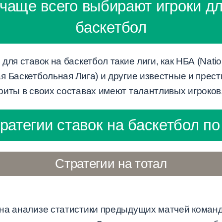
 чаще всего выбирают игроки дл
баскетбол
ля ставок на баскетбол такие лиги, как НБА (Nationa
 Баскетбольная Лига) и другие известные и прест
риты в своих составах имеют талантливых игроков
ратегии ставок на баскетбол по
Стратегии на тотал
на анализе статистики предыдущих матчей команд