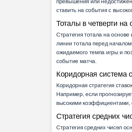
превышения или недостижения
ставить на события с высок
Тоталы в четверти на
Стратегия тотала на основе
линии тотала перед началом
ожидаемого темпа игры и по
событие матча.
Коридорная система с
Коридорная стратегия ставок
Например, если прогнозирует
высокими коэффициентами, 
Стратегия средних чис
Стратегия средних чисел осн