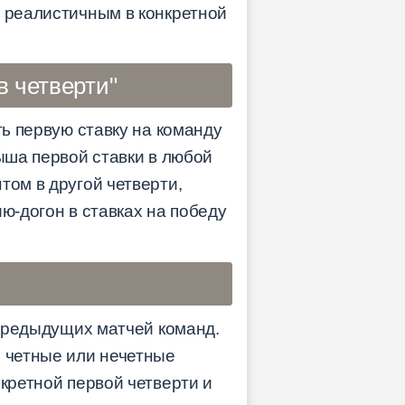
е реалистичным в конкретной
в четверти"
ть первую ставку на команду
рыша первой ставки в любой
том в другой четверти,
ю-догон в ставках на победу
м
 предыдущих матчей команд.
, четные или нечетные
нкретной первой четверти и