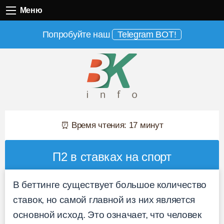
Меню
Меню
Попробуйте наш
Telegram BOT!
⏰ Время чтения: 17 минут
П2 в ставках на спорт
В беттинге существует большое количество
ставок, но самой главной из них является
основной исход. Это означает, что человек