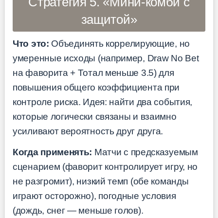
Стратегия 5. «Мини-комби с
защитой»
Что это:
Объединять коррелирующие, но
умеренные исходы (например, Draw No Bet
на фаворита + Тотал меньше 3.5) для
повышения общего коэффициента при
контроле риска. Идея: найти два события,
которые логически связаны и взаимно
усиливают вероятность друг друга.
Когда применять:
Матчи с предсказуемым
сценарием (фаворит контролирует игру, но
не разгромит), низкий темп (обе команды
играют осторожно), погодные условия
(дождь, снег — меньше голов).