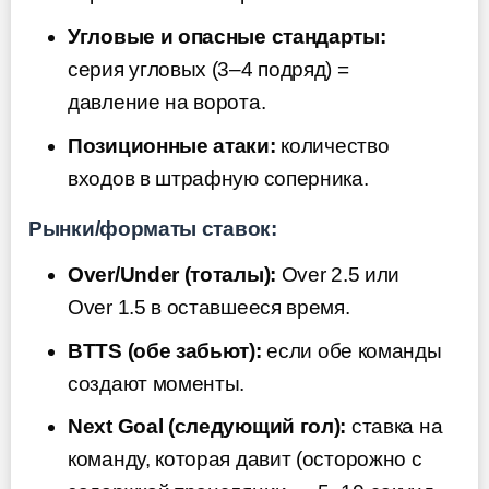
Угловые и опасные стандарты:
серия угловых (3–4 подряд) =
давление на ворота.
Позиционные атаки:
количество
входов в штрафную соперника.
Рынки/форматы ставок:
Over/Under (тоталы):
Over 2.5 или
Over 1.5 в оставшееся время.
BTTS (обе забьют):
если обе команды
создают моменты.
Next Goal (следующий гол):
ставка на
команду, которая давит (осторожно с