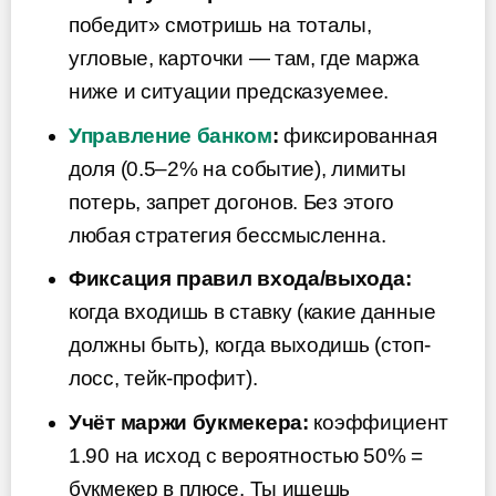
победит» смотришь на тоталы,
угловые, карточки — там, где маржа
ниже и ситуации предсказуемее.
Управление банком
:
фиксированная
доля (0.5–2% на событие), лимиты
потерь, запрет догонов. Без этого
любая стратегия бессмысленна.
Фиксация правил входа/выхода:
когда входишь в ставку (какие данные
должны быть), когда выходишь (стоп-
лосс, тейк-профит).
Учёт маржи букмекера:
коэффициент
1.90 на исход с вероятностью 50% =
букмекер в плюсе. Ты ищешь