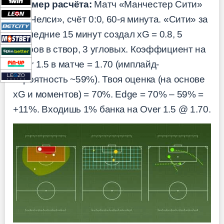
Пример расчёта:
Матч «Манчестер Сити»
— «Челси», счёт 0:0, 60-я минута. «Сити» за
последние 15 минут создал xG = 0.8, 5
ударов в створ, 3 угловых. Коэффициент на
Over 1.5 в матче = 1.70 (имплайд-
вероятность ~59%). Твоя оценка (на основе
xG и моментов) = 70%. Edge = 70% – 59% =
+11%. Входишь 1% банка на Over 1.5 @ 1.70.