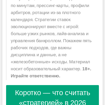
по минутам, прессинг-карты, профили
арбитров, ротации из-за плотного
календаря. Стратегии ставок
эволюционируют вместе с игрой:
больше узких рынков, лайв-анализа и
управления банкроллом. Покажем пять
рабочих подходов, где важны
дисциплина и данные, а не
«железобетонные» исходы. Материал
носит образовательный характер.
18+.
Играйте ответственно.
Коротко — что считать
«стратегией» в 2026