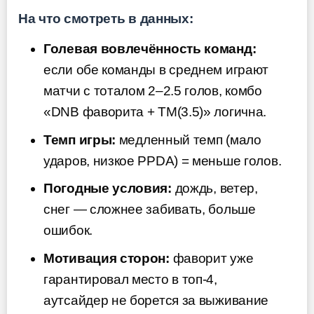
На что смотреть в данных:
Голевая вовлечённость команд:
если обе команды в среднем играют
матчи с тоталом 2–2.5 голов, комбо
«DNB фаворита + ТМ(3.5)» логична.
Темп игры:
медленный темп (мало
ударов, низкое PPDA) = меньше голов.
Погодные условия:
дождь, ветер,
снег — сложнее забивать, больше
ошибок.
Мотивация сторон:
фаворит уже
гарантировал место в топ-4,
аутсайдер не борется за выживание