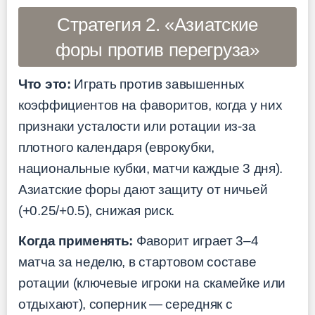
Стратегия 2. «Азиатские
форы против перегруза»
Что это:
Играть против завышенных
коэффициентов на фаворитов, когда у них
признаки усталости или ротации из-за
плотного календаря (еврокубки,
национальные кубки, матчи каждые 3 дня).
Азиатские форы дают защиту от ничьей
(+0.25/+0.5), снижая риск.
Когда применять:
Фаворит играет 3–4
матча за неделю, в стартовом составе
ротации (ключевые игроки на скамейке или
отдыхают), соперник — середняк с