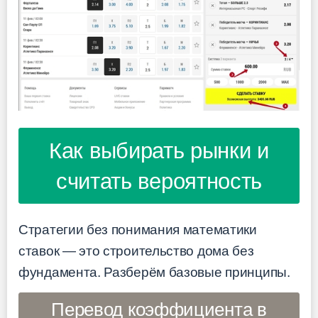
Как выбирать рынки и
считать вероятность
Стратегии без понимания математики
ставок — это строительство дома без
фундамента. Разберём базовые принципы.
Перевод коэффициента в