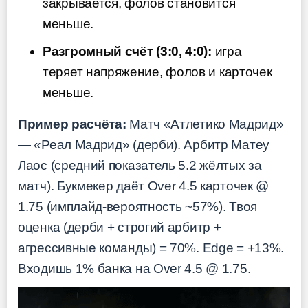
закрывается, фолов становится
меньше.
Разгромный счёт (3:0, 4:0):
игра
теряет напряжение, фолов и карточек
меньше.
Пример расчёта:
Матч «Атлетико Мадрид»
— «Реал Мадрид» (дерби). Арбитр Матеу
Лаос (средний показатель 5.2 жёлтых за
матч). Букмекер даёт Over 4.5 карточек @
1.75 (имплайд-вероятность ~57%). Твоя
оценка (дерби + строгий арбитр +
агрессивные команды) = 70%. Edge = +13%.
Входишь 1% банка на Over 4.5 @ 1.75.