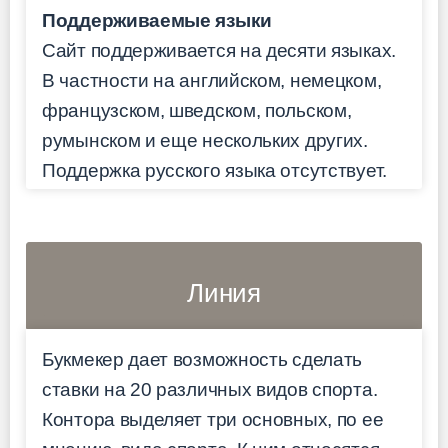
Поддерживаемые языки
Сайт поддерживается на десяти языках.
В частности на английском, немецком,
французском, шведском, польском,
румынском и еще нескольких других.
Поддержка русского языка отсутствует.
Линия
Букмекер дает возможность сделать
ставки на 20 различных видов спорта.
Контора выделяет три основных, по ее