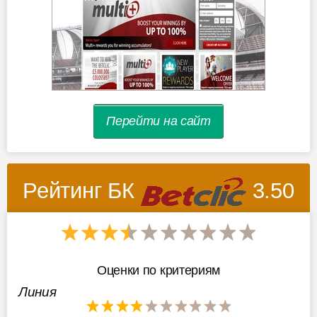
Перейти на сайт
Рейтинг БК
3.50
Оценки по критериям
Линия