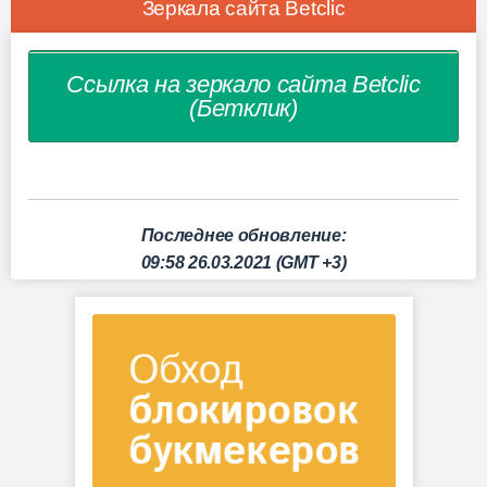
Зеркала сайта Betclic
Ссылка на зеркало сайта Betclic
(Бетклик)
Последнее обновление:
09:58 26.03.2021 (GMT +3)