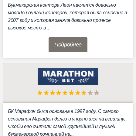
Букмекерская контора Леон является довольно
молодой онлайн-конторой, которая была основана в
2007 году и которая заняла довольно прочное
высокое место в...
Подробнее
БК Марафон была основана в 1997 году. С самого
основания Марафон долго и упорно шел на вершину,
чтобы его считали самой крупнейшей и лучшей
букмекерской компанией на...