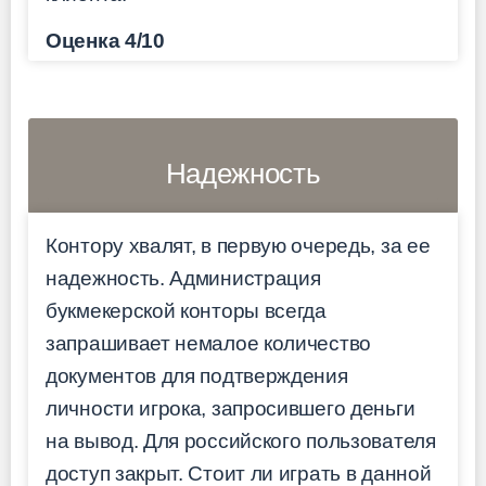
Оценка 4/10
Надежность
Контору хвалят, в первую очередь, за ее
надежность. Администрация
букмекерской конторы всегда
запрашивает немалое количество
документов для подтверждения
личности игрока, запросившего деньги
на вывод. Для российского пользователя
доступ закрыт. Стоит ли играть в данной