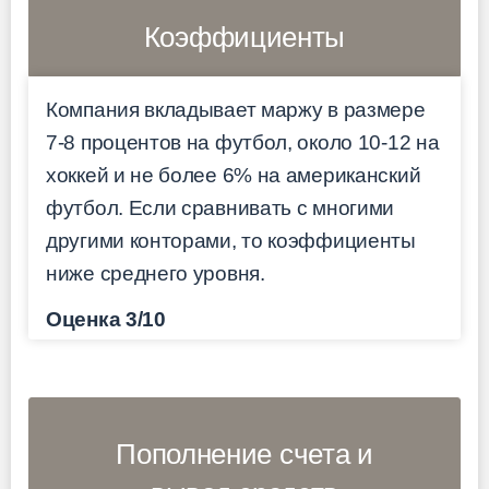
Коэффициенты
Компания вкладывает маржу в размере
7-8 процентов на футбол, около 10-12 на
хоккей и не более 6% на американский
футбол. Если сравнивать с многими
другими конторами, то коэффициенты
ниже среднего уровня.
Оценка 3/10
Пополнение счета и