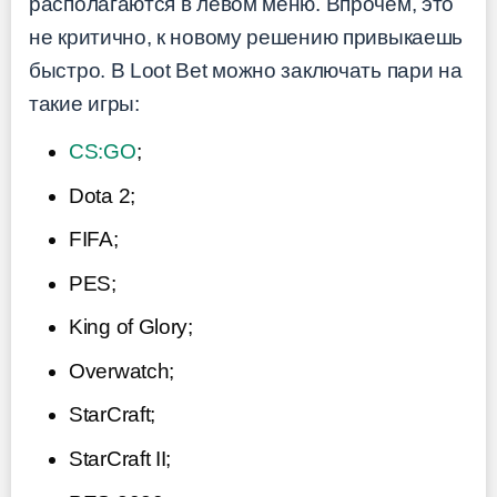
располагаются в левом меню. Впрочем, это
не критично, к новому решению привыкаешь
быстро. В Loot Bet можно заключать пари на
такие игры:
CS:GO
;
Dota 2;
FIFA;
PES;
King of Glory;
Overwatch;
StarCraft;
StarCraft II;