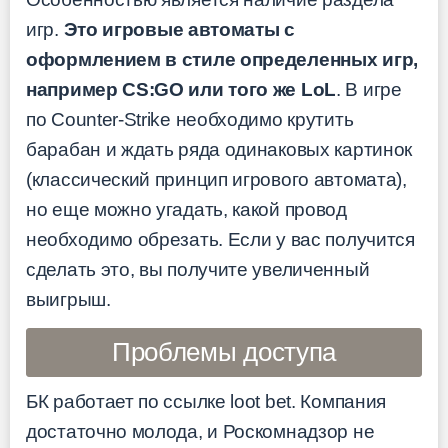
игр.
Это игровые автоматы с
оформлением в стиле определенных игр,
например CS:GO или того же LoL
. В игре
по Counter-Strike необходимо крутить
барабан и ждать ряда одинаковых картинок
(классический принцип игрового автомата),
но еще можно угадать, какой провод
необходимо обрезать. Если у вас получится
сделать это, вы получите увеличенный
выигрыш.
Проблемы доступа
БК работает по ссылке loot bet. Компания
достаточно молода, и Роскомнадзор не