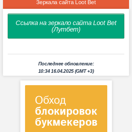
Зеркала сайта Loot Bet
Ссылка на зеркало сайта Loot Bet
(Лутбет)
Последнее обновление:
10:34 16.04.2025 (GMT +3)