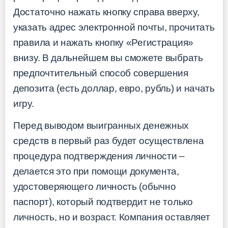
Достаточно нажать кнопку справа вверху,
указать адрес электронной почты, прочитать
правила и нажать кнопку «Регистрация»
внизу. В дальнейшем вы сможете выбрать
предпочтительный способ совершения
депозита (есть доллар, евро, рубль) и начать
игру.
Перед выводом выигранных денежных
средств в первый раз будет осуществлена
процедура подтверждения личности –
делается это при помощи документа,
удостоверяющего личность (обычно
паспорт), который подтвердит не только
личность, но и возраст. Компания оставляет