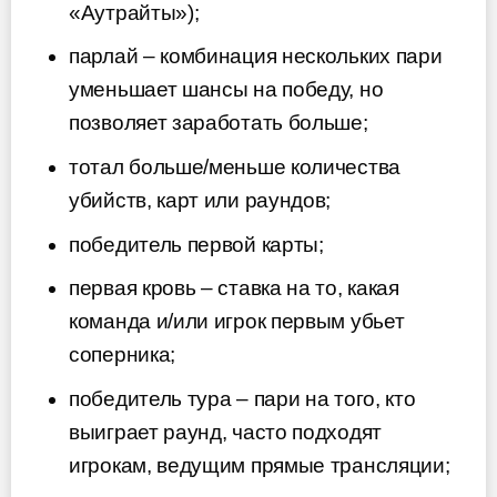
«Аутрайты»);
парлай – комбинация нескольких пари
уменьшает шансы на победу, но
позволяет заработать больше;
тотал больше/меньше количества
убийств, карт или раундов;
победитель первой карты;
первая кровь – ставка на то, какая
команда и/или игрок первым убьет
соперника;
победитель тура – пари на того, кто
выиграет раунд, часто подходят
игрокам, ведущим прямые трансляции;