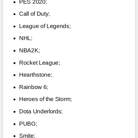
PES 2020;
Call of Duty;
League of Legends;
NHL;
NBA2K;
Rocket League;
Hearthstone;
Rainbow 6;
Heroes of the Storm;
Dota Underlords;
PUBG;
Smite;