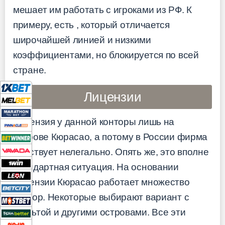
мешает им работать с игроками из РФ. К
примеру, есть
, который отличается
широчайшей линией и низкими
коэффициентами, но блокируется по всей
стране.
Лицензии
Лицензия у данной конторы лишь на
острове Кюрасао, а потому в России фирма
действует нелегально. Опять же, это вполне
стандартная ситуация. На основании
лицензии Кюрасао работает множество
контор. Некоторые выбирают вариант с
Мальтой и другими островами. Все эти