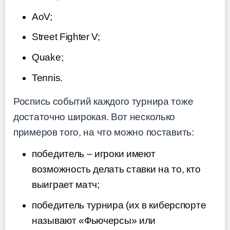
AoV;
Street Fighter V;
Quake;
Tennis.
Роспись событий каждого турнира тоже
достаточно широкая. Вот несколько
примеров того, на что можно поставить:
победитель – игроки имеют
возможность делать ставки на то, кто
выиграет матч;
победитель турнира (их в киберспорте
называют «Фьючерсы» или