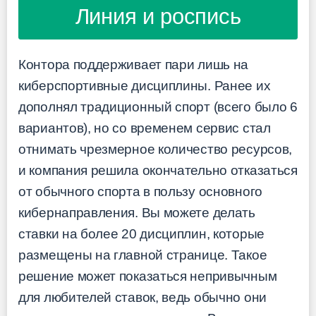
Линия и роспись
Контора поддерживает пари лишь на
киберспортивные дисциплины. Ранее их
дополнял традиционный спорт (всего было 6
вариантов), но со временем сервис стал
отнимать чрезмерное количество ресурсов,
и компания решила окончательно отказаться
от обычного спорта в пользу основного
кибернаправления. Вы можете делать
ставки на более 20 дисциплин, которые
размещены на главной странице. Такое
решение может показаться непривычным
для любителей ставок, ведь обычно они