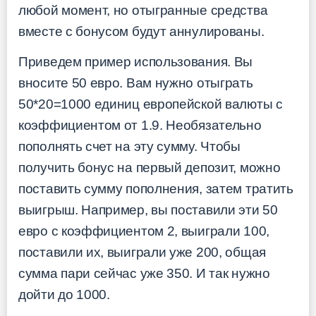
любой момент, но отыгранные средства
вместе с бонусом будут аннулированы.
Приведем пример использования. Вы
вносите 50 евро. Вам нужно отыграть
50*20=1000 единиц европейской валюты с
коэффициентом от 1.9. Необязательно
пополнять счет на эту сумму. Чтобы
получить бонус на первый депозит, можно
поставить сумму пополнения, затем тратить
выигрыш. Например, вы поставили эти 50
евро с коэффициентом 2, выиграли 100,
поставили их, выиграли уже 200, общая
сумма пари сейчас уже 350. И так нужно
дойти до 1000.