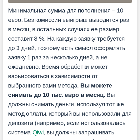
Минимальная сумма для пополнения – 10
евро. Без комиссии выигрыш выводится раз
в месяц, в остальных случаях ее размер
составит 8 %. На каждую заявку требуется
до 3 дней, поэтому есть смысл оформлять
заявку 1 раз за несколько дней, а не
ежедневно. Время обработки может
варьироваться в зависимости от
выбранного вами метода.
Вы можете
снимать до 10 тыс. евро в месяц
. Вы
должны снимать деньги, используя тот же
метод оплаты, который вы использовали для
депозита (например, если использовалась
система
Qiwi
, вы должны запрашивать