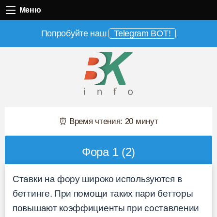
Меню
Меню
Попробуйте наш
Telegram BOT!
⏰ Время чтения: 20 минут
Фора 1 (2)
Ставки на фору широко используются в
беттинге. При помощи таких пари бетторы
повышают коэффициенты при составлении