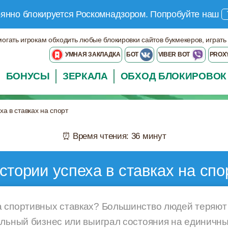
оянно блокируется Роскомнадзором.
Попробуйте наш
могать игрокам обходить любые блокировки сайтов букмекеров, играть
УМНАЯ ЗАКЛАДКА
БОТ
VIBER BOT
PROX
БОНУСЫ
ЗЕРКАЛА
ОБХОД БЛОКИРОВОК
ха в ставках на спорт
⏰ Время чтения: 36 минут
стории успеха в ставках на спо
спортивных ставках? Большинство людей теряют де
льный бизнес или выиграл состояния на единичных