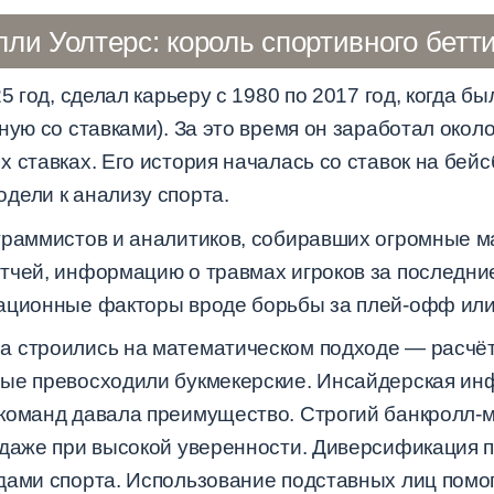
ли Уолтерс: король спортивного бетт
5 год, сделал карьеру с 1980 по 2017 год, когда 
ную со ставками). За это время он заработал око
 ставках. Его история началась со ставок на бейсб
дели к анализу спорта.
граммистов и аналитиков, собиравших огромные м
тчей, информацию о травмах игроков за последни
вационные факторы вроде борьбы за плей-офф или
 строились на математическом подходе — расчёт
ые превосходили букмекерские. Инсайдерская инф
команд давала преимущество. Строгий банкролл-
 даже при высокой уверенности. Диверсификация 
дами спорта. Использование подставных лиц помо