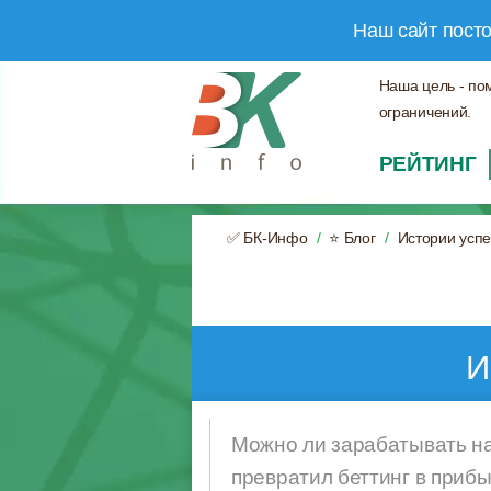
Наш сайт пост
Наша цель - по
ограничений.
РЕЙТИНГ
✅ БК-Инфо
⭐ Блог
Истории успе
И
Можно ли зарабатывать на 
превратил беттинг в прибы