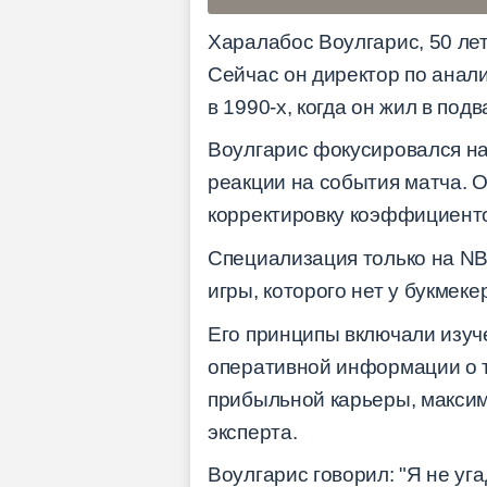
Харалабос Воулгарис, 50 лет
Сейчас он директор по анали
в 1990-х, когда он жил в под
Воулгарис фокусировался на 
реакции на события матча. О
корректировку коэффициент
Специализация только на NB
игры, которого нет у букмеке
Его принципы включали изуче
оперативной информации о т
прибыльной карьеры, максим
эксперта.
Воулгарис говорил: "Я не уг