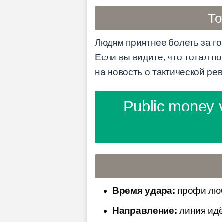
То
Людям приятнее болеть за го
Если вы видите, что тотал по
на новость о тактической ре
Public money
Время удара:
профи люб
Направление:
линия идё