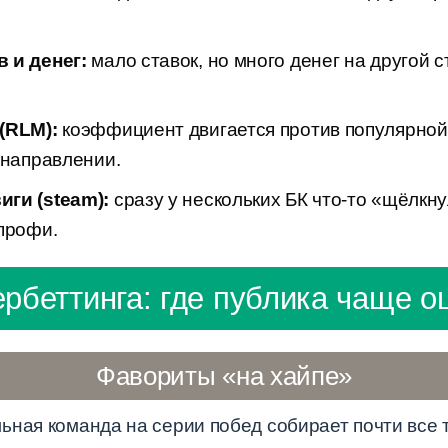
 и денег:
мало ставок, но много денег на другой 
(RLM):
коэффициент двигается против популярно
 направлении.
ги (steam):
сразу у нескольких БК что-то «щёлкн
профи.
рбеттинга: где публика чаще 
Фавориты «на хайпе»
ная команда на серии побед собирает почти все т