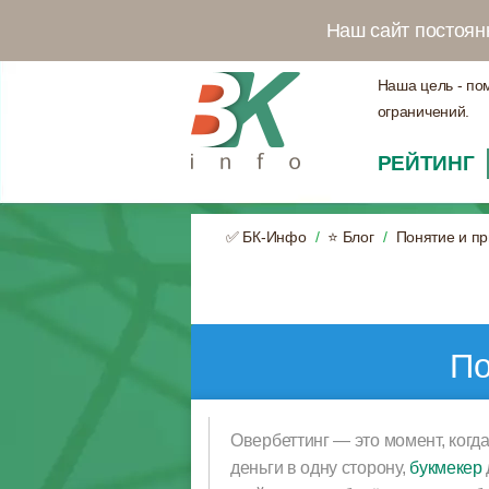
Наш сайт постоян
Наша цель - по
ограничений.
РЕЙТИНГ
✅ БК-Инфо
⭐ Блог
Понятие и п
По
Овербеттинг — это момент, когд
деньги в одну сторону,
букмекер