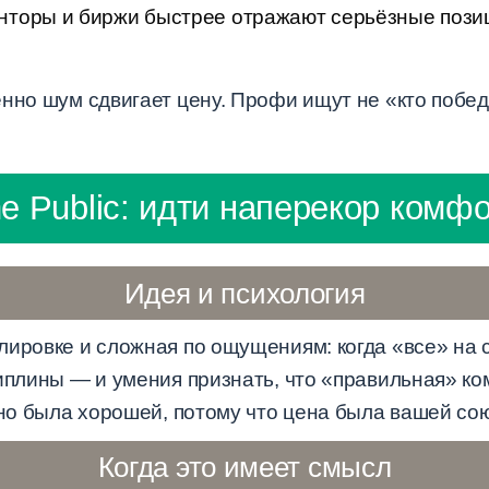
нторы и биржи быстрее отражают серьёзные пози
нно шум сдвигает цену. Профи ищут не «кто побед
he Public: идти наперекор комф
Идея и психология
ировке и сложная по ощущениям: когда «все» на с
иплины — и умения признать, что «правильная» ко
вно была хорошей, потому что цена была вашей со
Когда это имеет смысл