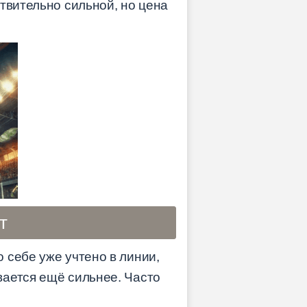
твительно сильной, но цена
т
 себе уже учтено в линии,
вается ещё сильнее. Часто