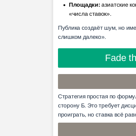
Площадки:
азиатские ко
«числа ставок».
Публика создаёт шум, но име
слишком далеко».
Fade t
Стратегия простая по формул
сторону Б. Это требует дисц
проиграть, но ставка всё ра