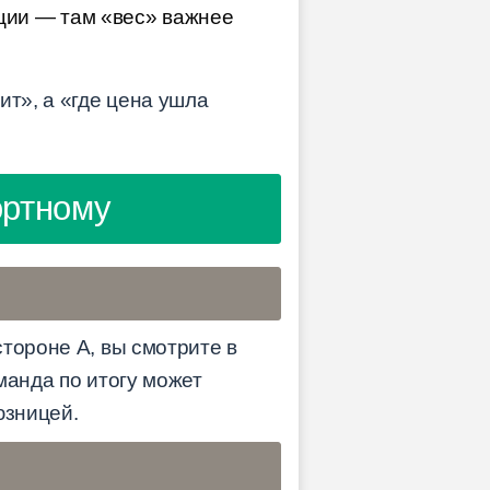
ции — там «вес» важнее
ит», а «где цена ушла
ортному
тороне А, вы смотрите в
манда по итогу может
юзницей.