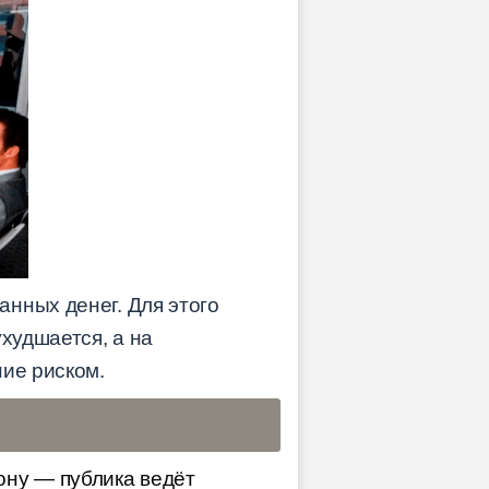
нных денег. Для этого
худшается, а на
ние риском.
ону — публика ведёт