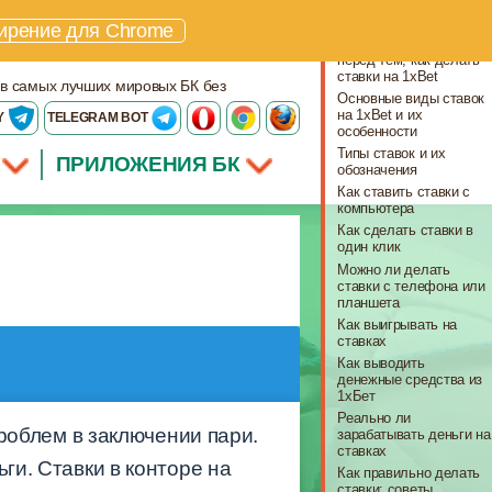
Что важно знать
ирение для Chrome
Подготовительный этап
перед тем, как делать
ставки на 1xBet
 в самых лучших мировых БК без
Основные виды ставок
на 1xBet и их
Y
TELEGRAM BOT
особенности
Типы ставок и их
ПРИЛОЖЕНИЯ БК
обозначения
Как ставить ставки с
компьютера
Как сделать ставки в
один клик
Можно ли делать
ставки с телефона или
планшета
Как выигрывать на
ставках
Как выводить
денежные средства из
1хБет
Реально ли
проблем в заключении пари.
зарабатывать деньги на
ставках
ги. Ставки в конторе на
Как правильно делать
ставки: советы