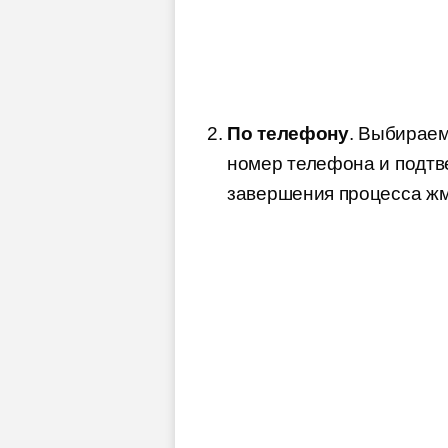
По телефону
. Выбираем
номер телефона и подтве
завершения процесса жм