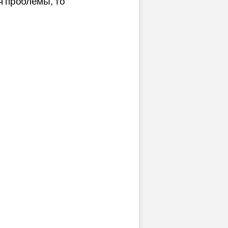
я проблемы, то