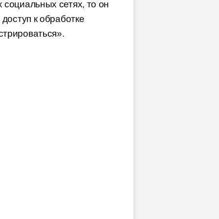
х социальных сетях, то он
 доступ к обработке
стрироваться».