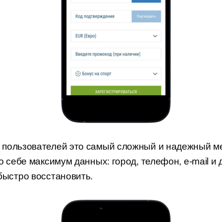
я пользователей это самый сложный и надежный м
о себе максимум данных: город, телефон, e-mail и 
быстро восстановить.