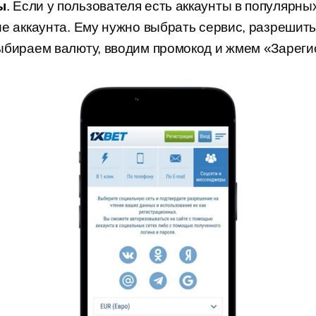
ы
. Если у пользователя есть аккаунты в популярны
е аккаунта. Ему нужно выбрать сервис, разрешить
ыбираем валюту, вводим промокод и жмем «Зареги