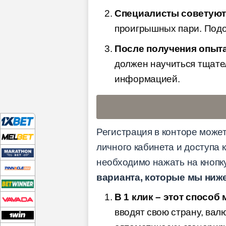
Специалисты советуют
проигрышных пари. Подоб
После получения опыта
должен научиться тщате
информацией.
Регистрация в конторе може
личного кабинета и доступа 
необходимо нажать на кнопк
варианта, которые мы ниж
В 1 клик – этот способ
вводят свою страну, вал