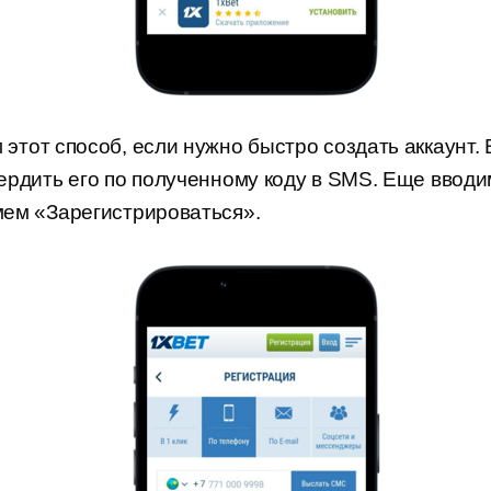
 этот способ, если нужно быстро создать аккаунт. 
рдить его по полученному коду в SMS. Еще вводи
ем «Зарегистрироваться».