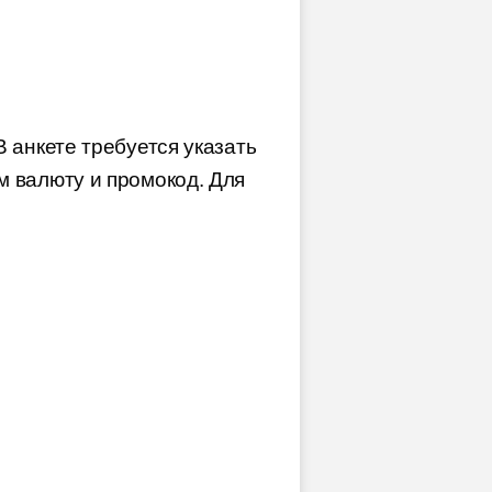
В анкете требуется указать
м валюту и промокод. Для