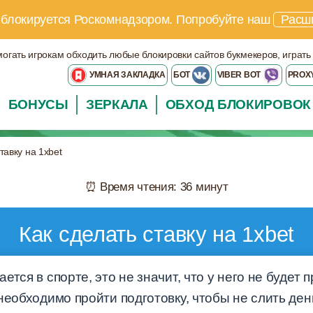
 блокируется Роскомнадзором.
Попробуйте наш
Расш
могать игрокам обходить любые блокировки сайтов букмекеров, играть
УМНАЯ ЗАКЛАДКА
БОТ
VIBER BOT
PROX
БОНУСЫ
ЗЕРКАЛА
ОБХОД БЛОКИРОВОК
тавку на 1xbet
⏰ Время чтения: 36 минут
Как сделать ставку на 1xbet
тся в спорте, это не значит, что у него не будет 
необходимо пройти подготовку, чтобы не слить день