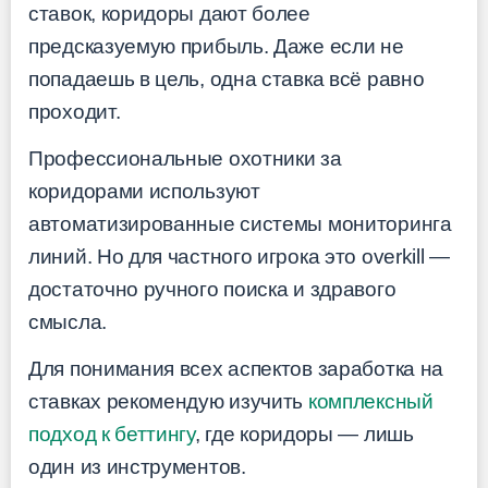
ставок, коридоры дают более
предсказуемую прибыль. Даже если не
попадаешь в цель, одна ставка всё равно
проходит.
Профессиональные охотники за
коридорами используют
автоматизированные системы мониторинга
линий. Но для частного игрока это оverkill —
достаточно ручного поиска и здравого
смысла.
Для понимания всех аспектов заработка на
ставках рекомендую изучить
комплексный
подход к беттингу
, где коридоры — лишь
один из инструментов.