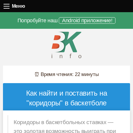
Меню
Меню
Попробуйте наш
Android приложение!
⏰ Время чтения: 22 минуты
Как найти и поставить на
"коридоры" в баскетболе
Коридоры в баскетбольных ставках —
это золотая возможность выиграть при