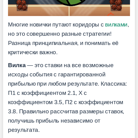
Многие новички путают коридоры с
вилками
,
но это совершенно разные стратегии!
Разница принципиальная, и понимать её
критически важно.
Вилка
— это ставки на все возможные
исходы события с гарантированной
прибылью при любом результате. Классика:
П1 с коэффициентом 2.1, Х с
коэффициентом 3.5, П2 с коэффициентом
3.8. Правильно рассчитав размеры ставок,
получишь прибыль независимо от
результата.