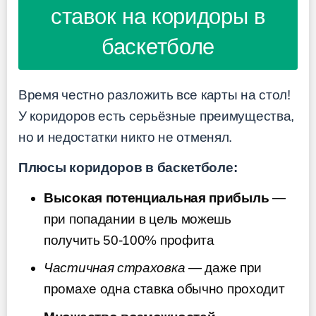
ставок на коридоры в
баскетболе
Время честно разложить все карты на стол!
У коридоров есть серьёзные преимущества,
но и недостатки никто не отменял.
Плюсы коридоров в баскетболе:
Высокая потенциальная прибыль
—
при попадании в цель можешь
получить 50-100% профита
Частичная страховка
— даже при
промахе одна ставка обычно проходит