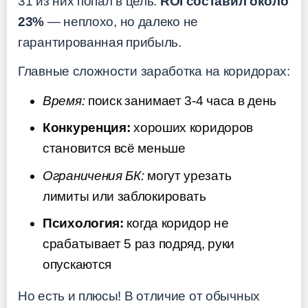
31 из них попал в цель.
ROI составил около
23%
— неплохо, но далеко не
гарантированная прибыль.
Главные сложности заработка на коридорах:
Время:
поиск занимает 3-4 часа в день
Конкуренция:
хороших коридоров
становится всё меньше
Ограничения БК:
могут урезать
лимиты или заблокировать
Психология:
когда коридор не
срабатывает 5 раз подряд, руки
опускаются
Но есть и плюсы! В отличие от обычных