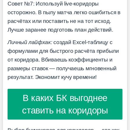
Совет №7: Используй live-коридоры
осторожно. В пылу матча легко ошибиться в
расчётах или поставить не на тот исход.
Лучше заранее подготовь план действий.
Личный лайфхак:
создай Excel-таблицу с
формулами для быстрого расчёта прибыли
от коридора. Вбиваешь коэффициенты и
размеры ставок — получаешь мгновенный
результат. Экономит кучу времени!
В каких БК выгоднее
ставить на коридоры