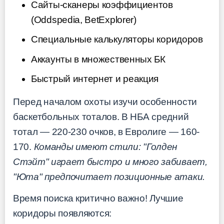
Сайты-сканеры коэффициентов
(Oddspedia, BetExplorer)
Специальные калькуляторы коридоров
Аккаунты в множественных БК
Быстрый интернет и реакция
Перед началом охоты изучи особенности
баскетбольных тоталов. В НБА средний
тотал — 220-230 очков, в Евролиге — 160-
170.
Команды имеют стили: "Голден
Стэйт" играет быстро и много забивает,
"Юта" предпочитает позиционные атаки.
Время поиска критично важно! Лучшие
коридоры появляются: