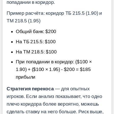
попадании в коридор.
Пример расчёта: коридор ТБ 215.5 (1.90) и
ТМ 218.5 (1.95)
Общий банк: $200
На ТБ 215.5: $100
На ТМ 218.5: $100
При попадании в коридор: ($100 ×
1.90) + ($100 × 1.95) - $200 = $185
прибыли
Стратегия перекоса
— для опытных
игроков. Если анализ показывает, что одно
плечо коридора более вероятно, можешь
сделать ставку на него больше. Риск выше,