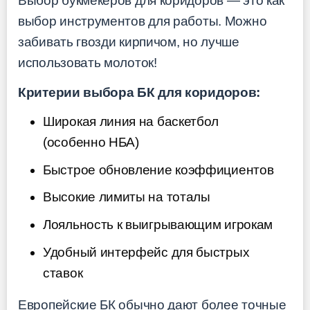
Выбор букмекеров для коридоров — это как
выбор инструментов для работы. Можно
забивать гвозди кирпичом, но лучше
использовать молоток!
Критерии выбора БК для коридоров:
Широкая линия на баскетбол
(особенно НБА)
Быстрое обновление коэффициентов
Высокие лимиты на тоталы
Лояльность к выигрывающим игрокам
Удобный интерфейс для быстрых
ставок
Европейские БК обычно дают более точные