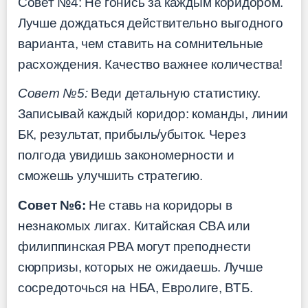
Совет №4: Не гонись за каждым коридором.
Лучше дождаться действительно выгодного
варианта, чем ставить на сомнительные
расхождения. Качество важнее количества!
Совет №5:
Веди детальную статистику.
Записывай каждый коридор: команды, линии
БК, результат, прибыль/убыток. Через
полгода увидишь закономерности и
сможешь улучшить стратегию.
Совет №6:
Не ставь на коридоры в
незнакомых лигах. Китайская CBA или
филиппинская PBA могут преподнести
сюрпризы, которых не ожидаешь. Лучше
сосредоточься на НБА, Евролиге, ВТБ.