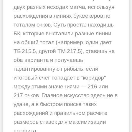
двух разных исходах матча, используя
расхождения в линиях букмекеров по
тоталам очков. Суть проста: находишь
БК, которые выставили разные линии
на общий тотал (например, один дает
ТБ 215.5, другой ТМ 217.5), ставишь на
оба варианта и получаешь
гарантированную прибыль, если
итоговый счет попадает в "коридор"
между этими значениями — 216 или
217 очков. Главное искусство здесь не в
удаче, а в быстром поиске таких
расхождений и правильном расчете
размеров ставок для максимизации
профита.