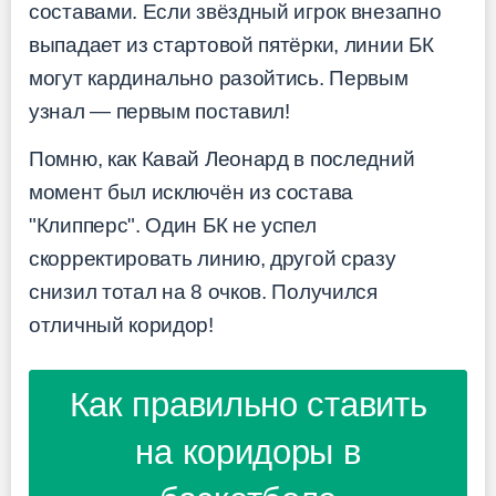
составами. Если звёздный игрок внезапно
выпадает из стартовой пятёрки, линии БК
могут кардинально разойтись. Первым
узнал — первым поставил!
Помню, как Кавай Леонард в последний
момент был исключён из состава
"Клипперс". Один БК не успел
скорректировать линию, другой сразу
снизил тотал на 8 очков. Получился
отличный коридор!
Как правильно ставить
на коридоры в