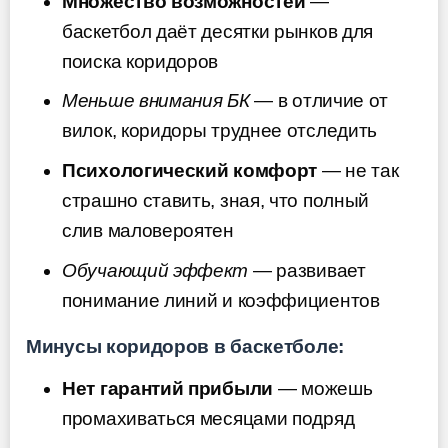
Множество возможностей
—
баскетбол даёт десятки рынков для
поиска коридоров
Меньше внимания БК
— в отличие от
вилок, коридоры труднее отследить
Психологический комфорт
— не так
страшно ставить, зная, что полный
слив маловероятен
Обучающий эффект
— развивает
понимание линий и коэффициентов
Минусы коридоров в баскетболе:
Нет гарантий прибыли
— можешь
промахиваться месяцами подряд