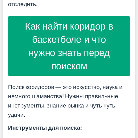
отследить.
Как найти коридор в
баскетболе и что
нужно знать перед
поиском
Поиск коридоров — это искусство, наука и
немного шаманства! Нужны правильные
инструменты, знание рынка и чуть-чуть
удачи.
Инструменты для поиска: