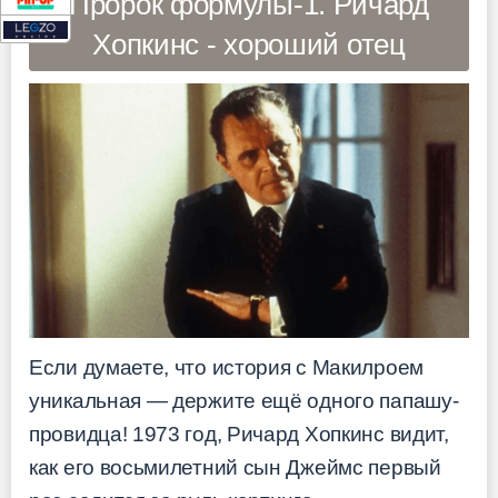
Пророк формулы-1. Ричард
Хопкинс - хороший отец
Если думаете, что история с Макилроем
уникальная — держите ещё одного папашу-
провидца! 1973 год, Ричард Хопкинс видит,
как его восьмилетний сын Джеймс первый