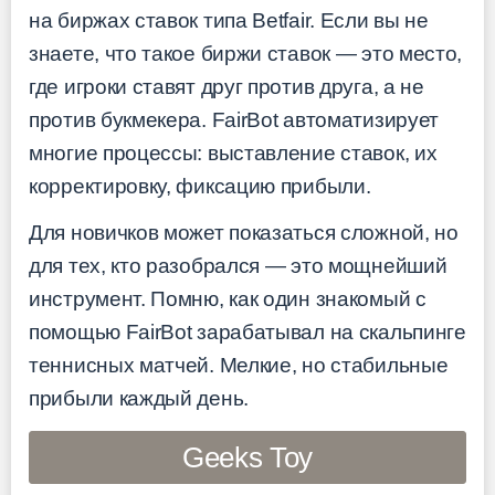
на биржах ставок типа Betfair. Если вы не
знаете, что такое биржи ставок — это место,
где игроки ставят друг против друга, а не
против букмекера. FairBot автоматизирует
многие процессы: выставление ставок, их
корректировку, фиксацию прибыли.
Для новичков может показаться сложной, но
для тех, кто разобрался — это мощнейший
инструмент. Помню, как один знакомый с
помощью FairBot зарабатывал на скальпинге
теннисных матчей. Мелкие, но стабильные
прибыли каждый день.
Geeks Toy