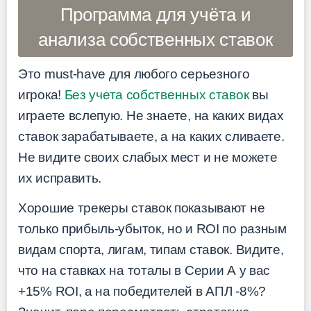
Программа для учёта и
анализа собственных ставок
Это must-have для любого серьезного
игрока!
Без учета собственных ставок
вы
играете вслепую. Не знаете, на каких видах
ставок зарабатываете, а на каких сливаете.
Не видите своих слабых мест и не можете
их исправить.
Хорошие трекеры ставок показывают не
только прибыль-убыток, но и ROI по разным
видам спорта, лигам, типам ставок. Видите,
что на ставках на тоталы в Серии А у вас
+15% ROI, а на победителей в АПЛ -8%?