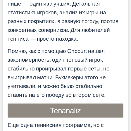
нише — один из лучших. Детальная
статистика игроков, анализ их игры на
разных покрытиях, в разную погоду, против
конкретных соперников. Для любителей
тенниса — просто находка.
Помню, как с помощью Oncourt нашел
закономерность: один топовый игрок
стабильно проигрывал первые сеты, но
выигрывал матчи. Букмекеры этого не
учитывали, и можно было стабильно
ставить на его победу во втором сете.
Tenanaliz
Еще одна теннисная программа, но с