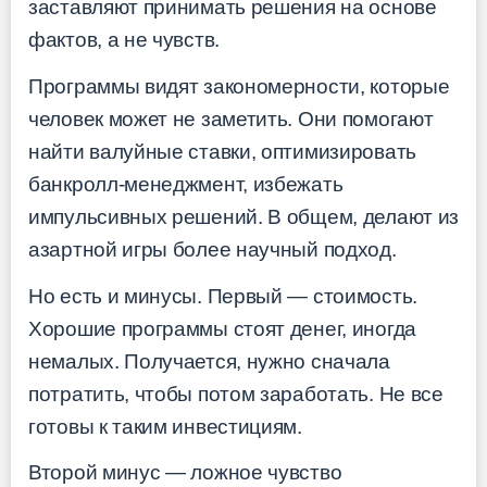
заставляют принимать решения на основе
фактов, а не чувств.
Программы видят закономерности, которые
человек может не заметить. Они помогают
найти валуйные ставки, оптимизировать
банкролл-менеджмент, избежать
импульсивных решений. В общем, делают из
азартной игры более научный подход.
Но есть и минусы. Первый — стоимость.
Хорошие программы стоят денег, иногда
немалых. Получается, нужно сначала
потратить, чтобы потом заработать. Не все
готовы к таким инвестициям.
Второй минус — ложное чувство