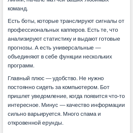
команд.
Есть боты, которые транслируют сигналы от
профессиональных капперов. Есть те, что
анализируют статистику и выдают готовые
прогнозы. А есть универсальные —
объединяют в себе функции нескольких
программ.
Главный плюс — удобство. Не нужно
постоянно сидеть за компьютером. Бот
пришлет уведомление, когда появится что-то
интересное. Минус — качество информации
сильно варьируется. Много спама и
откровенной ерунды.