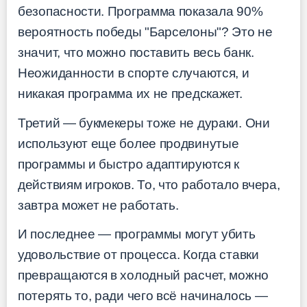
безопасности. Программа показала 90%
вероятность победы "Барселоны"? Это не
значит, что можно поставить весь банк.
Неожиданности в спорте случаются, и
никакая программа их не предскажет.
Третий — букмекеры тоже не дураки. Они
используют еще более продвинутые
программы и быстро адаптируются к
действиям игроков. То, что работало вчера,
завтра может не работать.
И последнее — программы могут убить
удовольствие от процесса. Когда ставки
превращаются в холодный расчет, можно
потерять то, ради чего всё начиналось —