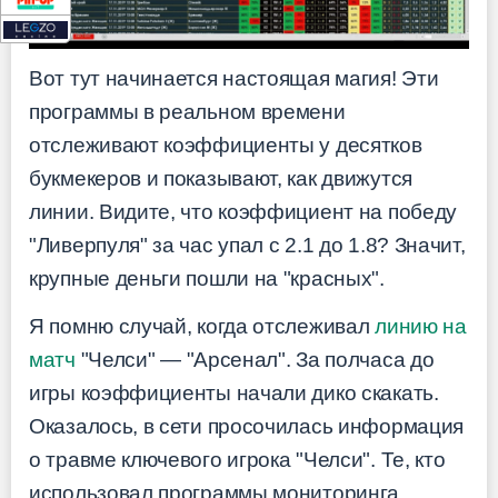
Вот тут начинается настоящая магия! Эти
программы в реальном времени
отслеживают коэффициенты у десятков
букмекеров и показывают, как движутся
линии. Видите, что коэффициент на победу
"Ливерпуля" за час упал с 2.1 до 1.8? Значит,
крупные деньги пошли на "красных".
Я помню случай, когда отслеживал
линию на
матч
"Челси" — "Арсенал". За полчаса до
игры коэффициенты начали дико скакать.
Оказалось, в сети просочилась информация
о травме ключевого игрока "Челси". Те, кто
использовал программы мониторинга,