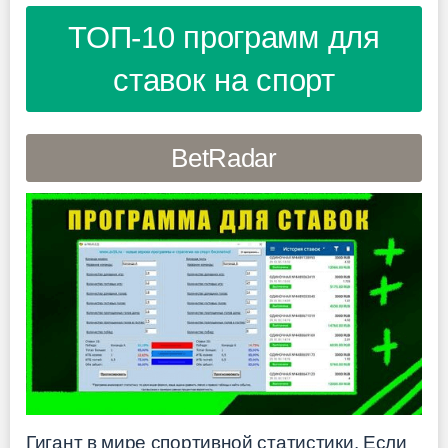
ТОП-10 программ для
ставок на спорт
BetRadar
Гигант в мире спортивной статистики. Если