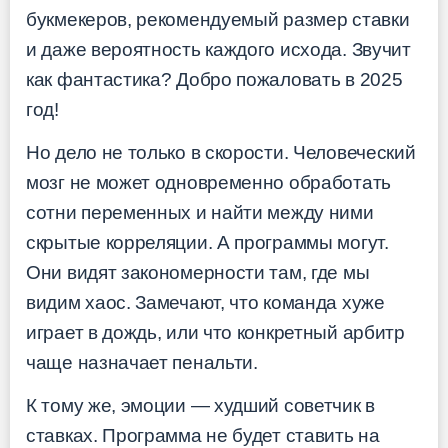
букмекеров, рекомендуемый размер ставки
и даже вероятность каждого исхода. Звучит
как фантастика? Добро пожаловать в 2025
год!
Но дело не только в скорости. Человеческий
мозг не может одновременно обработать
сотни переменных и найти между ними
скрытые корреляции. А программы могут.
Они видят закономерности там, где мы
видим хаос. Замечают, что команда хуже
играет в дождь, или что конкретный арбитр
чаще назначает пенальти.
К тому же, эмоции — худший советчик в
ставках. Программа не будет ставить на