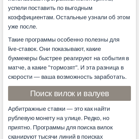
успели поставить по выгодным
коэффициентам. Остальные узнали об этом
уже после.
Такие программы особенно полезны для
live-ставок. Они показывают, какие
букмекеры быстрее реагируют на события в
матче, а какие "тормозят". И эта разница в
скорости — ваша возможность заработать.
Поиск вилок и валуев
Арбитражные ставки — это как найти
рублевую монету на улице. Редко, но
приятно. Программы для поиска вилок
сканируют тысячи линий в поисках