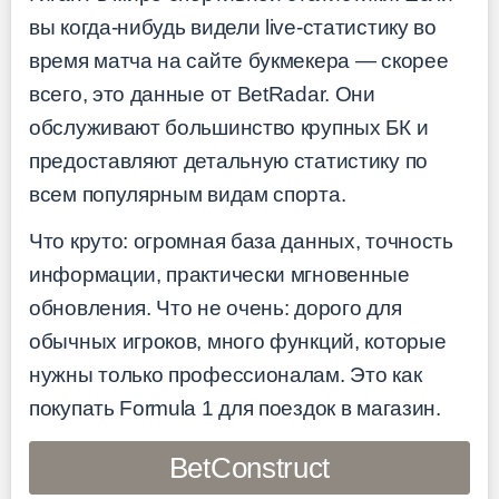
вы когда-нибудь видели live-статистику во
время матча на сайте букмекера — скорее
всего, это данные от BetRadar. Они
обслуживают большинство крупных БК и
предоставляют детальную статистику по
всем популярным видам спорта.
Что круто: огромная база данных, точность
информации, практически мгновенные
обновления. Что не очень: дорого для
обычных игроков, много функций, которые
нужны только профессионалам. Это как
покупать Formula 1 для поездок в магазин.
BetConstruct