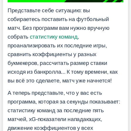
Представьте себе ситуацию: вы
собираетесь поставить на футбольный
матч. Без программ вам нужно вручную
собрать
статистику команд
,
проанализировать их последние игры,
сравнить коэффициенты у разных
букмекеров, рассчитать размер ставки
исходя из банкролла... К тому времени, как
вы всё это сделаете, матч уже начнется!
А теперь представьте, что у вас есть
программа, которая за секунды показывает:
статистику команд за последние пять
матчей, xG-показатели нападающих,
движение коэффициентов у всех