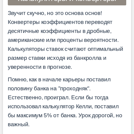
Звучит скучно, но это основа основ!
Конвертеры коэффициентов переводят
десятичные коэффициенты в дробные,
американские или проценты вероятности.
Калькуляторы ставок считают оптимальный
размер ставки исходя из банкролла и
уверенности в прогнозе.
Помню, как в начале карьеры поставил
половину банка на "проходняк".
Естественно, проиграл. Если бы тогда
использовал калькулятор Келли, поставил
бы максимум 5% от банка. Урок дорогой, но
важный.