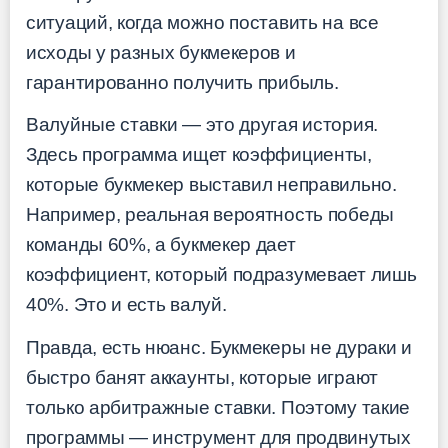
ситуаций, когда можно поставить на все
исходы у разных букмекеров и
гарантированно получить прибыль.
Валуйные ставки — это другая история.
Здесь программа ищет коэффициенты,
которые букмекер выставил неправильно.
Например, реальная вероятность победы
команды 60%, а букмекер дает
коэффициент, который подразумевает лишь
40%. Это и есть валуй.
Правда, есть нюанс. Букмекеры не дураки и
быстро банят аккаунты, которые играют
только арбитражные ставки. Поэтому такие
программы — инструмент для продвинутых