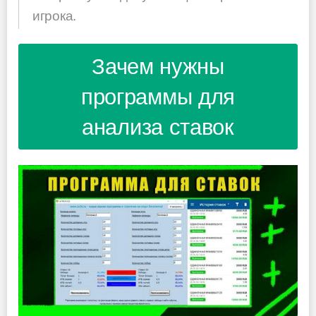
игрока.
Зачем нужны
программы для
анализа ставок