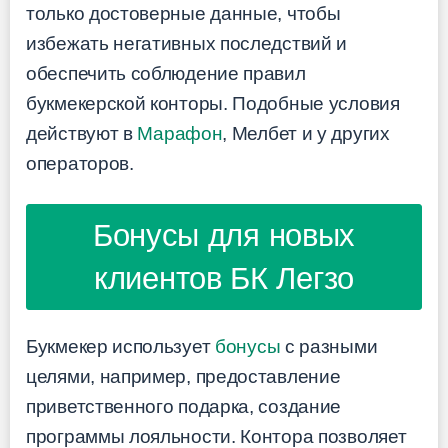
только достоверные данные, чтобы
избежать негативных последствий и
обеспечить соблюдение правил
букмекерской конторы. Подобные условия
действуют в
Марафон
, Мелбет и у других
операторов.
Бонусы для новых
клиентов БК Легзо
Букмекер использует
бонусы
с разными
целями, например, предоставление
приветственного подарка, создание
программы лояльности. Контора позволяет