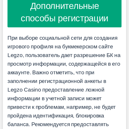
Дополнительные
способы регистрации
При выборе социальной сети для создания
игрового профиля на букмекерском сайте
Legzo, пользователь дает разрешение БК на
просмотр информации, содержащейся в его
аккаунте. Важно отметить, что при
заполнении регистрационной анкеты в
Legzo Casino предоставление ложной
информации в учетной записи может
привести к проблемам, например, не будет
пройдена идентификация, блокировка
баланса. Рекомендуется предоставлять