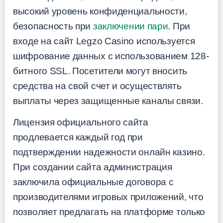
высокий уровень конфиденциальности,
безопасность при
заключении пари
. При
входе на сайт Legzo Casino используется
шифрование данных с использованием 128-
битного SSL. Посетители могут вносить
средства на свой счет и осуществлять
выплаты через защищенные каналы связи.
Лицензия официального сайта
продлевается каждый год при
подтверждении надежности онлайн казино.
При создании сайта администрация
заключила официальные договора с
производителями игровых приложений, что
позволяет предлагать на платформе только