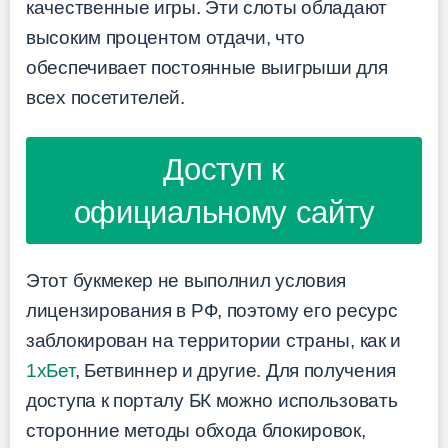
качественные игры. Эти слоты обладают
высоким процентом отдачи, что
обеспечивает постоянные выигрыши для
всех посетителей.
Доступ к
официальному сайту
Этот букмекер не выполнил условия
лицензирования в РФ, поэтому его ресурс
заблокирован на территории страны, как и
1хБет
, Бетвиннер и другие. Для получения
доступа к порталу БК можно использовать
сторонние методы обхода блокировок,