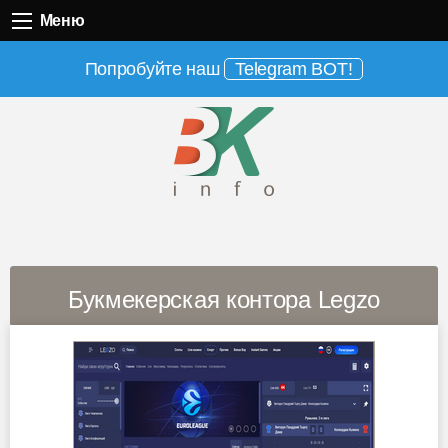
Меню
Меню
Попробуйте наш
Telegram BOT!
Букмекерская контора Legzo