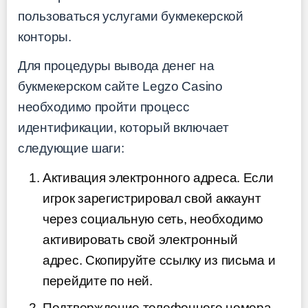
пользоваться услугами букмекерской
конторы.
Для процедуры вывода денег на
букмекерском сайте Legzo Casino
необходимо пройти процесс
идентификации, который включает
следующие шаги:
Активация электронного адреса. Если
игрок зарегистрировал свой аккаунт
через социальную сеть, необходимо
активировать свой электронный
адрес. Скопируйте ссылку из письма и
перейдите по ней.
Подтверждение телефонного номера.