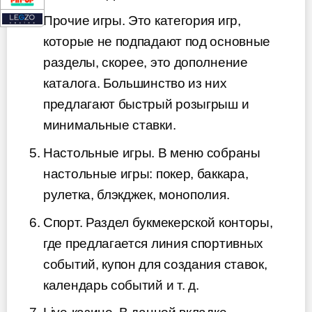
Прочие игры. Это категория игр,
которые не подпадают под основные
разделы, скорее, это дополнение
каталога. Большинство из них
предлагают быстрый розыгрыш и
минимальные ставки.
Настольные игры. В меню собраны
настольные игры: покер, баккара,
рулетка, блэкджек, монополия.
Спорт. Раздел букмекерской конторы,
где предлагается линия спортивных
событий, купон для создания ставок,
календарь событий и т. д.