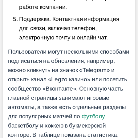
работе компании.
Поддержка. Контактная информация
для связи, включая телефон,
электронную почту и онлайн чат.
Пользователи могут несколькими способами
подписаться на обновления, например,
можно кликнуть на значок «Telegram» и
открыть канал «Legzo казино» или посетить
сообщество «Вконтакте». Основную часть
главной страницы занимают игровые
автоматы, а также есть отдельные разделы
для популярных матчей по
футболу
,
баскетболу и хоккею в букмекерской
конторе. В таблице показана статистика,