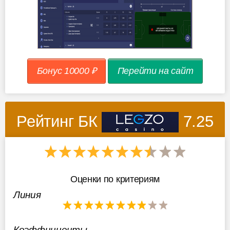
Бонус 10000 ₽
Перейти на сайт
Рейтинг БК
7.25
Оценки по критериям
Линия
Коэффициенты