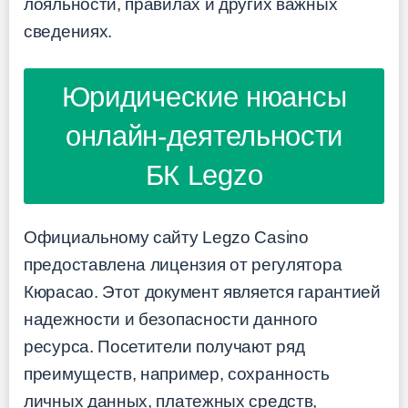
лояльности, правилах и других важных
сведениях.
Юридические нюансы
онлайн-деятельности
БК Legzo
Официальному сайту Legzo Casino
предоставлена лицензия от регулятора
Кюрасао. Этот документ является гарантией
надежности и безопасности данного
ресурса. Посетители получают ряд
преимуществ, например, сохранность
личных данных, платежных средств,