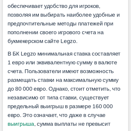
обеспечивает удобство для игроков,
позволяя им выбирать наиболее удобные и
предпочтительные методы платежей при
пополнении своего игрового счета на
букмекерском сайте Legzo.
В БК Legzo минимальная ставка составляет
1 евро или эквивалентную сумму в валюте
счета. Пользователи имеют возможность
размещать ставки на максимальную сумму
до 80 000 евро. Однако, стоит отметить, что
независимо от типа ставки, существует
предельный выигрыш в размере 160 000
евро. Это означает, что даже в случае
выигрыша
, сумма выплаты не превысит