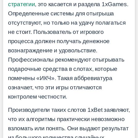
стратегии
, это касается и раздела 1xGames.
Определенные системы для отыгрыша
отсутствуют, но только на удачу полагаться
не стоит. Пользователь от игрового
процесса должен получать денежное
вознаграждение и удовольствие.
Профессионалы рекомендуют отыгрывать
подарочные средства в слотах, которые
помечены «ИКЧ». Такая аббревиатура
означает, что эти игры отличаются
контролем честности.
Производители таких слотов 1xBet заявляют,
что их алгоритмы практически невозможно
взломать или понять. Они выдают результат
из большого количества случайных