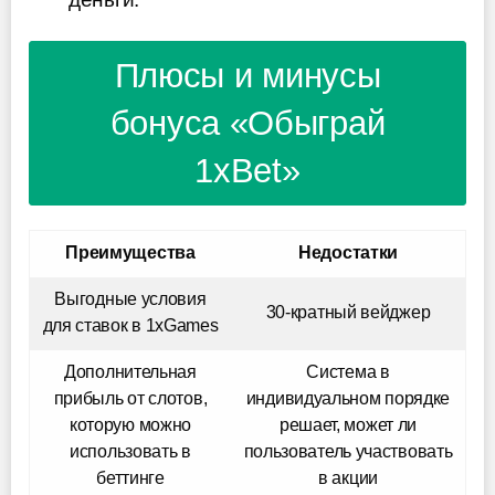
Плюсы и минусы
бонуса «Обыграй
1xBet»
Преимущества
Недостатки
Выгодные условия
30-кратный вейджер
для ставок в 1xGames
Дополнительная
Система в
прибыль от слотов,
индивидуальном порядке
которую можно
решает, может ли
использовать в
пользователь участвовать
беттинге
в акции