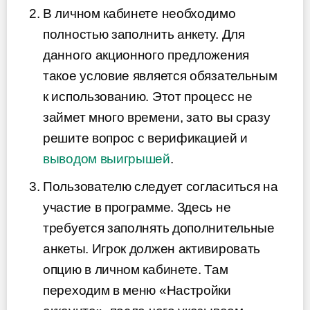
В личном кабинете необходимо
полностью заполнить анкету. Для
данного акционного предложения
такое условие является обязательным
к использованию. Этот процесс не
займет много времени, зато вы сразу
решите вопрос с верификацией и
выводом выигрышей
.
Пользователю следует согласиться на
участие в программе. Здесь не
требуется заполнять дополнительные
анкеты. Игрок должен активировать
опцию в личном кабинете. Там
переходим в меню «Настройки