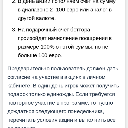
В день акции пополняем счет на сумму
в диапазоне 2–100 евро или аналог в
другой валюте.
На подарочный счет беттора
произойдет начисление поощрения в
размере 100% от этой суммы, но не
больше 100 евро.
Предварительно пользователь должен дать
согласие на участие в акциях в личном
кабинете. В один день игрок может получить
подарок только единожды. Если требуется
повторное участие в программе, то нужно
дождаться следующего понедельника,
перечитать условия акции и выполнить все