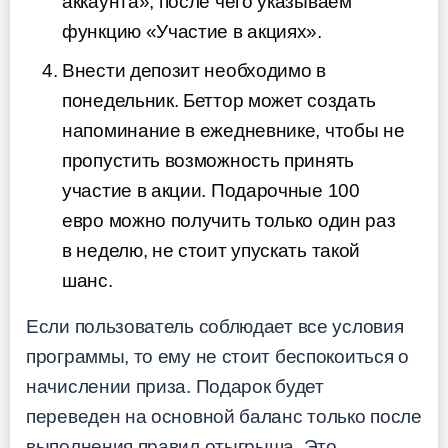
аккаунта», после чего указываем
функцию «Участие в акциях».
Внести депозит необходимо в
понедельник. Беттор может создать
напоминание в ежедневнике, чтобы не
пропустить возможность принять
участие в акции. Подарочные 100
евро можно получить только один раз
в неделю, не стоит упускать такой
шанс.
Если пользователь соблюдает все условия
программы, то ему не стоит беспокоиться о
начислении приза. Подарок будет
переведен на основной баланс только после
выполнения правил отыгрыша. Это