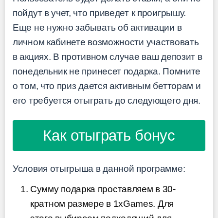
пойдут в учет, что приведет к проигрышу.
Еще не нужно забывать об активации в
личном кабинете возможности участвовать
в акциях. В противном случае ваш депозит в
понедельник не принесет подарка. Помните
о том, что приз дается активным бетторам и
его требуется отыграть до следующего дня.
Как отыграть бонус
Условия отыгрыша в данной программе:
Сумму подарка проставляем в 30-
кратном размере в 1xGames. Для