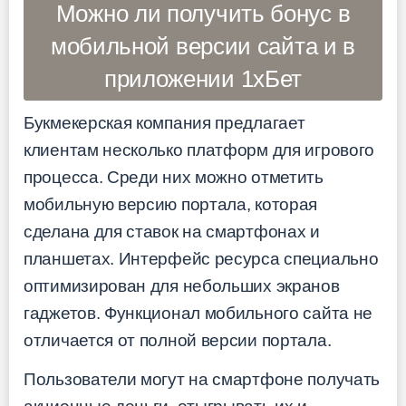
Можно ли получить бонус в
мобильной версии сайта и в
приложении 1хБет
Букмекерская компания предлагает
клиентам несколько платформ для игрового
процесса. Среди них можно отметить
мобильную версию портала, которая
сделана для ставок на смартфонах и
планшетах. Интерфейс ресурса специально
оптимизирован для небольших экранов
гаджетов. Функционал мобильного сайта не
отличается от полной версии портала.
Пользователи могут на смартфоне получать