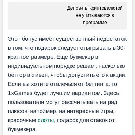
Депозиты криптовалютой
не учитываются в
программе
Этот бонус имеет существенный недостаток
в том, что подарок следует отыгрывать в 30-
кратном размере. Еще букмекер в
индивидуальном порядке решает, насколько
беттор активен, чтобы допустить его к акции.
Если вы хотите отвлечься от беттинга, то
1xGames будет лучшим вариантом. Здесь
пользователи могут рассчитывать на ряд
плюсов, например, на интересные игры,
красочные
слоты
, подарок для ставок от
букмекера.