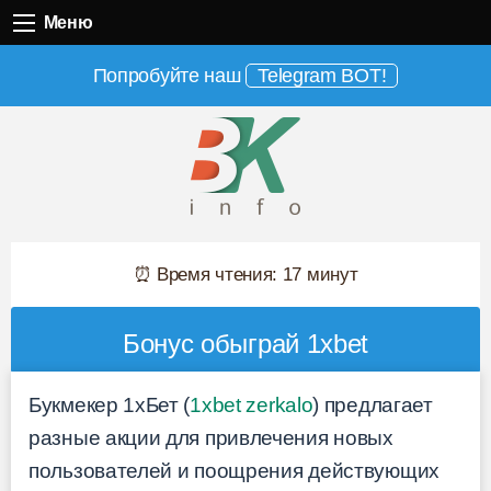
Меню
Меню
Попробуйте наш
Telegram BOT!
⏰ Время чтения: 17 минут
Бонус обыграй 1xbet
Букмекер 1хБет (
1xbet zerkalo
) предлагает
разные акции для привлечения новых
пользователей и поощрения действующих