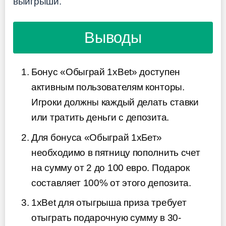
выигрыши.
Выводы
Бонус «Обыграй 1xBet» доступен
активным пользователям конторы.
Игроки должны каждый делать ставки
или тратить деньги с депозита.
Для бонуса «Обыграй 1хБет»
необходимо в пятницу пополнить счет
на сумму от 2 до 100 евро. Подарок
составляет 100% от этого депозита.
1xBet для отыгрыша приза требует
отыграть подарочную сумму в 30-