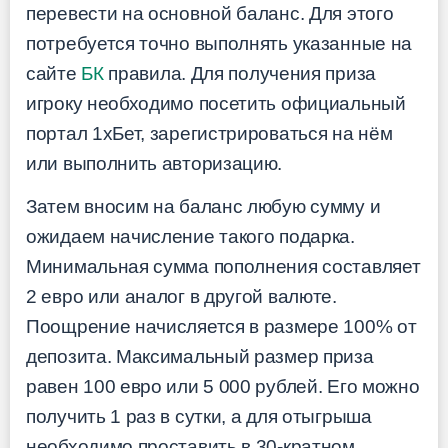
перевести на основной баланс. Для этого
потребуется точно выполнять указанные на
сайте
БК
правила. Для получения приза
игроку необходимо посетить официальный
портал 1хБет, зарегистрироваться на нём
или выполнить авторизацию.
Затем вносим на баланс любую сумму и
ожидаем начисление такого подарка.
Минимальная сумма пополнения составляет
2 евро или аналог в другой валюте.
Поощрение начисляется в размере 100% от
депозита. Максимальный размер приза
равен 100 евро или 5 000 рублей. Его можно
получить 1 раз в сутки, а для отыгрыша
необходимо проставить в 30-кратном