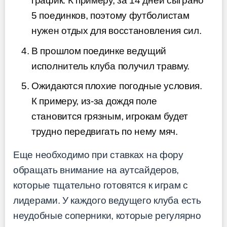
график. К примеру, за 14 дней сыграно
5 поединков, поэтому футболистам
нужен отдых для восстановления сил.
В прошлом поединке ведущий
исполнитель клуба получил травму.
Ожидаются плохие погодные условия.
К примеру, из-за дождя поле
становится грязным, игрокам будет
трудно передвигать по нему мяч.
Еще необходимо при ставках на фору
обращать внимание на аутсайдеров,
которые тщательно готовятся к играм с
лидерами. У каждого ведущего клуба есть
неудобные соперники, которые регулярно