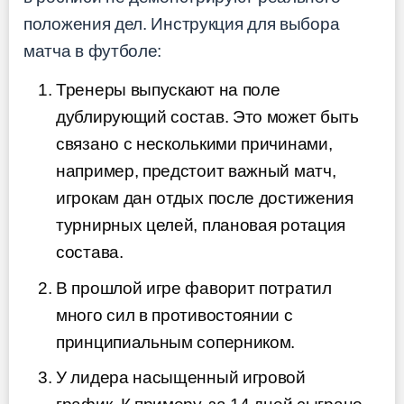
положения дел. Инструкция для выбора
матча в футболе:
Тренеры выпускают на поле
дублирующий состав. Это может быть
связано с несколькими причинами,
например, предстоит важный матч,
игрокам дан отдых после достижения
турнирных целей, плановая ротация
состава.
В прошлой игре фаворит потратил
много сил в противостоянии с
принципиальным соперником.
У лидера насыщенный игровой