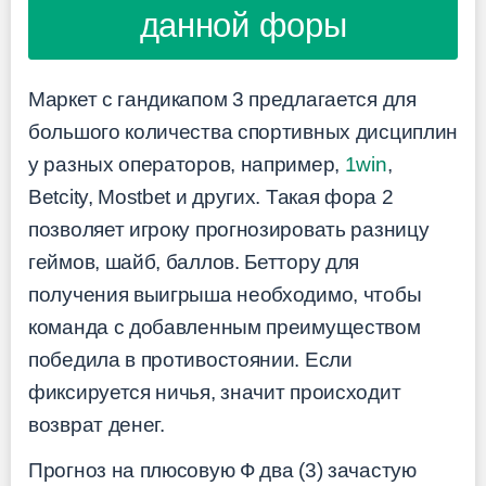
данной форы
Маркет с гандикапом 3 предлагается для
большого количества спортивных дисциплин
у разных операторов, например,
1win
,
Betcity, Mostbet и других. Такая фора 2
позволяет игроку прогнозировать разницу
геймов, шайб, баллов. Беттору для
получения выигрыша необходимо, чтобы
команда с добавленным преимуществом
победила в противостоянии. Если
фиксируется ничья, значит происходит
возврат денег.
Прогноз на плюсовую Ф два (3) зачастую