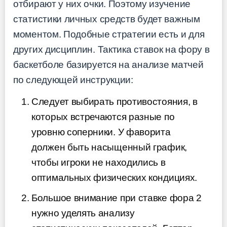
отбирают у них очки. Поэтому изучение
статистики личных средств будет важным
моментом. Подобные стратегии есть и для
других дисциплин. Тактика ставок на фору в
баскетболе базируется на анализе матчей
по следующей инструкции:
Следует выбирать противостояния, в
которых встречаются разные по
уровню соперники. У фаворита
должен быть насыщенный график,
чтобы игроки не находились в
оптимальных физических кондициях.
Большое внимание при ставке фора 2
нужно уделять анализу