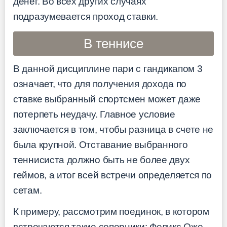
денег. Во всех других случаях
подразумевается проход ставки.
В теннисе
В данной дисциплине пари с гандикапом 3
означает, что для получения дохода по
ставке выбранный спортсмен может даже
потерпеть неудачу. Главное условие
заключается в том, чтобы разница в счете не
была крупной. Отставание выбранного
теннисиста должно быть не более двух
геймов, а итог всей встречи определяется по
сетам.
К примеру, рассмотрим поединок, в котором
встречаются такие соперники: Феликс Оже-