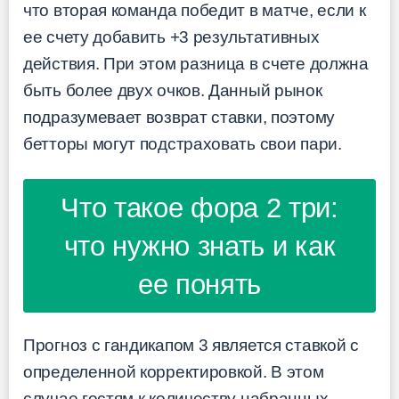
что вторая команда победит в матче, если к
ее счету добавить +3 результативных
действия. При этом разница в счете должна
быть более двух очков. Данный рынок
подразумевает возврат ставки, поэтому
бетторы могут подстраховать свои пари.
Что такое фора 2 три:
что нужно знать и как
ее понять
Прогноз с гандикапом 3 является ставкой с
определенной корректировкой. В этом
случае гостям к количеству набранных