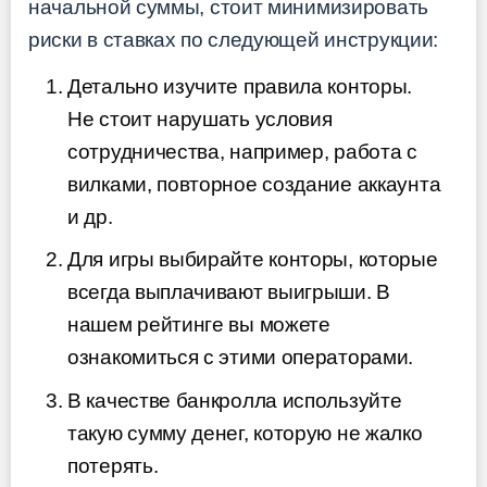
начальной суммы, стоит минимизировать
риски в ставках по следующей инструкции:
Детально изучите правила конторы.
Не стоит нарушать условия
сотрудничества, например, работа с
вилками, повторное создание аккаунта
и др.
Для игры выбирайте конторы, которые
всегда выплачивают выигрыши. В
нашем рейтинге вы можете
ознакомиться с этими операторами.
В качестве банкролла используйте
такую сумму денег, которую не жалко
потерять.