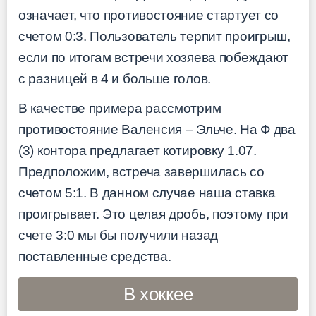
означает, что противостояние стартует со
счетом 0:3. Пользователь терпит проигрыш,
если по итогам встречи хозяева побеждают
с разницей в 4 и больше голов.
В качестве примера рассмотрим
противостояние Валенсия – Эльче. На Ф два
(3) контора предлагает котировку 1.07.
Предположим, встреча завершилась со
счетом 5:1. В данном случае наша ставка
проигрывает. Это целая дробь, поэтому при
счете 3:0 мы бы получили назад
поставленные средства.
В хоккее