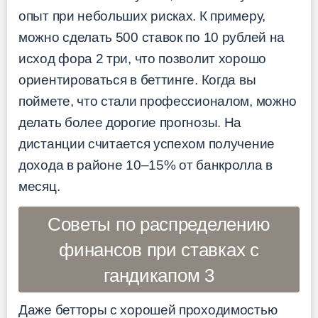
опыт при небольших рисках. К примеру,
можно сделать 500 ставок по 10 рублей на
исход фoра 2 три, что позволит хорошо
ориентироваться в беттинге. Когда вы
поймете, что стали профессионалом, можно
делать более дорогие прогнозы. На
дистанции считается успехом получение
дохода в районе 10–15% от банкролла в
месяц.
Советы по распределению
финансов при ставках с
гандикапом 3
Даже бетторы с хорошей проходимостью