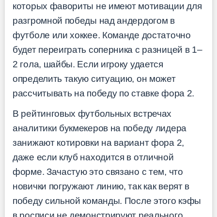
которых фавориты не имеют мотивации для
разгромной победы над андердогом в
футболе или хоккее. Команде достаточно
будет переиграть соперника с разницей в 1–
2 гола, шайбы. Если игроку удается
определить такую ситуацию, он может
рассчитывать на победу по ставке фора 2.
В рейтинговых футбольных встречах
аналитики букмекеров на победу лидера
занижают котировки на вариант фора 2,
даже если клуб находится в отличной
форме. Зачастую это связано с тем, что
новички погружают линию, так как верят в
победу сильной команды. После этого кэфы
в росписи не демонстрируют реального