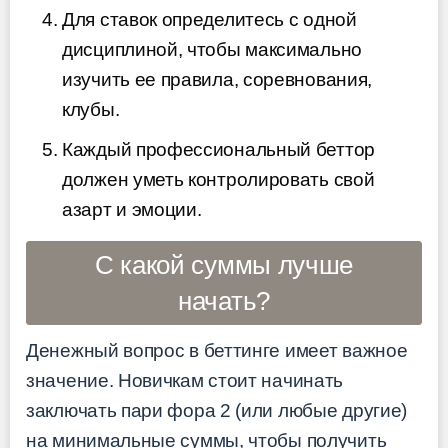
Для ставок определитесь с одной
дисциплиной, чтобы максимально
изучить ее правила, соревнования,
клубы.
Каждый профессиональный беттор
должен уметь контролировать свой
азарт и эмоции.
С какой суммы лучше
начать?
Денежный вопрос в беттинге имеет важное
значение. Новичкам стоит начинать
заключать пари фора 2 (или любые другие)
на минимальные суммы, чтобы получить