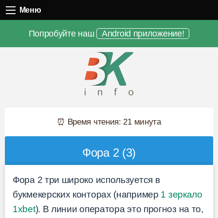
Меню
Меню
Попробуйте наш
Android приложение!
⏰ Время чтения: 21 минута
Фора 2 (3)
Фора 2 три широко используется в
букмекерских конторах (например
1 зеркало
1xbet
). В линии оператора это прогноз на то,