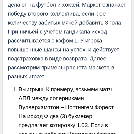
делают на футбол и хоккей. Маркет означает
победу второго коллектива, если к ее
количеству забитых мячей добавить 3 гола.
При ничьей с учетом гандикапа исход
рассчитывается с кэфом 1. У игрока
повышенные шансы на успех, и действует
подстраховка в виде возврата. Далее
рассмотрим примеры расчета маркета в
разных играх:
Выигрыш. К примеру, возьмем матч
АПЛ между соперниками
Вулверхэмптон – Ноттингем Форест.
На исход Ф два (3) букмекер
предлагает котировку 1.03. Если в