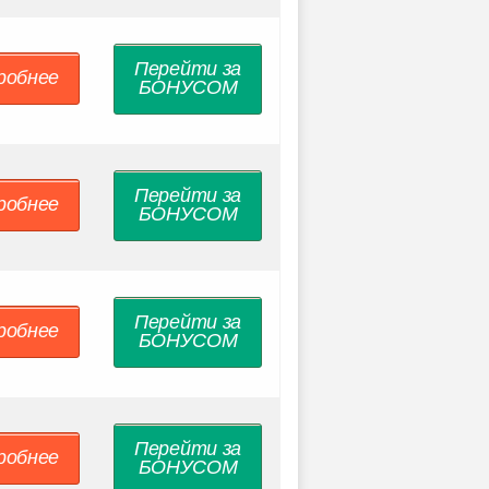
Перейти за
робнее
БОНУСОМ
Перейти за
робнее
БОНУСОМ
Перейти за
робнее
БОНУСОМ
Перейти за
робнее
БОНУСОМ