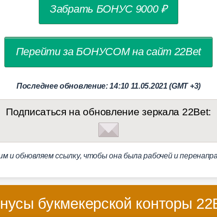
Забрать БОНУС 9000 ₽
Перейти за БОНУСОМ на сайт 22Bet
Последнее обновление: 14:10 11.05.2021 (GMT +3)
Подписаться на обновление зеркала 22Bet:
м и обновляем ссылку, чтобы она была рабочей и перенапра
нусы букмекерской конторы 22