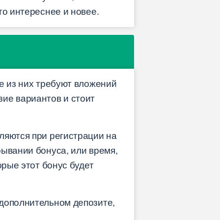
то интереснее и новее.
е из них требуют вложений
ие вариантов и стоит
ляются при регистрации на
рывании бонуса, или время,
орые этот бонус будет
 дополнительном депозите,