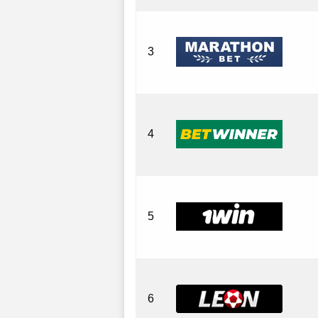
3
4
5
6