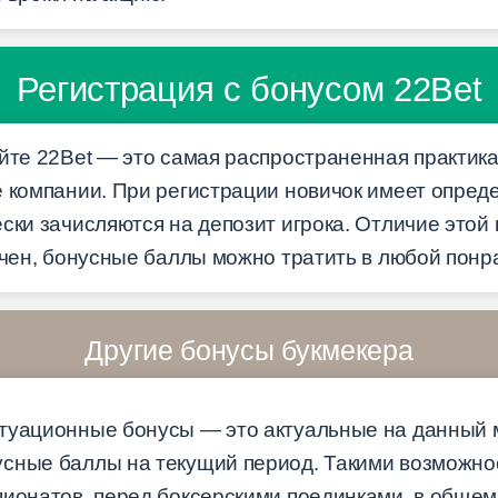
Регистрация с бонусом 22Bet
йте 22Bet — это самая распространенная практика
е компании. При регистрации новичок имеет опре
ески зачисляются на депозит игрока. Отличие это
ичен, бонусные баллы можно тратить в любой понр
Другие бонусы букмекера
итуационные бонусы — это актуальные на данный
сные баллы на текущий период. Такими возможнос
пионатов, перед боксерскими поединками, в общем