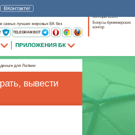
Что важно знать
ш
ВКонтакте!
Бонусы букмекерской
конторы 22Bet
Бонусы букмекерских
 в самых лучших мировых БК без
контор
Y
TELEGRAM BOT
ПРИЛОЖЕНИЯ БК
 деньги для Латвии
грать, вывести