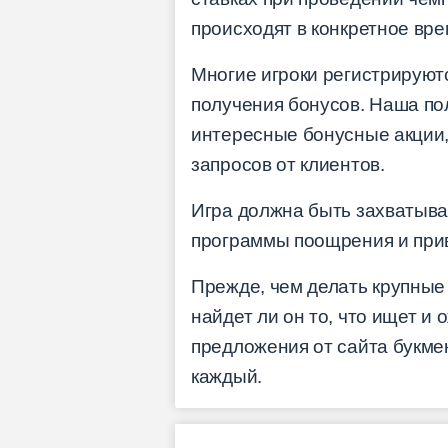
происходят в конкретное вре
Многие игроки регистрируютс
получения бонусов. Наша пол
интересные бонусные акции,
запросов от клиентов.
Игра должна быть захватыва
программы поощрения и при
Прежде, чем делать крупные 
найдет ли он то, что ищет и 
предложения от сайта букмек
каждый.