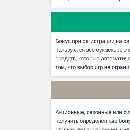
Бонус при регистрации на са
пользуются все букмекерски
средств, которые автоматич
том, что выбор игр не огран
Акционные, сезонные или с
получить определенные бону
ставках при проведении чем