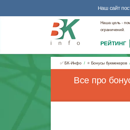
Наш сайт пос
Наша цель - по
ограничений.
РЕЙТИНГ
✅ БК-Инфо
⭐ Бонусы букмекеров
Все про бонус