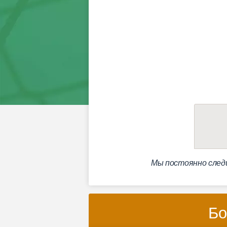
Мы постоянно следи
Бо