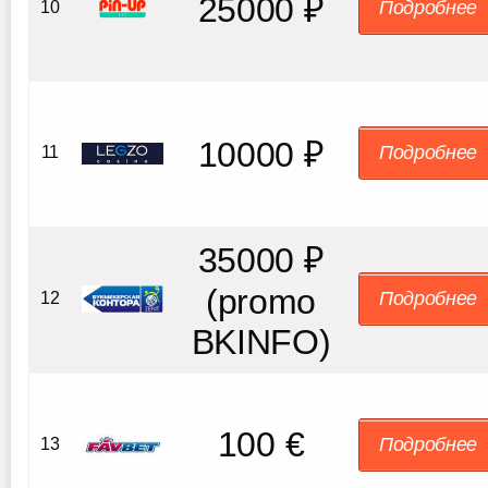
25000 ₽
Подробнее
10
10000 ₽
Подробнее
11
35000 ₽
(promo
Подробнее
12
BKINFO)
100 €
Подробнее
13