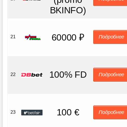
BKINFO)
60000 ₽
Подробнее
21
100% FD
Подробнее
22
100 €
Подробнее
23