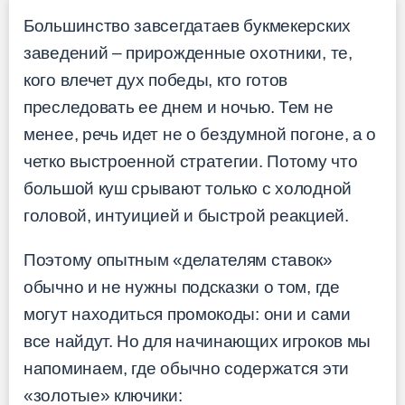
Большинство завсегдатаев букмекерских
заведений – прирожденные охотники, те,
кого влечет дух победы, кто готов
преследовать ее днем и ночью. Тем не
менее, речь идет не о бездумной погоне, а о
четко выстроенной стратегии. Потому что
большой куш срывают только с холодной
головой, интуицией и быстрой реакцией.
Поэтому опытным «делателям ставок»
обычно и не нужны подсказки о том, где
могут находиться промокоды: они и сами
все найдут. Но для начинающих игроков мы
напоминаем, где обычно содержатся эти
«золотые» ключики: