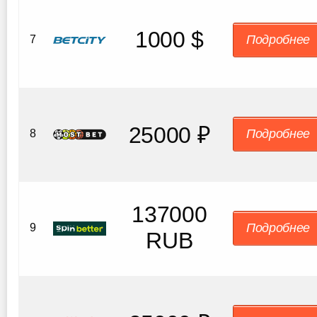
1000 $
Подробнее
7
25000 ₽
Подробнее
8
137000
Подробнее
9
RUB