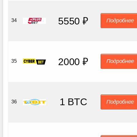
5550 ₽
Подробнее
34
2000 ₽
Подробнее
35
1 BTC
Подробнее
36