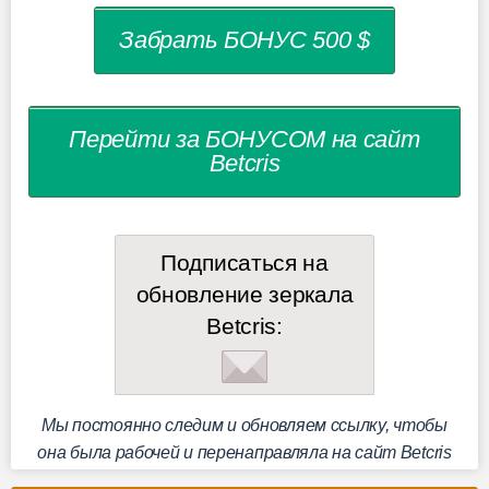
Забрать БОНУС 500 $
Перейти за БОНУСОМ на сайт
Betcris
Подписаться на
обновление зеркала
Betcris:
Мы постоянно следим и обновляем ссылку, чтобы
она была рабочей и перенаправляла на сайт Betcris