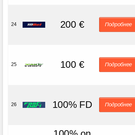
200 €
Подробнее
24
100 €
Подробнее
25
100% FD
Подробнее
26
100% on