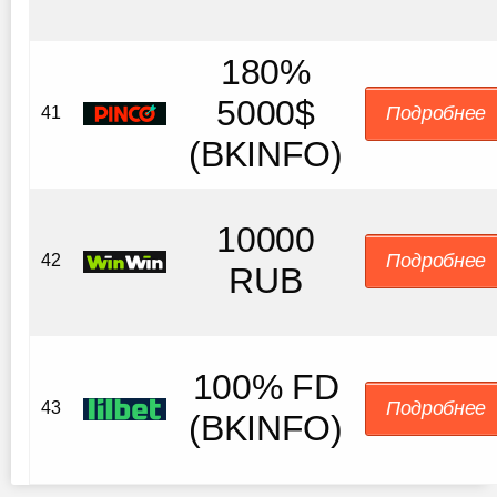
180%
5000$
Подробнее
41
(BKINFO)
10000
Подробнее
42
RUB
100% FD
Подробнее
43
(BKINFO)