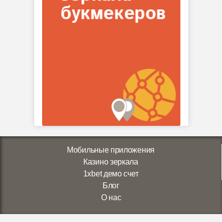
Мобильные приложения
Казино зеркала
1xbet демо счет
Блог
О нас