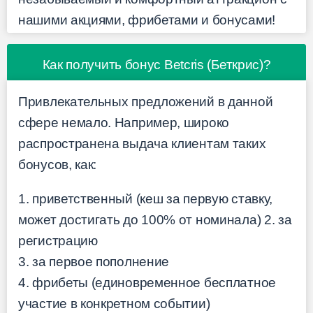
нашими акциями, фрибетами и бонусами!
Как получить бонус Betcris (Беткрис)?
Привлекательных предложений в данной
сфере немало. Например, широко
распространена выдача клиентам таких
бонусов, как:
1. приветственный (кеш за первую ставку,
может достигать до 100% от номинала) 2. за
регистрацию
3. за первое пополнение
4. фрибеты (единовременное бесплатное
участие в конкретном событии)