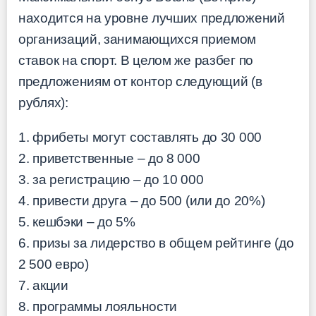
находится на уровне лучших предложений
организаций, занимающихся приемом
ставок на спорт. В целом же разбег по
предложениям от контор следующий (в
рублях):
1. фрибеты могут составлять до 30 000
2. приветственные – до 8 000
3. за регистрацию – до 10 000
4. привести друга – до 500 (или до 20%)
5. кешбэки – до 5%
6. призы за лидерство в общем рейтинге (до
2 500 евро)
7. акции
8. программы лояльности