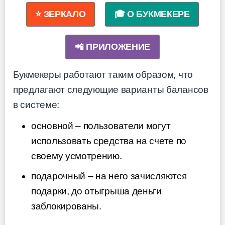
⭐ ЗЕРКАЛО
🎓 О БУКМЕКЕРЕ
📲 ПРИЛОЖЕНИЕ
Букмекеры работают таким образом, что
предлагают следующие варианты балансов
в системе:
основной – пользователи могут
использовать средства на счете по
своему усмотрению.
подарочный – на него зачисляются
подарки, до отыгрыша деньги
заблокированы.