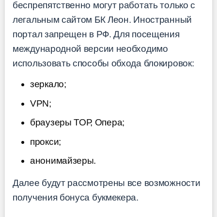
беспрепятственно могут работать только с
легальным сайтом БК Леон. Иностранный
портал запрещен в РФ. Для посещения
международной версии необходимо
использовать способы обхода блокировок:
зеркало;
VPN;
браузеры ТОР, Опера;
прокси;
анонимайзеры.
Далее будут рассмотрены все возможности
получения бонуса букмекера.