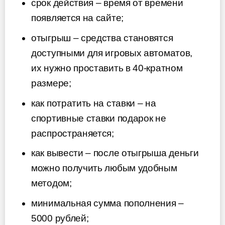
срок действия – время от времени
появляется на сайте;
отыгрыш – средства становятся
доступными для игровых автоматов,
их нужно проставить в 40-кратном
размере;
как потратить на ставки – на
спортивные ставки подарок не
распространяется;
как вывести – после отыгрыша деньги
можно получить любым удобным
методом;
минимальная сумма пополнения –
5000 рублей;