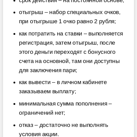
срок действия – на постоянной основе;
отыгрыш – набор специальных очков,
при отыгрыше 1 очко равно 2 рубля;
как потратить на ставки – выполняется
регистрация, затем отыгрыш, после
этого деньги переходят с бонусного
счета на основной, там они доступны
для заключения пари;
как вывести – в личном кабинете
заказываем выплату;
минимальная сумма пополнения –
ограничений нет;
отказ – достаточно не выполнять
условия акции.