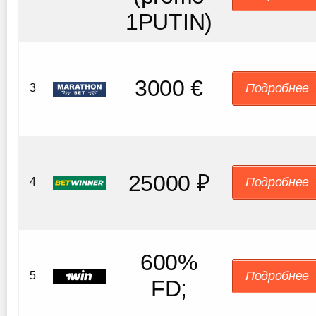
1PUTIN)
3000 €
Подробнее
3
25000 ₽
Подробнее
4
600%
Подробнее
5
FD;