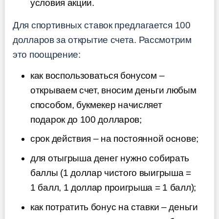
условия акции.
Для спортивных ставок предлагается 100
долларов за открытие счета. Рассмотрим
это поощрение:
как воспользоваться бонусом –
открываем счет, вносим деньги любым
способом, букмекер начисляет
подарок до 100 долларов;
срок действия – на постоянной основе;
для отыгрыша денег нужно собирать
баллы (1 доллар чистого выигрыша =
1 балл, 1 доллар проигрыша = 1 балл);
как потратить бонус на ставки – деньги