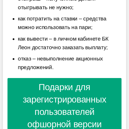
отыгрывать не нужно;
как потратить на ставки – средства
можно использовать на пари;
как вывести – в личном кабинете БК
Леон достаточно заказать выплату;
отказ – невыполнение акционных
предложений.
Подарки для
зарегистрированных
пользователей
офшорной версии