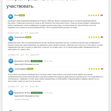
участвовать.