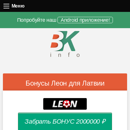
Меню
Меню
Попробуйте наш
Android приложение!
Бонусы Леон для Латвии
Забрать БОНУС 2000000 ₽