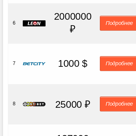
2000000
Подробнее
6
₽
1000 $
Подробнее
7
25000 ₽
Подробнее
8