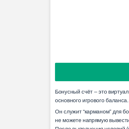
Бонусный счёт – это виртуал
основного игрового баланса.
Он служит “карманом” для бо
не можете напрямую вывести
После выполнения условий (п