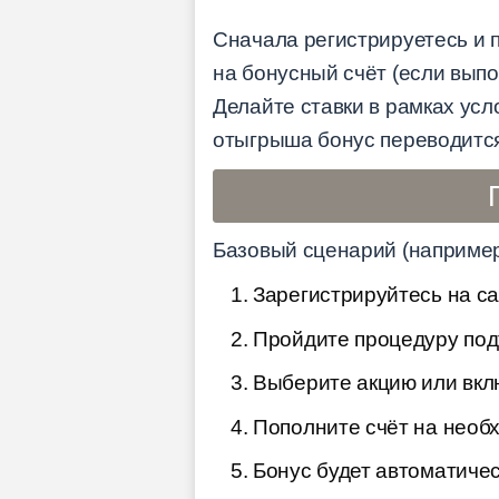
Сначала регистрируетесь и 
на бонусный счёт (если выпо
Делайте ставки в рамках усл
отыгрыша бонус переводится
Базовый сценарий (например
Зарегистрируйтесь на сай
Пройдите процедуру под
Выберите акцию или вклю
Пополните счёт на необ
Бонус будет автоматичес