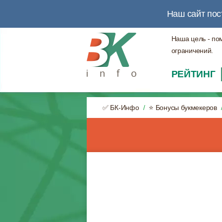
Наш сайт пос
Наша цель - по
ограничений.
РЕЙТИНГ
✅ БК-Инфо
⭐ Бонусы букмекеров