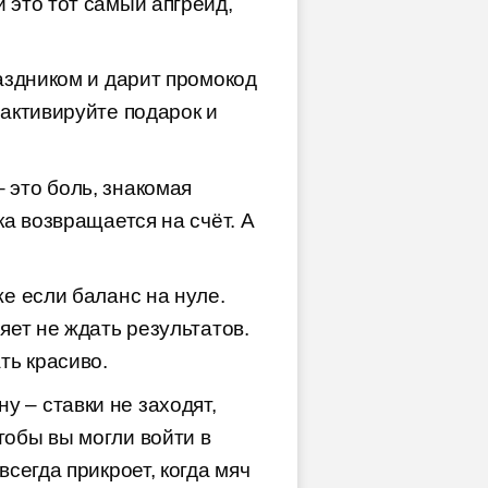
 это тот самый апгрейд,
раздником и дарит промокод
 активируйте подарок и
 это боль, знакомая
ка возвращается на счёт. А
же если баланс на нуле.
яет не ждать результатов.
ть красиво.
у – ставки не заходят,
тобы вы могли войти в
всегда прикроет, когда мяч