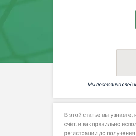
Мы постоянно следим
В этой статье вы узнаете,
счёт, и как правильно исп
регистрации до получения 