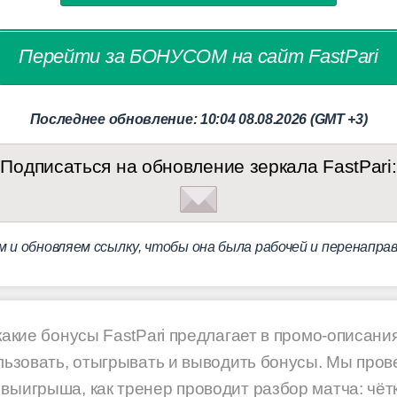
Перейти за БОНУСОМ на сайт FastPari
Последнее обновление: 10:04 08.08.2026 (GMT +3)
Подписаться на обновление зеркала FastPari:
 и обновляем ссылку, чтобы она была рабочей и перенаправл
 какие бонусы FastPari предлагает в промо-описани
ользовать, отыгрывать и выводить бонусы. Мы пров
выигрыша, как тренер проводит разбор матча: чётк