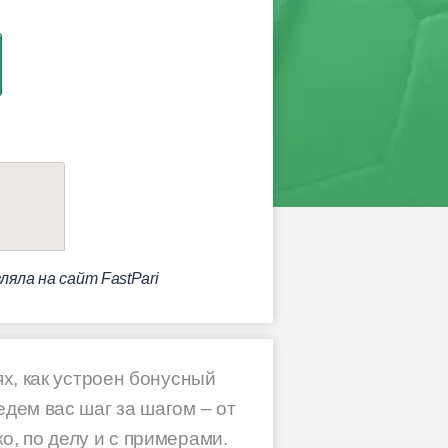
яла на сайт FastPari
ях, как устроен бонусный
едем вас шаг за шагом – от
о, по делу и с примерами.