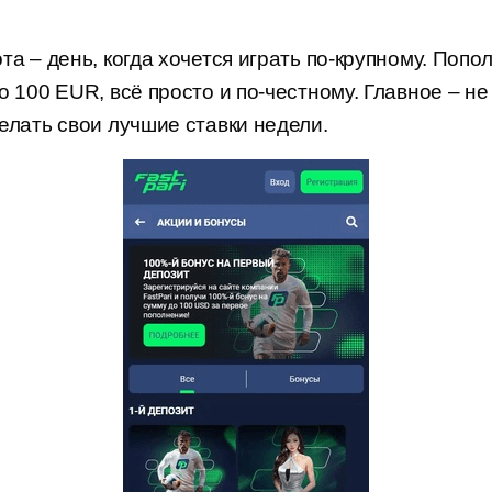
а – день, когда хочется играть по-крупному. Попол
 100 EUR, всё просто и по-честному. Главное – не 
елать свои лучшие ставки недели.