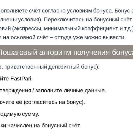
пополняете счёт согласно условиям бонуса. Бонус
лнены условия). Переключитесь на бонусный счёт п
овий (экспрессы, минимальный коэффициент и т.д.
 на основной счёт – оттуда уже можно вывести.
Пошаговый алгоритм получения бонус
, приветственный депозитный бонус):
те FastPari.
тверждения / заполните личные данные.
чите её (согласитесь на бонус).
ходимую сумму.
ки начислен на бонусный счёт.