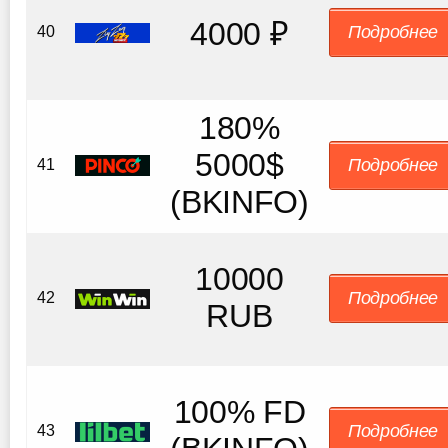
4000 ₽
Подробнее
40
180%
5000$
Подробнее
41
(BKINFO)
10000
Подробнее
42
RUB
100% FD
Подробнее
43