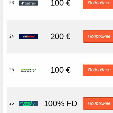
100 €
Подробнее
23
200 €
Подробнее
24
100 €
Подробнее
25
100% FD
Подробнее
26