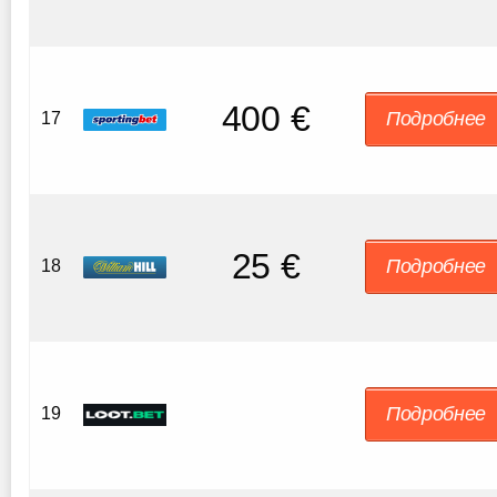
400 €
Подробнее
17
25 €
Подробнее
18
Подробнее
19