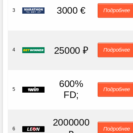
3000 €
Подробнее
3
25000 ₽
Подробнее
4
600%
Подробнее
5
FD;
2000000
Подробнее
6