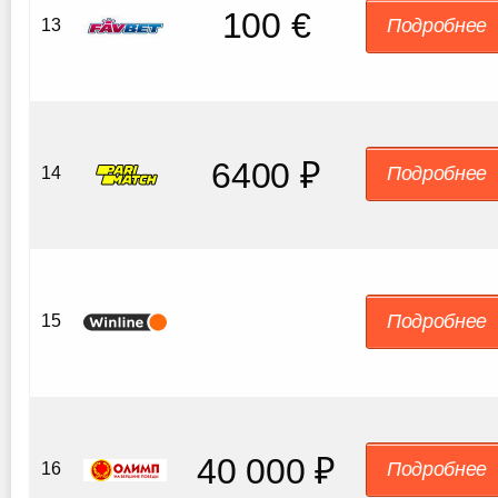
100 €
Подробнее
13
6400 ₽
Подробнее
14
Подробнее
15
40 000 ₽
Подробнее
16