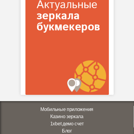
Мобильные приложения
Казино зеркала
1xbet демо счет
Блог