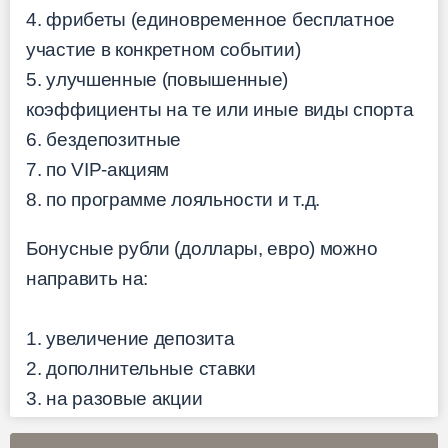
4. фрибеты (единовременное бесплатное
участие в конкретном событии)
5. улучшенные (повышенные)
коэффициенты на те или иные виды спорта
6. бездепозитные
7. по VIP-акциям
8. по программе лояльности и т.д.
Бонусные рубли (доллары, евро) можно
направить на:
1. увеличение депозита
2. дополнительные ставки
3. на разовые акции