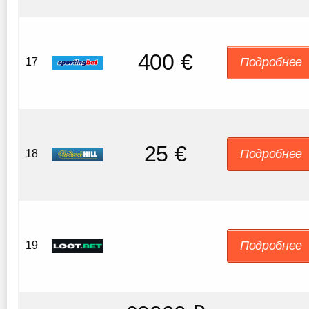
400 €
Подробнее
17
25 €
Подробнее
18
Подробнее
19