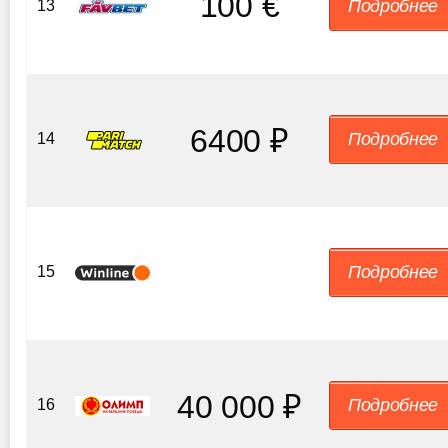
100 €
Подробнее
13
6400 ₽
Подробнее
14
Подробнее
15
40 000 ₽
Подробнее
16