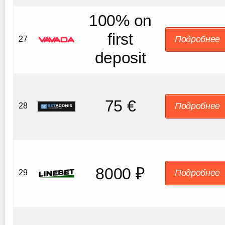
100% on
first
Подробнее
27
deposit
75 €
Подробнее
28
8000 ₽
Подробнее
29