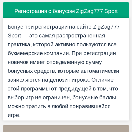
Регистрация с бонусом ZigZag777 Sport
Бонус при регистрации на сайте ZigZag777
Sport — это самая распространенная
практика, которой активно пользуются все
букмекерские компании. При регистрации
новичок имеет определенную сумму
бонусных средств, которые автоматически
зачисляются на депозит игрока. Отличие
этой программы от предыдущей в том, что
выбор игр не ограничен, бонусные баллы
можно тратить в любой понравившейся
игре.