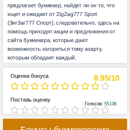
предлагает букмекер, найдет ли он то, что
ищет и ожидает от ZigZag777 Sport
(ЗигЗаг777 Спорт), следовательно, здесь на
помощь приходят акции и предложения от
сайта букмекера, которые дают
возможность загореться тому азарту,
которым обладает каждый.
Оценка бонуса
8.95/10
Поставь оценку
Голосов:
55106
Бонусы букмекерских