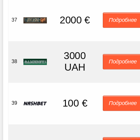
2000 €
Подробнее
37
3000
Подробнее
38
UAH
100 €
Подробнее
39