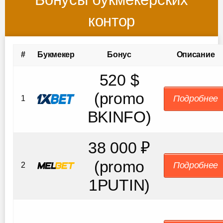
контор
#
Букмекер
Бонус
Описание
520 $
(promo
Подробнее
1
BKINFO)
38 000 ₽
(promo
Подробнее
2
1PUTIN)