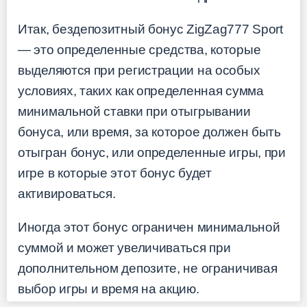
Итак, бездепозитный бонус ZigZag777 Sport
— это определенные средства, которые
выделяются при регистрации на особых
условиях, таких как определенная сумма
минимальной ставки при отыгрывании
бонуса, или время, за которое должен быть
отыгран бонус, или определенные игры, при
игре в которые этот бонус будет
активироваться.
Иногда этот бонус ограничен минимальной
суммой и может увеличиваться при
дополнительном депозите, не ограничивая
выбор игры и время на акцию.