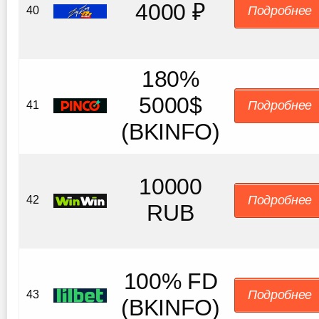
4000 ₽
Подробнее
40
180%
5000$
Подробнее
41
(BKINFO)
10000
Подробнее
42
RUB
100% FD
Подробнее
43
(BKINFO)