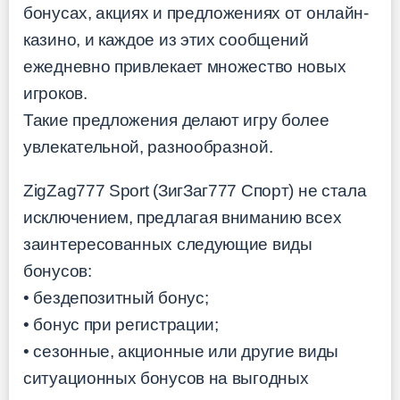
бонусах, акциях и предложениях от онлайн-
казино, и каждое из этих сообщений
ежедневно привлекает множество новых
игроков.
Такие предложения делают игру более
увлекательной, разнообразной.
ZigZag777 Sport (ЗигЗаг777 Спорт) не стала
исключением, предлагая вниманию всех
заинтересованных следующие виды
бонусов:
• бездепозитный бонус;
• бонус при регистрации;
• сезонные, акционные или другие виды
ситуационных бонусов на выгодных