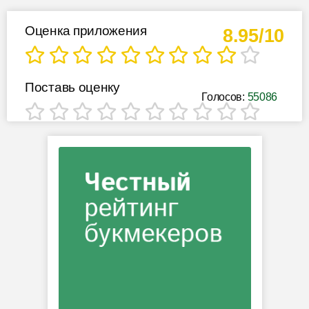
Оценка приложения
8.95/10
Поставь оценку
Голосов:
55086