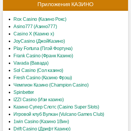
Приложения КАЗИНО
Rox Casino (Казино Рокс)
Asino777 (Азино777)
Casino X (Казино х)
JoyCasino (ДжойКазино)
Play Fortuna (Плэй Фортуна)
Frank Casino (Франк Казино)
Vavada (Вавада)
Sol Casino (Сол казино)
Fresh Casino (Казино Фрэш)
Чемпион Казино (Champion Casino)
Spinbetter
IZZI Casino (Изи казино)
Казино Супер Слотс (Casino Super Slots)
Игровой клуб Вулкан (Vulcano Games Club)
1win Casino (Казино 1Вин)
Drift Casino (Дрифт Казино)