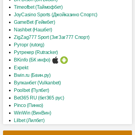
Timeofbet (Таймофбет)
JoyCasino Sports (Джойказино Спортс)
GameBet (Геймбет)
Nashbet (Нашбет)
ZigZag777 Sport (ЗигЗаг777 Спорт)
Руторг (rutorg)
Рутрекер (Rutracker)
BKinfo (БК инфо)
Expekt
Bwin.ru (Бвин.ру)
Вулканбет (Vulkanbet)
Poolbet (Пулбет)
Bet365 RU (бет365 рус)
Pinco (Пинко)
WinWin (ВинВин)
Lilbet (Лилбет)