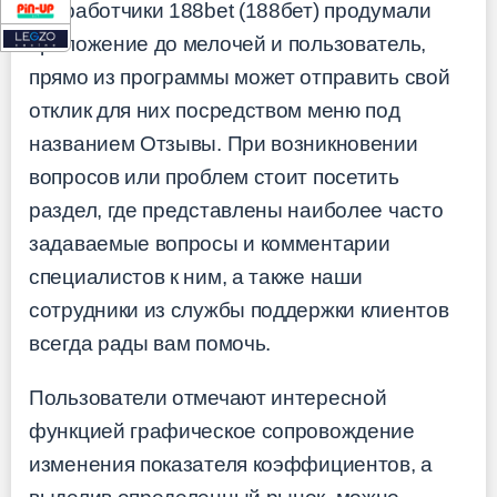
Разработчики 188bet (188бет) продумали
приложение до мелочей и пользователь,
прямо из программы может отправить свой
отклик для них посредством меню под
названием Отзывы. При возникновении
вопросов или проблем стоит посетить
раздел, где представлены наиболее часто
задаваемые вопросы и комментарии
специалистов к ним, а также наши
сотрудники из службы поддержки клиентов
всегда рады вам помочь.
Пользователи отмечают интересной
функцией графическое сопровождение
изменения показателя коэффициентов, а