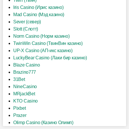
Twin (Твин)
Iris Casino (Ирис казино)
Mad Casino (Мэд казино)
Sever (север)
Slott (Слотт)
Norm Casino (Норм казино)
TwinWin Casino (ТвинВин казино)
UP-X Casino (АП-икс казино)
LuckyBear Casino (Лаки бир казино)
Blaze Casino
Brazino777
31Bet
NineCasino
MRjackBet
KTO Casino
Pixbet
Prazer
Olimp Casino (Казино Олимп)