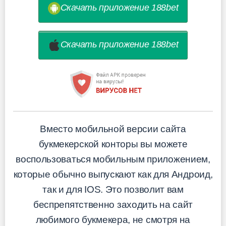
Скачать приложение 188bet
Скачать приложение 188bet
Вместо мобильной версии сайта
букмекерской конторы вы можете
воспользоваться мобильным приложением,
которые обычно выпускают как для Андроид,
так и для IOS. Это позволит вам
беспрепятственно заходить на сайт
любимого букмекера, не смотря на