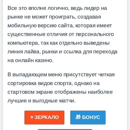
Все это вполне логично, ведь лидер на
рынке не может проиграть, создавая
мобильную версию сайта, которая имеет
существенные отличия от персонального
компьютера, так как отдельно выведены
линия лайва, рынки и ссылка для перехода
на онлайн казино.
В выпадающем меню присутствует четкая
сортировка видов спорта, однако на
стартовом экране отображены наиболее
лучшие и выгодные матчи.
⭐ ЗЕРКАЛО
🎁 БОНУС