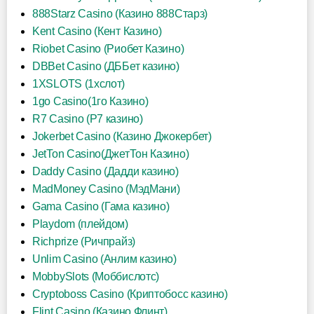
888Starz Casino (Казино 888Старз)
Kent Casino (Кент Казино)
Riobet Casino (Риобет Казино)
DBBet Casino (ДББет казино)
1XSLOTS (1хслот)
1go Casino(1го Казино)
R7 Casino (Р7 казино)
Jokerbet Casino (Казино Джокербет)
JetTon Casino(ДжетТон Казино)
Daddy Casino (Дадди казино)
MadMoney Casino (МэдМани)
Gama Casino (Гама казино)
Playdom (плейдом)
Richprize (Ричпрайз)
Unlim Casino (Анлим казино)
MobbySlots (Моббислотс)
Cryptoboss Casino (Криптобосс казино)
Flint Casino (Казино Флинт)