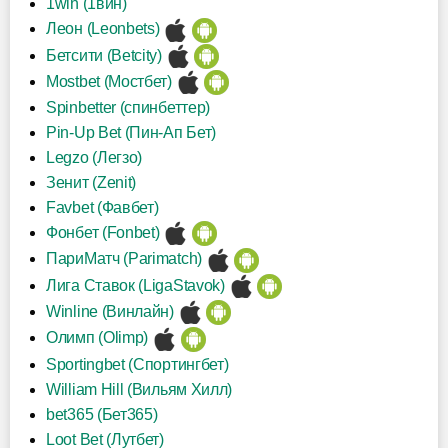
1win (1вин)
Леон (Leonbets)
Бетсити (Betcity)
Mostbet (Мостбет)
Spinbetter (спинбеттер)
Pin-Up Bet (Пин-Ап Бет)
Legzo (Легзо)
Зенит (Zenit)
Favbet (Фавбет)
Фонбет (Fonbet)
ПариМатч (Parimatch)
Лига Ставок (LigaStavok)
Winline (Винлайн)
Олимп (Olimp)
Sportingbet (Спортингбет)
William Hill (Вильям Хилл)
bet365 (Бет365)
Loot Bet (Лутбет)