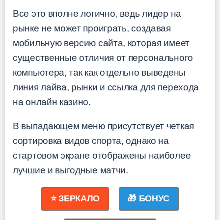
Все это вполне логично, ведь лидер на
рынке не может проиграть, создавая
мобильную версию сайта, которая имеет
существенные отличия от персонального
компьютера, так как отдельно выведены
линия лайва, рынки и ссылка для перехода
на онлайн казино.
В выпадающем меню присутствует четкая
сортировка видов спорта, однако на
стартовом экране отображены наиболее
лучшие и выгодные матчи.
⭐ ЗЕРКАЛО
🎁 БОНУС