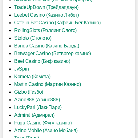
TradeUpDown (Трейдапдаун)
Leebet Casino (Казино Либет)
Cafe in Bet Casino (Кафеин Бет Казино)
RollingSlots (Роллинг Слотс)
Stoloto (Столото)
Banda Casino (Казино Банда)
Betwager Casino (Бетвагер казино)
Beef Casino (Биф казино)
JvSpin
Kometa (Комета)
Martin Casino (Мартин Казино)
Gizbo (Гизбо)
Azino888 (Азино888)
LuckyPari (ЛакиПари)
Admiral (Адмирал)
Fugu Casino (Фугу казино)
Azino Mobile (Азино Мобаил)