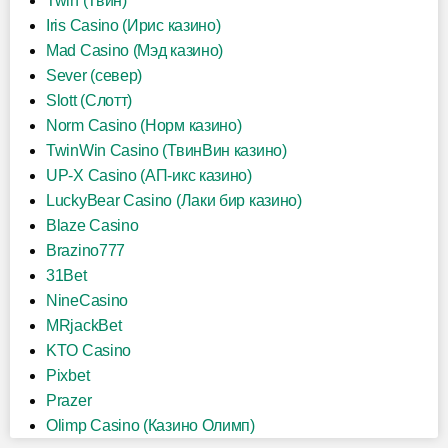
Twin (Твин)
Iris Casino (Ирис казино)
Mad Casino (Мэд казино)
Sever (север)
Slott (Слотт)
Norm Casino (Норм казино)
TwinWin Casino (ТвинВин казино)
UP-X Casino (АП-икс казино)
LuckyBear Casino (Лаки бир казино)
Blaze Casino
Brazino777
31Bet
NineCasino
MRjackBet
KTO Casino
Pixbet
Prazer
Olimp Casino (Казино Олимп)