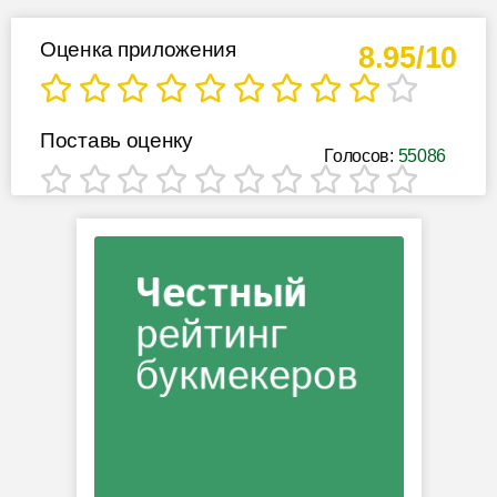
Оценка приложения
8.95/10
Поставь оценку
Голосов:
55086