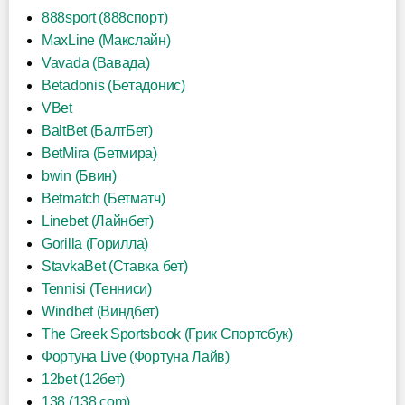
888sport (888спорт)
MaxLine (Макслайн)
Vavada (Вавада)
Betadonis (Бетадонис)
VBet
BaltBet (БалтБет)
BetMira (Бетмира)
bwin (Бвин)
Betmatch (Бетматч)
Linebet (Лайнбет)
Gorilla (Горилла)
StavkaBet (Ставка бет)
Tennisi (Тенниси)
Windbet (Виндбет)
The Greek Sportsbook (Грик Спортсбук)
Фортуна Live (Фортуна Лайв)
12bet (12бет)
138 (138.com)