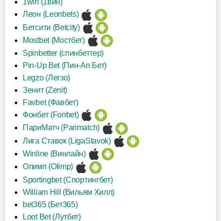
1win (1вин)
Леон (Leonbets)
Бетсити (Betcity)
Mostbet (Мостбет)
Spinbetter (спинбеттер)
Pin-Up Bet (Пин-Ап Бет)
Legzo (Легзо)
Зенит (Zenit)
Favbet (Фавбет)
Фонбет (Fonbet)
ПариМатч (Parimatch)
Лига Ставок (LigaStavok)
Winline (Винлайн)
Олимп (Olimp)
Sportingbet (Спортингбет)
William Hill (Вильям Хилл)
bet365 (Бет365)
Loot Bet (Лутбет)