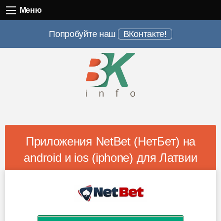
Меню
Меню
Попробуйте наш
ВКонтакте!
Приложения NetBet (НетБет) на
android и ios (iphone) для Латвии