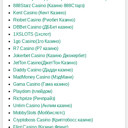
888Starz Casino (Казино 888Старз)
Kent Casino (Кент Казино)
Riobet Casino (Риобет Казино)
DBBet Casino (ДББет казино)
1XSLOTS (1хслот)
1go Casino(1го Казино)
R7 Casino (Р7 казино)
Jokerbet Casino (Казино Джокербет)
JetTon Casino(ДжетТон Казино)
Daddy Casino (Дадди казино)
MadMoney Casino (МэдМани)
Gama Casino (Гама казино)
Playdom (плейдом)
Richprize (Ричпрайз)
Unlim Casino (Анлим казино)
MobbySlots (Моббислотс)
Cryptoboss Casino (Криптобосс казино)
Flint Casino (Казино Флинт)