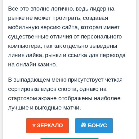
Все это вполне логично, ведь лидер на
рынке не может проиграть, создавая
мобильную версию сайта, которая имеет
существенные отличия от персонального
компьютера, так как отдельно выведены
линия лайва, рынки и ссылка для перехода
на онлайн казино.
В выпадающем меню присутствует четкая
сортировка видов спорта, однако на
стартовом экране отображены наиболее
лучшие и выгодные матчи.
⭐ ЗЕРКАЛО
🎁 БОНУС