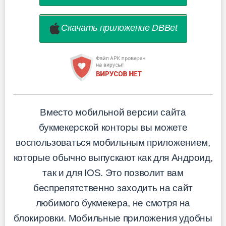
Скачать приложение DBBet
Вместо мобильной версии сайта
букмекерской конторы вы можете
воспользоваться мобильным приложением,
которые обычно выпускают как для Андроид,
так и для IOS. Это позволит вам
беспрепятственно заходить на сайт
любимого букмекера, не смотря на
блокировки. Мобильные приложения удобны