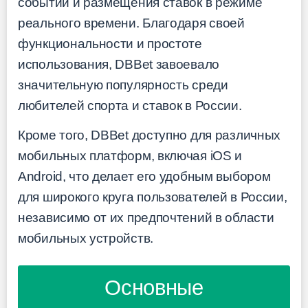
событий и размещения ставок в режиме
реального времени. Благодаря своей
функциональности и простоте
использования, DBBet завоевало
значительную популярность среди
любителей спорта и ставок в России.
Кроме того, DBBet доступно для различных
мобильных платформ, включая iOS и
Android, что делает его удобным выбором
для широкого круга пользователей в России,
независимо от их предпочтений в области
мобильных устройств.
Основные