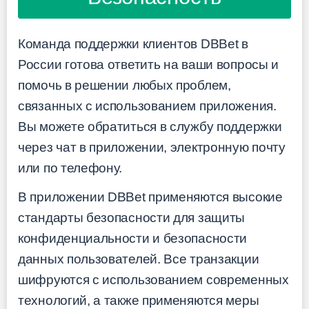
Команда поддержки клиентов DBBet в
России готова ответить на ваши вопросы и
помочь в решении любых проблем,
связанных с использованием приложения.
Вы можете обратиться в службу поддержки
через чат в приложении, электронную почту
или по телефону.
В приложении DBBet применяются высокие
стандарты безопасности для защиты
конфиденциальности и безопасности
данных пользователей. Все транзакции
шифруются с использованием современных
технологий, а также применяются меры