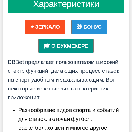
Характеристики
⭐ ЗЕРКАЛО
🎁 БОНУС
🎓 О БУКМЕКЕРЕ
DBBet предлагает пользователям широкий
спектр функций, делающих процесс ставок
на спорт удобным и захватывающим. Вот
некоторые из ключевых характеристик
приложения:
Разнообразие видов спорта и событий
для ставок, включая футбол,
баскетбол, хоккей и многое другое.