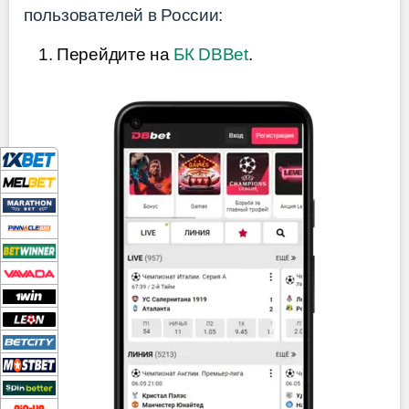
пользователей в России:
Перейдите на
БК DBBet
.