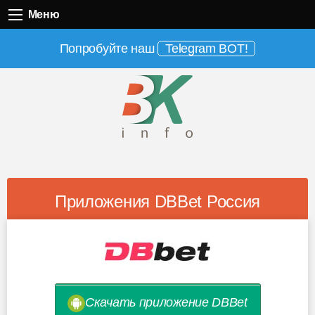
Меню
Меню
Попробуйте наш
Telegram BOT!
Приложения DBBet Россия
Скачать приложение DBBet