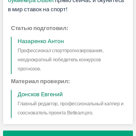
букмекера DBBet
прямо сейчас и окунитесь
в мир ставок на спорт!
Статью подготовил:
Назаренко Антон
Профессионал спортпрогнозирования,
неоднократный победитель конкурсов
прогнозов.
Материал проверил:
Донсков Евгений
Главный редактор, профессиональный каппер и
сооснователь проекта Betteam.pro.