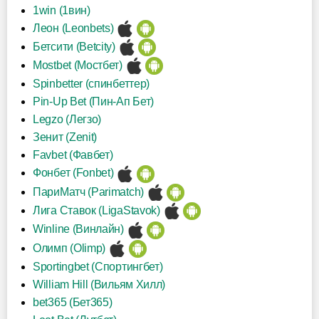
1win (1вин)
Леон (Leonbets)
Бетсити (Betcity)
Mostbet (Мостбет)
Spinbetter (спинбеттер)
Pin-Up Bet (Пин-Ап Бет)
Legzo (Легзо)
Зенит (Zenit)
Favbet (Фавбет)
Фонбет (Fonbet)
ПариМатч (Parimatch)
Лига Ставок (LigaStavok)
Winline (Винлайн)
Олимп (Olimp)
Sportingbet (Спортингбет)
William Hill (Вильям Хилл)
bet365 (Бет365)