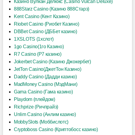
Казино Вулкан Делюкс (Casino Vulcan Deluxe)
888Starz Casino (Казино 888Старз)
Kent Casino (Кент Казино)
Riobet Casino (Риобет Казино)
DBBet Casino (ДББет казино)
1XSLOTS (1хслот)
1go Casino(1го Казино)
R7 Casino (Р7 казино)
Jokerbet Casino (Казино Джокербет)
JetTon Casino(ДжетТон Казино)
Daddy Casino (Дадди казино)
MadMoney Casino (МэдМани)
Gama Casino (Гама казино)
Playdom (плейдом)
Richprize (Ричпрайз)
Unlim Casino (Анлим казино)
MobbySlots (Моббислотс)
Cryptoboss Casino (Криптобосс казино)