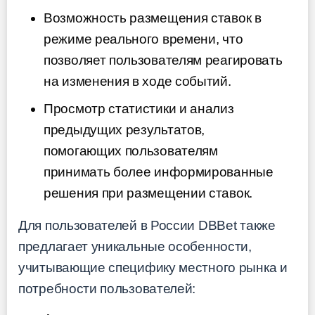
Возможность размещения ставок в
режиме реального времени, что
позволяет пользователям реагировать
на изменения в ходе событий.
Просмотр статистики и анализ
предыдущих результатов,
помогающих пользователям
принимать более информированные
решения при размещении ставок.
Для пользователей в России DBBet также
предлагает уникальные особенности,
учитывающие специфику местного рынка и
потребности пользователей: