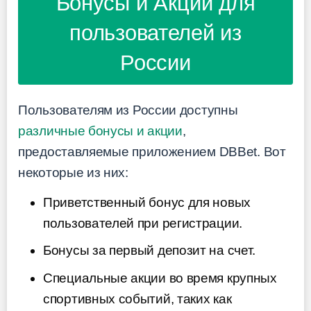
Бонусы и Акции для
пользователей из
России
Пользователям из России доступны
различные бонусы и акции
,
предоставляемые приложением DBBet. Вот
некоторые из них:
Приветственный бонус для новых
пользователей при регистрации.
Бонусы за первый депозит на счет.
Специальные акции во время крупных
спортивных событий, таких как