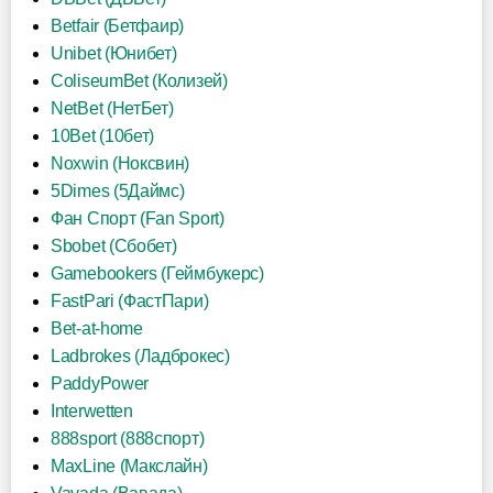
Betfair (Бетфаир)
Unibet (Юнибет)
ColiseumBet (Колизей)
NetBet (НетБет)
10Bet (10бет)
Noxwin (Ноксвин)
5Dimes (5Даймс)
Фан Спорт (Fan Sport)
Sbobet (Сбобет)
Gamebookers (Геймбукерс)
FastPari (ФастПари)
Bet-at-home
Ladbrokes (Ладброкес)
PaddyPower
Interwetten
888sport (888спорт)
MaxLine (Макслайн)