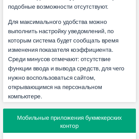
подобные возможности отсутствуют.
Для максимального удобства можно
выполнить настройку уведомлений, по
которым система будет сообщать время
изменения показателя коэффициента.
Среди минусов отмечают: отсутствие
функции ввода и вывода средств, для чего
нужно воспользоваться сайтом,
открывающимся на персональном
компьютере.
Мобильные приложения букмекерских
контор