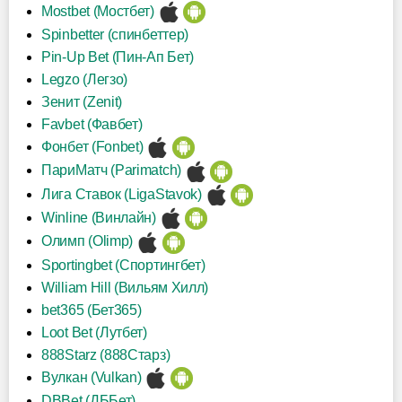
Mostbet (Мостбет)
Spinbetter (спинбеттер)
Pin-Up Bet (Пин-Ап Бет)
Legzo (Легзо)
Зенит (Zenit)
Favbet (Фавбет)
Фонбет (Fonbet)
ПариМатч (Parimatch)
Лига Ставок (LigaStavok)
Winline (Винлайн)
Олимп (Olimp)
Sportingbet (Спортингбет)
William Hill (Вильям Хилл)
bet365 (Бет365)
Loot Bet (Лутбет)
888Starz (888Старз)
Вулкан (Vulkan)
DBBet (ДББет)