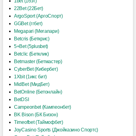
1bet (1бэт)
22Bet (22Бет)
ArgoSport (АргоСпорт)
GGBet (ггбет)
Megapari (Мегапари)
Betcris (Беткрис)
5+Bet (5plusbet)
Betclic (Бетклик)
Betmaster (Бетмастер)
CyberBet (Кибербет)
1Xbit (1икс бит)
MidBet (МидБет)
BetOnline (Бетонлайн)
BetDSI
Campeonbet (Кампеонбет)
BK Bison (БК Бизон)
Timeofbet (Таймофбет)
JoyCasino Sports (Джойказино Спортс)