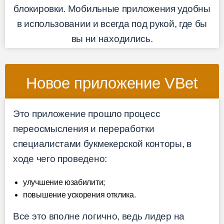
блокировки. Мобильные приложения удобны
в использовании и всегда под рукой, где бы
вы ни находились.
Новое приложение VBet
Это приложение прошло процесс
переосмысления и переработки
специалистами букмекерской конторы, в
ходе чего проведено:
улучшение юзабилити;
повышение ускорения отклика.
Все это вполне логично, ведь лидер на