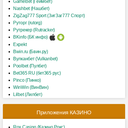
GameBet (Геймбет)
Nashbet (Нашбет)
ZigZag777 Sport (ЗигЗаг777 Спорт)
Руторг (rutorg)
Рутрекер (Rutracker)
BKinfo (БК инфо)
Expekt
Bwin.ru (Бвин.ру)
Вулканбет (Vulkanbet)
Poolbet (Пулбет)
Bet365 RU (бет365 рус)
Pinco (Пинко)
WinWin (ВинВин)
Lilbet (Лилбет)
Приложения КАЗИНО
Rox Casino (Казино Рокс)