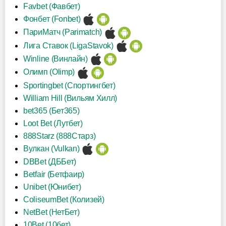
Favbet (Фавбет)
Фонбет (Fonbet)
ПариМатч (Parimatch)
Лига Ставок (LigaStavok)
Winline (Винлайн)
Олимп (Olimp)
Sportingbet (Спортингбет)
William Hill (Вильям Хилл)
bet365 (Бет365)
Loot Bet (Лутбет)
888Starz (888Старз)
Вулкан (Vulkan)
DBBet (ДББет)
Betfair (Бетфаир)
Unibet (Юнибет)
ColiseumBet (Колизей)
NetBet (НетБет)
10Bet (10бет)