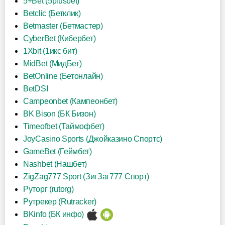
5+Bet (5plusbet)
Betclic (Бетклик)
Betmaster (Бетмастер)
CyberBet (Кибербет)
1Xbit (1икс бит)
MidBet (МидБет)
BetOnline (Бетонлайн)
BetDSI
Campeonbet (Кампеонбет)
BK Bison (БК Бизон)
Timeofbet (Таймофбет)
JoyCasino Sports (Джойказино Спортс)
GameBet (Геймбет)
Nashbet (Нашбет)
ZigZag777 Sport (ЗигЗаг777 Спорт)
Руторг (rutorg)
Рутрекер (Rutracker)
BKinfo (БК инфо)