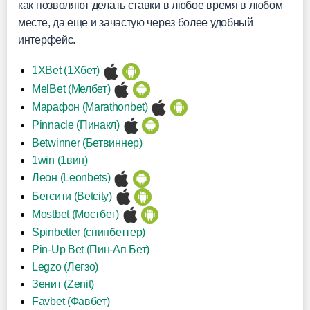
как позволяют делать ставки в любое время в любом
месте, да еще и зачастую через более удобный
интерфейс.
1XBet (1Хбет)
MelBet (Мелбет)
Марафон (Marathonbet)
Pinnacle (Пинакл)
Betwinner (Бетвиннер)
1win (1вин)
Леон (Leonbets)
Бетсити (Betcity)
Mostbet (Мостбет)
Spinbetter (спинбеттер)
Pin-Up Bet (Пин-Ап Бет)
Legzo (Легзо)
Зенит (Zenit)
Favbet (Фавбет)