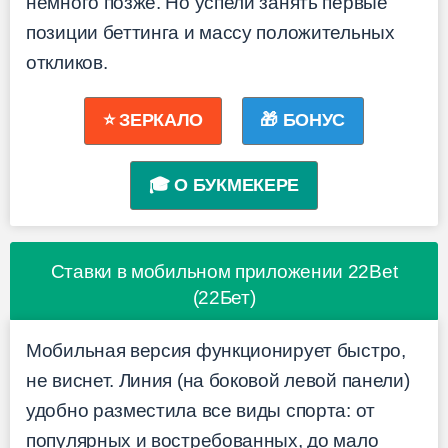
немного позже. Но успели занять первые
позиции беттинга и массу положительных
откликов.
⭐ ЗЕРКАЛО
🎁 БОНУС
🎓 О БУКМЕКЕРЕ
Ставки в мобильном приложении 22Bet
(22Бет)
Мобильная версия функционирует быстро,
не виснет. Линия (на боковой левой панели)
удобно разместила все виды спорта: от
популярных и востребованных, до мало