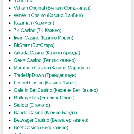
Your Loot
Vulkan Original (Вулкан Ориджинал)
WinWin Casino (Казино ВинВин)
Kaziman (Казимен)
7K Casino (7K Казино)
Irwin Casino (Казино Ирвин)
BitStarz (БитСтарз)
Arkada Casino (Казино Аркада)
Get-X Casino (Гет икс казино)
Marathon Casino (Казино Марафон)
TradeUpDown (Трейдапдаун)
Leebet Casino (Казино Либет)
Cafe in Bet Casino (Кафеин Бет Казино)
RollingSlots (Роллинг Слотс)
Stoloto (Столото)
Banda Casino (Казино Банда)
Betwager Casino (Бетвагер казино)
Beef Casino (Биф казино)