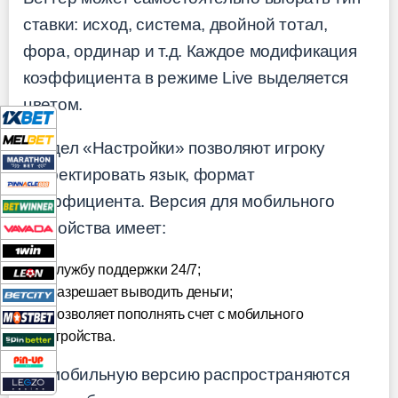
ставки: исход, система, двойной тотал,
фора, ординар и т.д. Каждое модификация
коэффициента в режиме Live выделяется
цветом.
Раздел «Настройки» позволяют игроку
корректировать язык, формат
коэффициента. Версия для мобильного
устройства имеет:
• службу поддержки 24/7;
• разрешает выводить деньги;
• позволяет пополнять счет с мобильного
устройства.
На мобильную версию распространяются