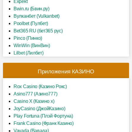
Expekt
Bwin.ru (Бвин.ру)
Вулканбет (Vulkanbet)
Poolbet (Пулбет)
Bet365 RU (бет365 рус)
Pinco (Пинко)
WinWin (ВинВин)
Lilbet (Лилбет)
Приложения КАЗИНО
Rox Casino (Казино Рокс)
Asino777 (Азино777)
Casino X (Казино х)
JoyCasino (ДжойКазино)
Play Fortuna (Плэй Фортуна)
Frank Casino (Франк Казино)
Vavada (Вавада)