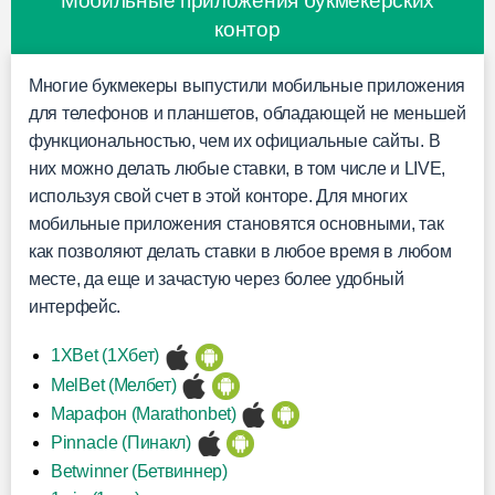
Мобильные приложения букмекерских
контор
Многие букмекеры выпустили мобильные приложения
для телефонов и планшетов, обладающей не меньшей
функциональностью, чем их официальные сайты. В
них можно делать любые ставки, в том числе и LIVE,
используя свой счет в этой конторе. Для многих
мобильные приложения становятся основными, так
как позволяют делать ставки в любое время в любом
месте, да еще и зачастую через более удобный
интерфейс.
1XBet (1Хбет)
MelBet (Мелбет)
Марафон (Marathonbet)
Pinnacle (Пинакл)
Betwinner (Бетвиннер)