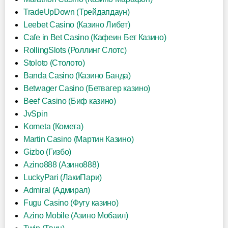
TradeUpDown (Трейдапдаун)
Leebet Casino (Казино Либет)
Cafe in Bet Casino (Кафеин Бет Казино)
RollingSlots (Роллинг Слотс)
Stoloto (Столото)
Banda Casino (Казино Банда)
Betwager Casino (Бетвагер казино)
Beef Casino (Биф казино)
JvSpin
Kometa (Комета)
Martin Casino (Мартин Казино)
Gizbo (Гизбо)
Azino888 (Азино888)
LuckyPari (ЛакиПари)
Admiral (Адмирал)
Fugu Casino (Фугу казино)
Azino Mobile (Азино Мобаил)