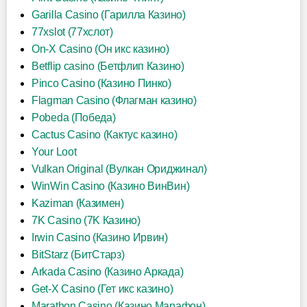
Garilla Casino (Гарилла Казино)
77xslot (77хслот)
On-X Casino (Он икс казино)
Betflip casino (Бетфлип Казино)
Pinco Casino (Казино Пинко)
Flagman Casino (Флагман казино)
Pobeda (Победа)
Cactus Casino (Кактус казино)
Your Loot
Vulkan Original (Вулкан Ориджинал)
WinWin Casino (Казино ВинВин)
Kaziman (Казимен)
7K Casino (7K Казино)
Irwin Casino (Казино Ирвин)
BitStarz (БитСтарз)
Arkada Casino (Казино Аркада)
Get-X Casino (Гет икс казино)
Marathon Casino (Казино Марафон)