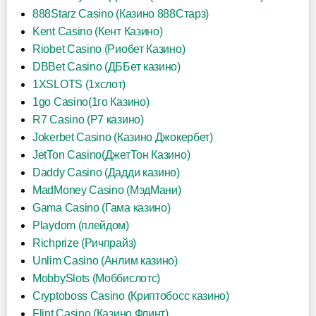
888Starz Casino (Казино 888Старз)
Kent Casino (Кент Казино)
Riobet Casino (Риобет Казино)
DBBet Casino (ДББет казино)
1XSLOTS (1хслот)
1go Casino(1го Казино)
R7 Casino (Р7 казино)
Jokerbet Casino (Казино Джокербет)
JetTon Casino(ДжетТон Казино)
Daddy Casino (Дадди казино)
MadMoney Casino (МэдМани)
Gama Casino (Гама казино)
Playdom (плейдом)
Richprize (Ричпрайз)
Unlim Casino (Анлим казино)
MobbySlots (Моббислотс)
Cryptoboss Casino (Криптобосс казино)
Flint Casino (Казино Флинт)