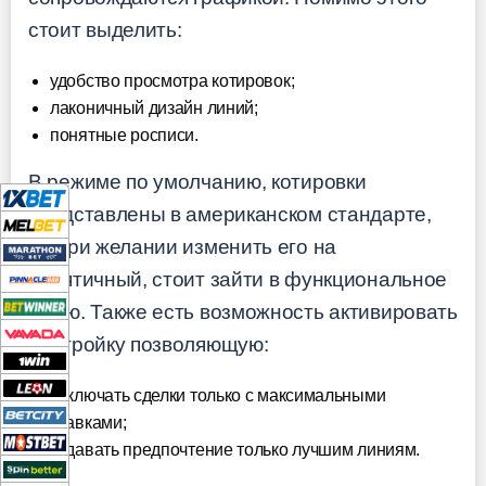
стоит выделить:
удобство просмотра котировок;
лаконичный дизайн линий;
понятные росписи.
В режиме по умолчанию, котировки
представлены в американском стандарте,
но при желании изменить его на
десятичный, стоит зайти в функциональное
меню. Также есть возможность активировать
настройку позволяющую:
заключать сделки только с максимальными
ставками;
отдавать предпочтение только лучшим линиям.