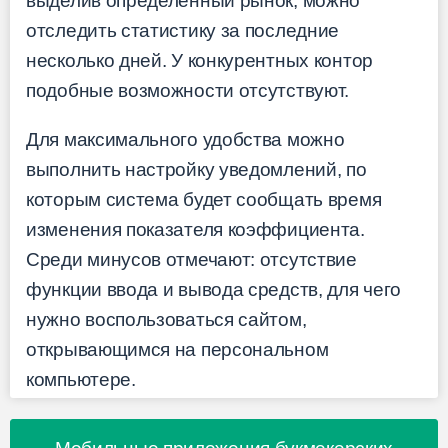
выделив определенный рынок, можно
отследить статистику за последние
несколько дней. У конкурентных контор
подобные возможности отсутствуют.
Для максимального удобства можно
выполнить настройку уведомлений, по
которым система будет сообщать время
изменения показателя коэффициента.
Среди минусов отмечают: отсутствие
функции ввода и вывода средств, для чего
нужно воспользоваться сайтом,
открывающимся на персональном
компьютере.