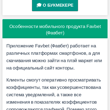
🎓 О БУКМЕКЕРЕ
Особенности мобильного продукта Favbet
(Фавбет)
Приложение Favbet (Фавбет) работает на
различных платформах смартфонов, а для
скачивания можно зайти на плэй маркет или
на официальный сайт конторы.
Клиенты смогут оперативно просматривать
коэффициенты, так как усовершенствована
система уведомлений, а также все
изменения в показателях коэффициентов
сопровождаются графикой. Помимо этого