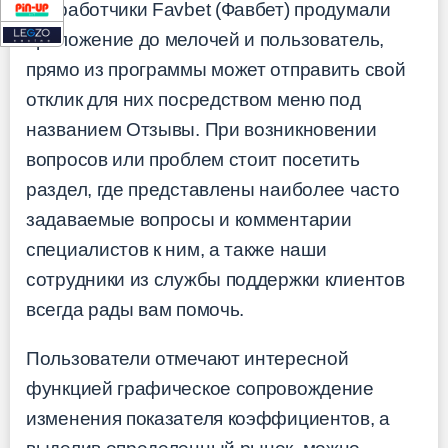
Разработчики Favbet (Фавбет) продумали
приложение до мелочей и пользователь,
прямо из программы может отправить свой
отклик для них посредством меню под
названием Отзывы. При возникновении
вопросов или проблем стоит посетить
раздел, где представлены наиболее часто
задаваемые вопросы и комментарии
специалистов к ним, а также наши
сотрудники из службы поддержки клиентов
всегда рады вам помочь.
Пользователи отмечают интересной
функцией графическое сопровождение
изменения показателя коэффициентов, а