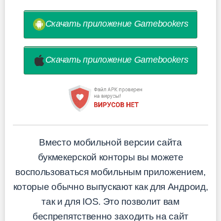
Скачать приложение Gamebookers
Скачать приложение Gamebookers
Вместо мобильной версии сайта
букмекерской конторы вы можете
воспользоваться мобильным приложением,
которые обычно выпускают как для Андроид,
так и для IOS. Это позволит вам
беспрепятственно заходить на сайт