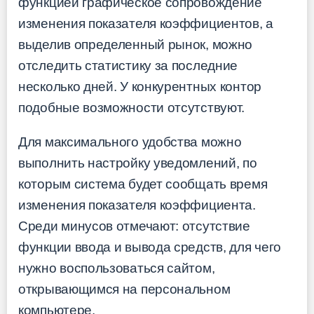
функцией графическое сопровождение
изменения показателя коэффициентов, а
выделив определенный рынок, можно
отследить статистику за последние
несколько дней. У конкурентных контор
подобные возможности отсутствуют.
Для максимального удобства можно
выполнить настройку уведомлений, по
которым система будет сообщать время
изменения показателя коэффициента.
Среди минусов отмечают: отсутствие
функции ввода и вывода средств, для чего
нужно воспользоваться сайтом,
открывающимся на персональном
компьютере.