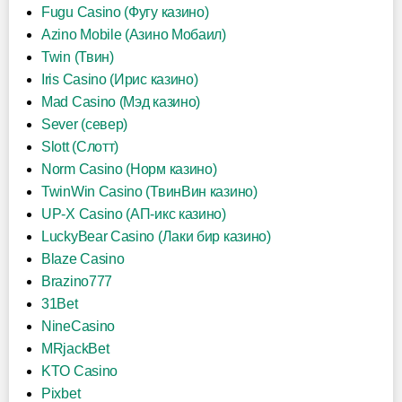
Fugu Casino (Фугу казино)
Azino Mobile (Азино Мобаил)
Twin (Твин)
Iris Casino (Ирис казино)
Mad Casino (Мэд казино)
Sever (север)
Slott (Слотт)
Norm Casino (Норм казино)
TwinWin Casino (ТвинВин казино)
UP-X Casino (АП-икс казино)
LuckyBear Casino (Лаки бир казино)
Blaze Casino
Brazino777
31Bet
NineCasino
MRjackBet
KTO Casino
Pixbet