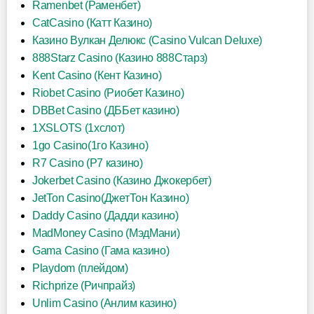
Ramenbet (Раменбет)
CatCasino (Катт Казино)
Казино Вулкан Делюкс (Casino Vulcan Deluxe)
888Starz Casino (Казино 888Старз)
Kent Casino (Кент Казино)
Riobet Casino (Риобет Казино)
DBBet Casino (ДББет казино)
1XSLOTS (1хслот)
1go Casino(1го Казино)
R7 Casino (Р7 казино)
Jokerbet Casino (Казино Джокербет)
JetTon Casino(ДжетТон Казино)
Daddy Casino (Дадди казино)
MadMoney Casino (МэдМани)
Gama Casino (Гама казино)
Playdom (плейдом)
Richprize (Ричпрайз)
Unlim Casino (Анлим казино)