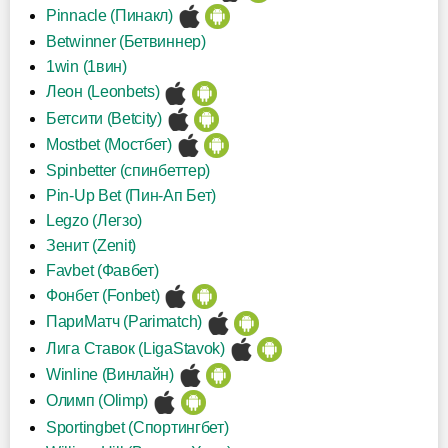
Pinnacle (Пинакл)
Betwinner (Бетвиннер)
1win (1вин)
Леон (Leonbets)
Бетсити (Betcity)
Mostbet (Мостбет)
Spinbetter (спинбеттер)
Pin-Up Bet (Пин-Ап Бет)
Legzo (Легзо)
Зенит (Zenit)
Favbet (Фавбет)
Фонбет (Fonbet)
ПариМатч (Parimatch)
Лига Ставок (LigaStavok)
Winline (Винлайн)
Олимп (Olimp)
Sportingbet (Спортингбет)