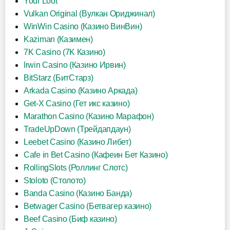
Your Loot
Vulkan Original (Вулкан Ориджинал)
WinWin Casino (Казино ВинВин)
Kaziman (Казимен)
7K Casino (7K Казино)
Irwin Casino (Казино Ирвин)
BitStarz (БитСтарз)
Arkada Casino (Казино Аркада)
Get-X Casino (Гет икс казино)
Marathon Casino (Казино Марафон)
TradeUpDown (Трейдапдаун)
Leebet Casino (Казино Либет)
Cafe in Bet Casino (Кафеин Бет Казино)
RollingSlots (Роллинг Слотс)
Stoloto (Столото)
Banda Casino (Казино Банда)
Betwager Casino (Бетвагер казино)
Beef Casino (Биф казино)