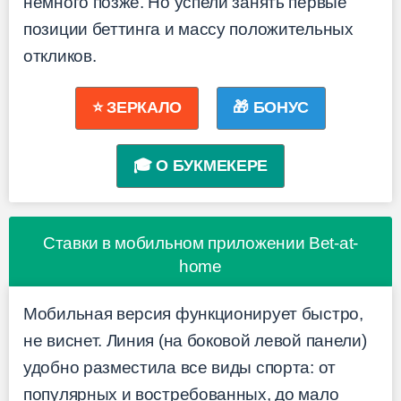
немного позже. Но успели занять первые
позиции беттинга и массу положительных
откликов.
⭐ ЗЕРКАЛО
🎁 БОНУС
🎓 О БУКМЕКЕРЕ
Ставки в мобильном приложении Bet-at-
home
Мобильная версия функционирует быстро,
не виснет. Линия (на боковой левой панели)
удобно разместила все виды спорта: от
популярных и востребованных, до мало