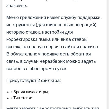
знакомых.
Меню приложения имеет службу поддержки,
инструменты (для финансовых операций),
историю ставок, настройки для
корректировки языка или вида ставок,
ссылка на полную версию сайта и правила.
В обязательном порядке есть обратная
связь, в случаи неразберих можно задать
вопрос в любое время суток.
Присутствуют 2 фильтра:
• Время начала игры;
• Тип ставки.
Беттер может самостоятельно выбрать тип