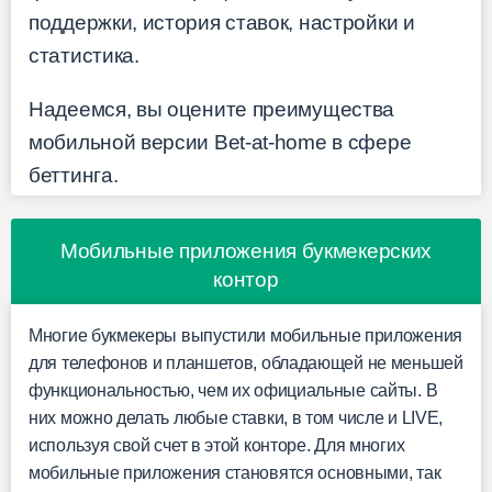
поддержки, история ставок, настройки и
статистика.
Надеемся, вы оцените преимущества
мобильной версии Bet-at-home в сфере
беттинга.
Мобильные приложения букмекерских
контор
Многие букмекеры выпустили мобильные приложения
для телефонов и планшетов, обладающей не меньшей
функциональностью, чем их официальные сайты. В
них можно делать любые ставки, в том числе и LIVE,
используя свой счет в этой конторе. Для многих
мобильные приложения становятся основными, так