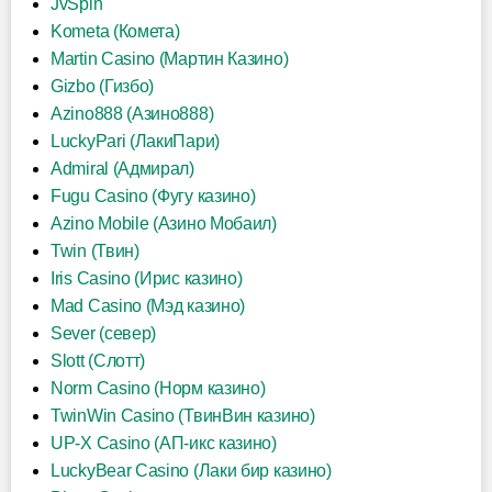
JvSpin
Kometa (Комета)
Martin Casino (Мартин Казино)
Gizbo (Гизбо)
Azino888 (Азино888)
LuckyPari (ЛакиПари)
Admiral (Адмирал)
Fugu Casino (Фугу казино)
Azino Mobile (Азино Мобаил)
Twin (Твин)
Iris Casino (Ирис казино)
Mad Casino (Мэд казино)
Sever (север)
Slott (Слотт)
Norm Casino (Норм казино)
TwinWin Casino (ТвинВин казино)
UP-X Casino (АП-икс казино)
LuckyBear Casino (Лаки бир казино)