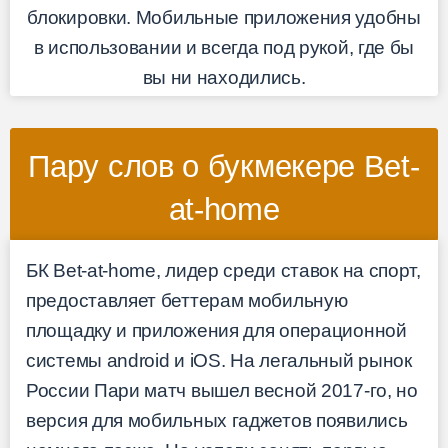
блокировки. Мобильные приложения удобны
в использовании и всегда под рукой, где бы
вы ни находились.
Пару слов о букмекере Bet-
at-home
БК Bet-at-home, лидер среди ставок на спорт,
предоставляет беттерам мобильную
площадку и приложения для операционной
системы android и iOS. На легальный рынок
России Пари матч вышел весной 2017-го, но
версия для мобильных гаджетов появились