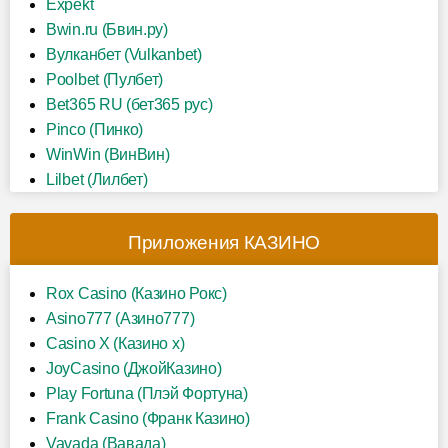
Expekt
Bwin.ru (Бвин.ру)
Вулканбет (Vulkanbet)
Poolbet (Пулбет)
Bet365 RU (бет365 рус)
Pinco (Пинко)
WinWin (ВинВин)
Lilbet (Лилбет)
Приложения КАЗИНО
Rox Casino (Казино Рокс)
Asino777 (Азино777)
Casino X (Казино х)
JoyCasino (ДжойКазино)
Play Fortuna (Плэй Фортуна)
Frank Casino (Франк Казино)
Vavada (Вавада)