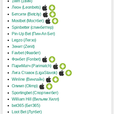
1win (1вин)
Леон (Leonbets)
Бетсити (Betcity)
Mostbet (Мостбет)
Spinbetter (спинбеттер)
Pin-Up Bet (Пин-Ап Бет)
Legzo (Легзо)
Зенит (Zenit)
Favbet (Фавбет)
Фонбет (Fonbet)
ПариМатч (Parimatch)
Лига Ставок (LigaStavok)
Winline (Винлайн)
Олимп (Olimp)
Sportingbet (Спортингбет)
William Hill (Вильям Хилл)
bet365 (Бет365)
Loot Bet (Лутбет)