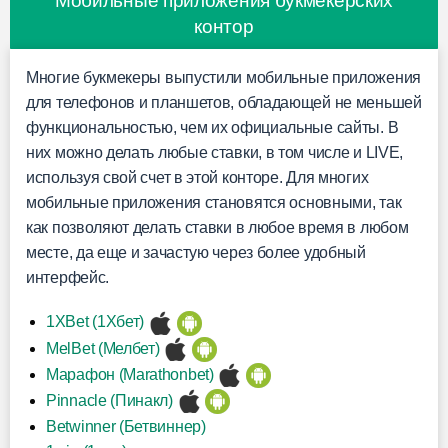
Мобильные приложения букмекерских
контор
Многие букмекеры выпустили мобильные приложения
для телефонов и планшетов, обладающей не меньшей
функциональностью, чем их официальные сайты. В
них можно делать любые ставки, в том числе и LIVE,
используя свой счет в этой конторе. Для многих
мобильные приложения становятся основными, так
как позволяют делать ставки в любое время в любом
месте, да еще и зачастую через более удобный
интерфейс.
1XBet (1Хбет)
MelBet (Мелбет)
Марафон (Marathonbet)
Pinnacle (Пинакл)
Betwinner (Бетвиннер)