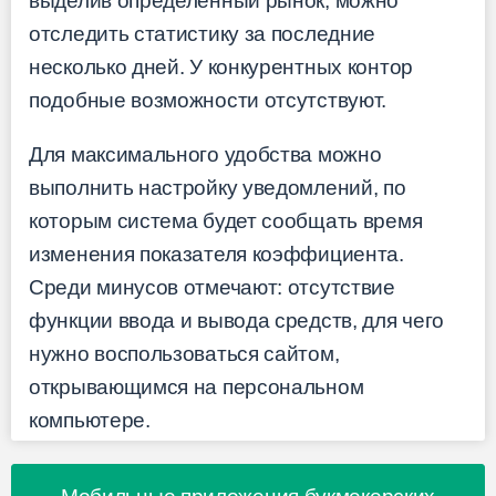
выделив определенный рынок, можно
отследить статистику за последние
несколько дней. У конкурентных контор
подобные возможности отсутствуют.
Для максимального удобства можно
выполнить настройку уведомлений, по
которым система будет сообщать время
изменения показателя коэффициента.
Среди минусов отмечают: отсутствие
функции ввода и вывода средств, для чего
нужно воспользоваться сайтом,
открывающимся на персональном
компьютере.