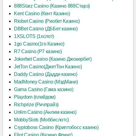
888Starz Casino (Казино 888Старз)
Kent Casino (Кент Казино)
Riobet Casino (Риобет Казино)
DBBet Casino (ДББет казино)
1XSLOTS (1хслот)
1go Casino(1го Казино)
R7 Casino (Р7 казино)
Jokerbet Casino (Казино Джокербет)
JetTon Casino(ДжетТон Казино)
Daddy Casino (Дадди казино)
MadMoney Casino (МэдМани)
Gama Casino (Гама казино)
Playdom (плейдом)
Richprize (Ричпрайз)
Unlim Casino (Анлим казино)
MobbySlots (Моббислотс)
Cryptoboss Casino (Криптобосс казино)
Flint Casino (Казино Флинт)