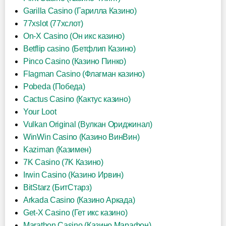
Garilla Casino (Гарилла Казино)
77xslot (77хслот)
On-X Casino (Он икс казино)
Betflip casino (Бетфлип Казино)
Pinco Casino (Казино Пинко)
Flagman Casino (Флагман казино)
Pobeda (Победа)
Cactus Casino (Кактус казино)
Your Loot
Vulkan Original (Вулкан Ориджинал)
WinWin Casino (Казино ВинВин)
Kaziman (Казимен)
7K Casino (7K Казино)
Irwin Casino (Казино Ирвин)
BitStarz (БитСтарз)
Arkada Casino (Казино Аркада)
Get-X Casino (Гет икс казино)
Marathon Casino (Казино Марафон)