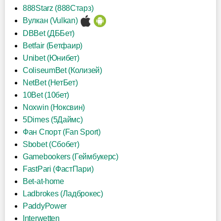
888Starz (888Старз)
Вулкан (Vulkan)
DBBet (ДББет)
Betfair (Бетфаир)
Unibet (Юнибет)
ColiseumBet (Колизей)
NetBet (НетБет)
10Bet (10бет)
Noxwin (Ноксвин)
5Dimes (5Даймс)
Фан Спорт (Fan Sport)
Sbobet (Сбобет)
Gamebookers (Геймбукерс)
FastPari (ФастПари)
Bet-at-home
Ladbrokes (Ладброкес)
PaddyPower
Interwetten