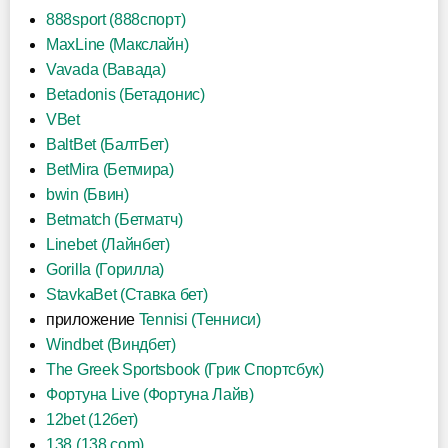
888sport (888спорт)
MaxLine (Макслайн)
Vavada (Вавада)
Betadonis (Бетадонис)
VBet
BaltBet (БалтБет)
BetMira (Бетмира)
bwin (Бвин)
Betmatch (Бетматч)
Linebet (Лайнбет)
Gorilla (Горилла)
StavkaBet (Ставка бет)
приложение
Tennisi (Тенниси)
Windbet (Виндбет)
The Greek Sportsbook (Грик Спортсбук)
Фортуна Live (Фортуна Лайв)
12bet (12бет)
138 (138.com)