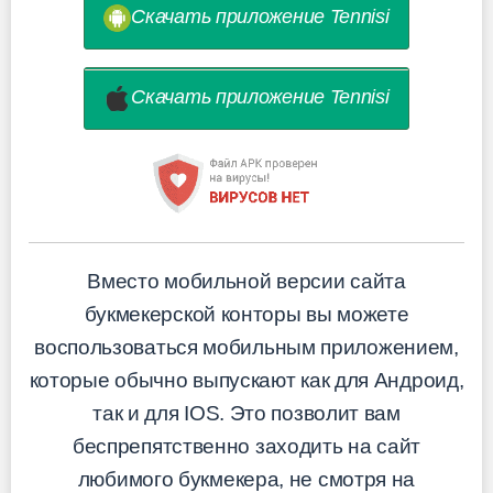
Скачать приложение Tennisi
Скачать приложение Tennisi
Вместо мобильной версии сайта
букмекерской конторы вы можете
воспользоваться мобильным приложением,
которые обычно выпускают как для Андроид,
так и для IOS. Это позволит вам
беспрепятственно заходить на сайт
любимого букмекера, не смотря на