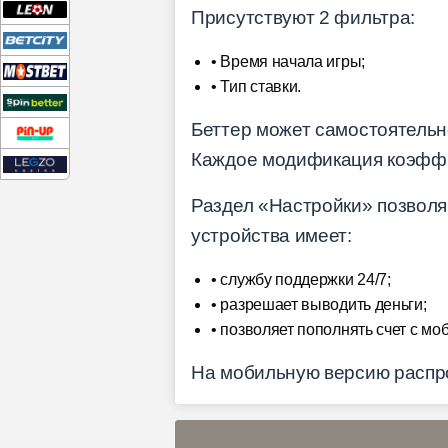
Присутствуют 2 фильтра:
• Время начала игры;
• Тип ставки.
Беттер может самостоятельно
Каждое модификация коэффи
Раздел «Настройки» позволя
устройства имеет:
• службу поддержки 24/7;
• разрешает выводить деньги;
• позволяет пополнять счет с мо
На мобильную версию распро