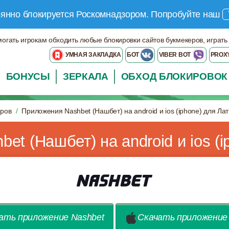
оянно блокируется Роскомнадзором.
Попробуйте наш
могать игрокам обходить любые блокировки сайтов букмекеров, играть
УМНАЯ ЗАКЛАДКА
БОТ
VIBER BOT
PROX
БОНУСЫ
ЗЕРКАЛА
ОБХОД БЛОКИРОВОК
еров
Приложения Nashbet (Нашбет) на android и ios (iphone) для Ла
et (Нашбет) на android и ios (i
ать приложение Nashbet
Скачать приложение