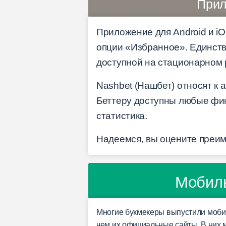
Прил
Приложение для Android и i
опции «Избранное». Единств
доступной на стационарном 
Nashbet (Нашбет) относят к
Беттеру доступны любые фин
статистика.
Надеемся, вы оцените преим
Мобиль
Многие букмекеры выпустили моби
чем их официальные сайты. В них мо